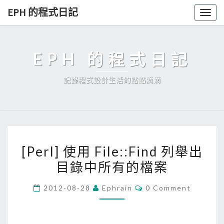
Skip
EPH 的程式日記
Togg
to
navig
content
EPH 的程式日記
記錄程式設計生活的點點滴滴
[
[Perl] 使用 File::Find 列舉出
P
目錄中所有的檔案
e
r
C
2012-08-28
Ephrain
0 Comment
l
O
M
]
M
E
使