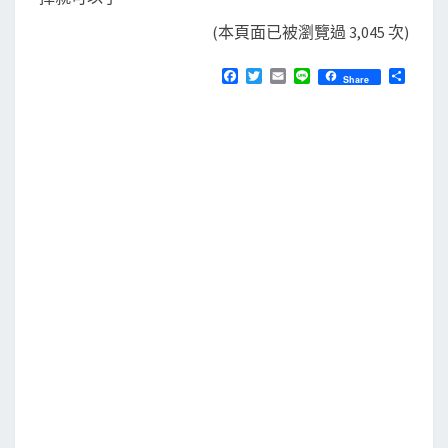
(本頁面已被瀏覽過 3,045 次)
F
T
E
L
分
Share
a
w
m
i
享
c
i
a
n
e
t
i
e
b
t
l
o
e
o
r
k