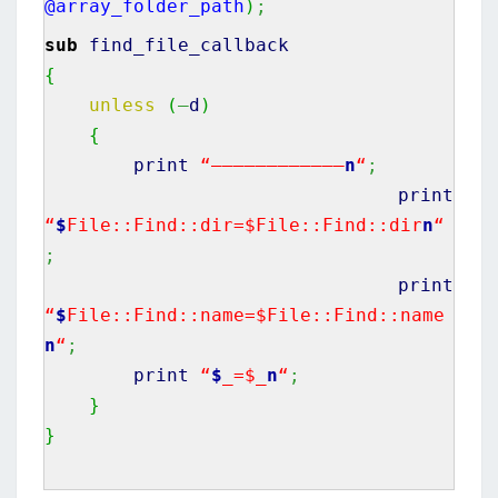
@array_folder_path
)
;
sub
find_file_callback
{
unless
(
–
d
)
{
print
“———————————–
n
“
;
print
“
$
File::Find::dir=$File::Find::dir
n
“
;
print
“
$
File::Find::name=$File::Find::name
n
“
;
print
“
$
_=$_
n
“
;
}
}