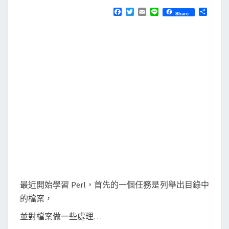
N
T
用
F
T
E
L
分
Share
S
a
w
m
i
享
F
c
i
a
n
e
t
i
e
i
b
t
l
l
o
e
o
r
e
k
:
:
F
i
n
d
列
舉
最近開始學習 Perl，首先的一個任務是列舉出目錄中
出
的檔案，
目
並對檔案做一些處理…
錄