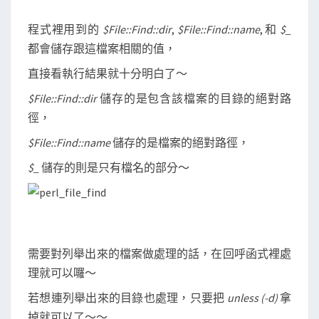
程式裡用到的
$File::Find::dir
,
$File::Find::name
, 和
$_
都會儲存跟這檔案相關的值，
直接看執行結果就十分明白了～
$File::Find::dir
儲存的是包含該檔案的目錄的絕對路
徑，
$File::Find::name
儲存的是檔案的絕對路徑，
$_
儲存的則是只有檔名的部分～
需要對列舉出來的檔案做處理的話，在回呼函式裡處
理就可以囉～
若想連列舉出來的目錄也處理，只要把
unless (-d)
拿
掉就可以了～～