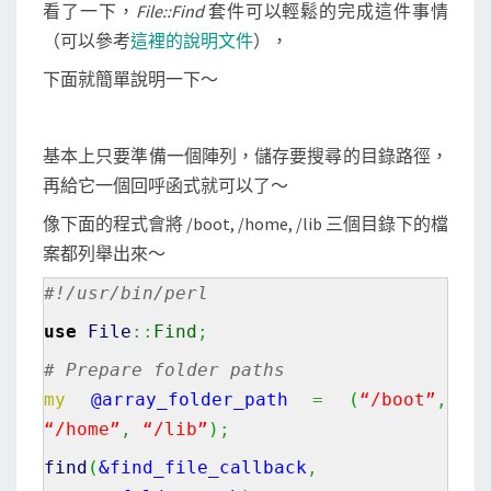
中
看了一下，
File::Find
套件可以輕鬆的完成這件事情
所
（可以參考
這裡的說明文件
），
有
下面就簡單說明一下～
的
檔
案
基本上只要準備一個陣列，儲存要搜尋的目錄路徑，
再給它一個回呼函式就可以了～
像下面的程式會將 /boot, /home, /lib 三個目錄下的檔
案都列舉出來～
#!/usr/bin/perl
use
File
::
Find
;
# Prepare folder paths
my
@array_folder_path
=
(
“/boot”
,
“/home”
,
“/lib”
)
;
find
(
&find_file_callback
,