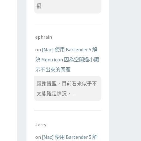
擾
ephrain
on
[Mac] 使用 Bartender 5 解
決 Menu icon 因為空間過小顯
示不出來的問題
感謝提醒，目前看來似乎不
太能確定情況， ...
Jerry
on
[Mac] 使用 Bartender 5 解