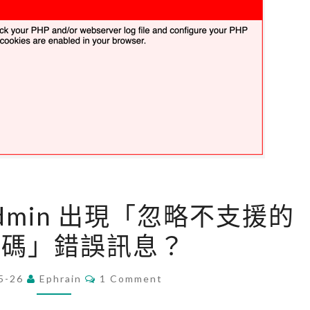
[
yAdmin 出現「忽略不支援的
P
代碼」錯誤訊息？
H
P
C
5-26
Ephrain
]
1 Comment
O
M
p
M