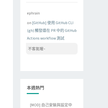
ephrain
on
[GitHub] 使用 GitHub CLI
(gh) 觸發還在 PR 中的 GitHub
Actions workflow 測試
不客氣喔~
本週熱門
[MOD] 自己安裝與設定中