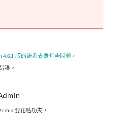
支
援
的
語
言
代
min 4.6.1 版的語系支援有些問題
，
碼
錯誤。
」
錯
誤
dmin
訊
息
dmin 要花點功夫，
？