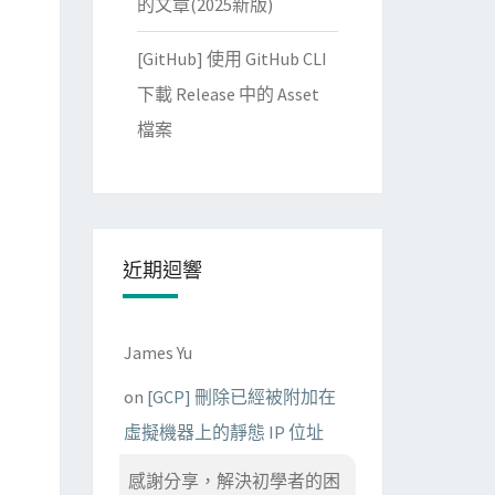
的文章(2025新版)
[GitHub] 使用 GitHub CLI
下載 Release 中的 Asset
檔案
近期迴響
James Yu
on
[GCP] 刪除已經被附加在
虛擬機器上的靜態 IP 位址
感謝分享，解決初學者的困