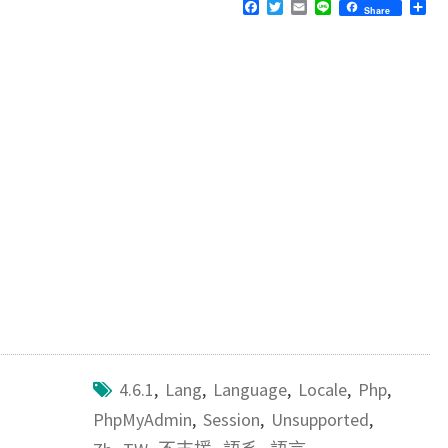
F
T
E
L
分
Share
a
w
m
i
享
c
i
a
n
e
t
i
e
b
t
l
o
e
o
r
k
4.6.1
,
Lang
,
Language
,
Locale
,
Php
,
PhpMyAdmin
,
Session
,
Unsupported
,