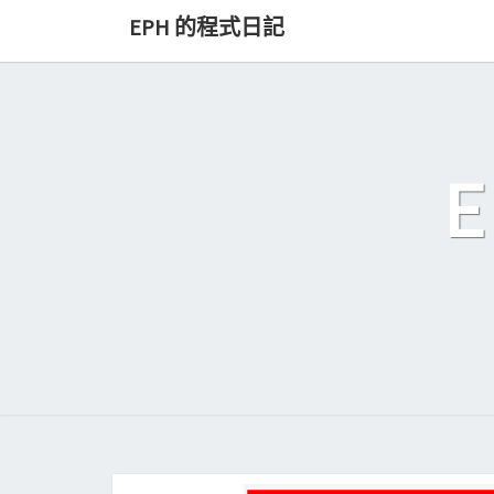
Skip
EPH 的程式日記
to
content