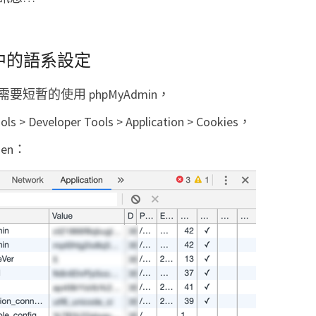
中的語系設定
暫的使用 phpMyAdmin，
Developer Tools > Application > Cookies，
 en：