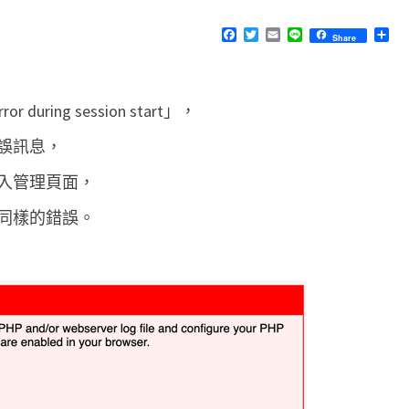
h
E
N
F
T
E
L
分
Share
p
T
a
w
m
i
享
S
c
i
a
n
M
e
t
i
e
b
t
l
y
o
e
during session start」，
o
r
A
k
誤訊息，
d
m
入管理頁面，
i
同樣的錯誤。
n
出
現
「
忽
略
不