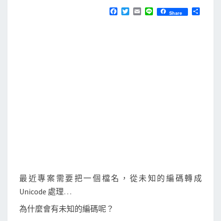
N
T
]
F
T
E
L
分
Share
S
a
w
m
i
享
使
c
i
a
n
e
t
i
e
用
b
t
l
c
o
e
o
r
h
k
a
r
d
e
t
偵
測
字
最近專案需要把一個檔名，從未知的編碼轉成
串
Unicode 處理…
的
為什麼會有未知的編碼呢？
編