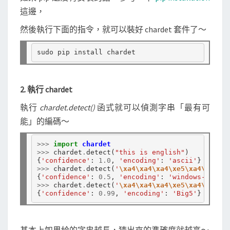
這邊，
然後執行下面的指令，就可以裝好 chardet 套件了～
2. 執行 chardet
執行
chardet.detect()
函式就可以偵測字串「最有可
能」的編碼～
>>>
import
chardet
>>>
 chardet
.
detect(
"this is english"
)

{
'confidence'
: 
1.0
, 
'encoding'
: 
'ascii'
>>>
 chardet
.
detect(
'
\xa4\xa4\xa4\xe5\xa4\xa4
'
)

{
'confidence'
: 
0.5
, 
'encoding'
: 
'windows-1252'
>>>
 chardet
.
detect(
'
\xa4\xa4\xa4\xe5\xa4\xa4\xa
{
'confidence'
: 
0.99
, 
'encoding'
: 
'Big5'