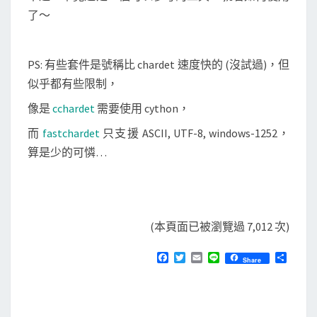
了～
PS: 有些套件是號稱比 chardet 速度快的 (沒試過)，但
似乎都有些限制，
像是
cchardet
需要使用 cython，
而
fastchardet
只支援 ASCII, UTF-8, windows-1252，
算是少的可憐…
(本頁面已被瀏覽過 7,012 次)
F
T
E
L
分
Share
a
w
m
i
享
c
i
a
n
e
t
i
e
b
t
l
o
e