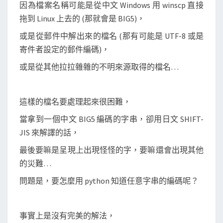
碼
因為檔案名稱可能是從中文 Windows 用 winscp 直接
拖到 Linux 上去的 (那就會是 BIG5)，
或是從郵件中解出來的檔名 (那有可能是 UTF-8 或是
寄件者設定的郵件編碼)，
或是從其他拉拉雜雜的不明來源取得的檔名…
這樣的檔名要處理起來很困難，
當拿到一個中文 BIG5 編碼的字串，卻用日文 SHIFT-
JIS 來解譯的話，
最後要嘛是呈現上出現怪怪的字，要嘛還會出現其他
的災難…
問題是，要怎麼用 python 知道任意字串的編碼呢？
事實上是沒有完美的解法，