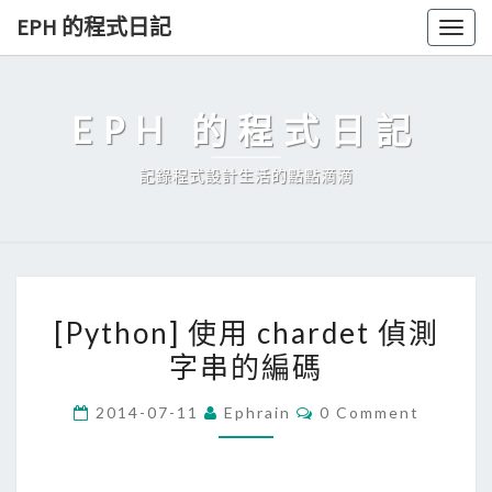
Skip
EPH 的程式日記
Togg
to
navig
content
EPH 的程式日記
記錄程式設計生活的點點滴滴
[
[Python] 使用 chardet 偵測
P
字串的編碼
y
t
C
2014-07-11
Ephrain
0 Comment
h
O
M
o
M
E
n