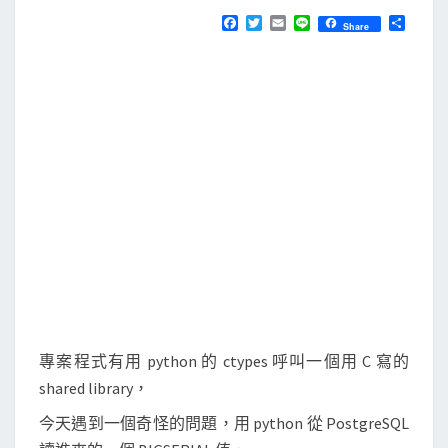
N
T
]
F
T
E
L
分
Share
S
a
w
m
i
享
使
c
i
a
n
e
t
i
e
用
b
t
l
c
o
e
o
r
t
k
y
p
e
s
要
小
心
指
專案程式有用 python 的 ctypes 呼叫一個用 C 寫的
定
shared library，
函
今天遇到一個奇怪的問題，用 python 從 PostgreSQL
式