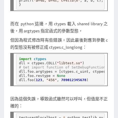
printf(
"a=%d, b=%s, c=%lld
\n
"
, a, b, c);

而在 python 這邊，用 ctypes 載入 shared library 之
後，用 argtypes 指定函式的參數型態，
但因為程式修改時有些錯誤，因此最後對應到參數 c
的型態沒有被修正成 ctypes.c_longlong：
import
ctypes
dll 
=
 ctypes
.
CDLL(
"libtest.so"
# Get import function of SetDebugFunction
dll
.
foo
.
argtypes 
=
 [ctypes
.
c_uint, ctypes
.
c_cha
dll
.
foo
.
restype 
=
None
dll
.
foo(
123
, 
"456"
, 
789012345678
因為這個失誤，導致函式雖然可以呼叫，但值是不正
確的：
testuser@localhost ~ 
$ 