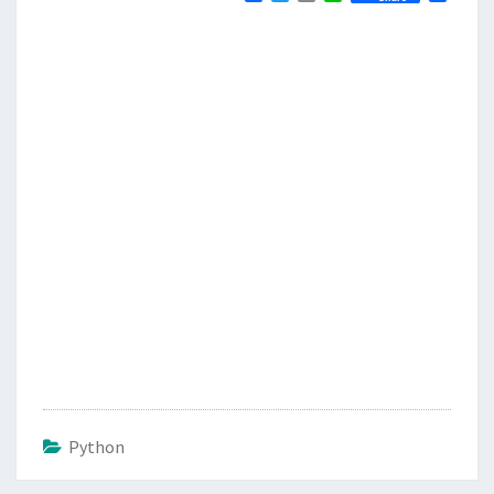
a
w
m
i
享
c
i
a
n
e
t
i
e
b
t
l
o
e
o
r
k
Python