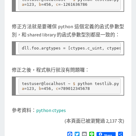
a
=
123, 
b
=
456, 
c
=
修正方法就是要確保 python 這個定義的函式參數型
別，和 shared library 的函式參數型別都是一致的：
dll
.
foo
.
argtypes 
=
 [ctypes
.
c_uint, ctypes
.
c_cha
修正之後，程式執行就沒有問題囉：
testuser@localhost ~ 
$ 
a
=
123, 
b
=
456, 
c
=
參考資料：
python ctypes
(本頁面已被瀏覽過 2,137 次)
F
T
E
L
分
Share