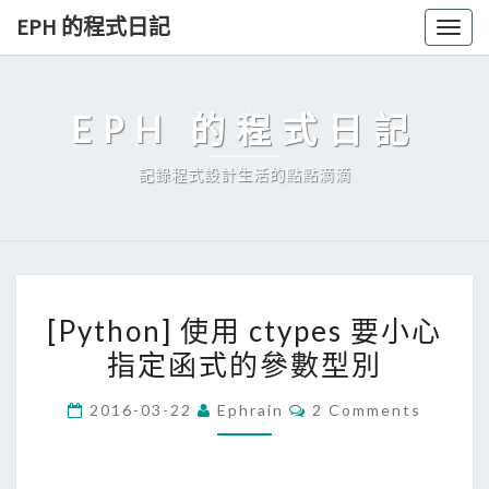
Skip
EPH 的程式日記
Togg
to
navig
content
EPH 的程式日記
記錄程式設計生活的點點滴滴
[
[Python] 使用 ctypes 要小心
P
指定函式的參數型別
y
t
C
2016-03-22
Ephrain
2 Comments
h
O
M
o
M
E
n