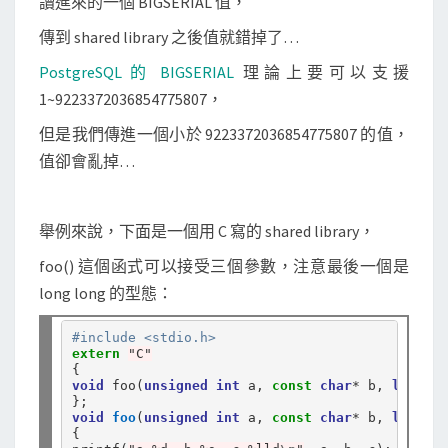
讀進來的一個 BIGSERIAL 值，
的
參
傳到 shared library 之後值就錯掉了…
數
PostgreSQL 的 BIGSERIAL
理論上要可以支援
型
1~9223372036854775807，
別
但是我們傳進一個小於 9223372036854775807 的值，
值卻會亂掉…
舉例來說，下面是一個用 C 寫的 shared library，
foo() 這個函式可以接受三個參數，注意最後一個是
long long 的型態：
#include <stdio.h>
extern
"C"
void
 foo(
unsigned
int
 a, 
const
char
*
 b, 
long
lo
void
foo
(
unsigned
int
 a, 
const
char
*
 b, 
long
lo
{
