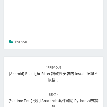
Python
Post
PREVIOUS
navigation
[Android] Bluelight Filter 讓軟體安裝的 Install 按鈕不
能按…
NEXT
[Sublime Text] 使用 Anaconda 套件輔助 Python 程式開