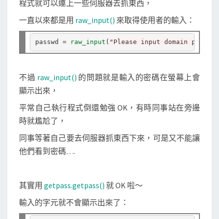
程式就可以連上一些伺服器去抓東西，
s
s
一直以來都是用
raw_input()
來取得使用者的輸入：
(
)
passwd 
=
raw_input
(
"Please input domain passwor
取
得
不過
raw_input()
的問題就是輸入的密碼在螢幕上會
使
顯示出來，
用
平常自己執行程式倒還勉強 OK，有時同事站在旁邊
者
時就尷尬了，
輸
入
同事等著自己要去伺服器抓東西下來，可是又不能讓
的
他們看到密碼….
密
碼
其實用
getpass.getpass()
就 OK 啦～
輸入的字元就不會顯示出來了：