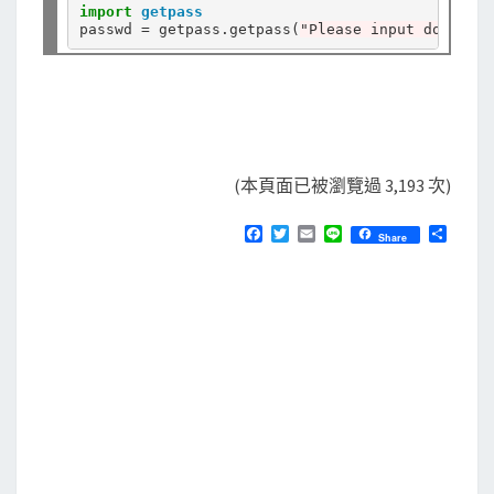
import
getpass
passwd 
=
 getpass
.
getpass(
"Please input domain p
(本頁面已被瀏覽過 3,193 次)
F
T
E
L
分
Share
a
w
m
i
享
c
i
a
n
e
t
i
e
b
t
l
o
e
o
r
k