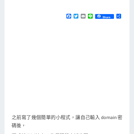
M
E
]
N
使
T
F
T
E
L
分
Share
S
a
w
m
i
享
用
c
i
a
n
e
t
i
e
g
b
t
l
e
o
e
o
r
t
k
p
a
s
s
.
g
e
t
之前寫了幾個簡單的小程式，讓自己輸入 domain 密
p
碼後，
a