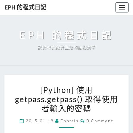
Skip
EPH 的程式日記
Togg
to
navig
content
EPH 的程式日記
記錄程式設計生活的點點滴滴
[
[Python] 使用
P
getpass.getpass() 取得使用
y
者輸入的密碼
t
h
C
2015-01-19
Ephrain
0 Comment
o
O
M
n