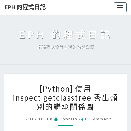
Skip
EPH 的程式日記
Togg
to
navig
content
EPH 的程式日記
記錄程式設計生活的點點滴滴
[
[Python] 使用
P
inspect.getclasstree 秀出類
y
別的繼承關係圖
t
h
C
2017-03-08
Ephrain
0 Comment
o
O
M
n