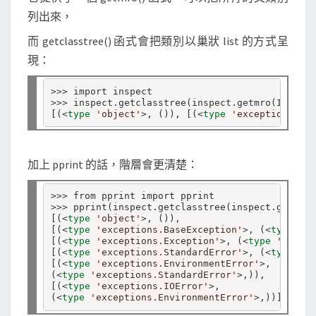
列出來，
而 getclasstree() 函式會把類別以巢狀 list 的方式呈
現：
>>> import inspect

>>> inspect.getclasstree
(
inspect.getmro
(
IOError
[(
<
type
'object'
>, 
())
, 
[(
<
type
'exceptions.Bas
加上 pprint 的話，階層會更清楚：
>>> from pprint import pprint

>>> pprint
(
inspect.getclasstree
(
inspect.getmro
(
[(
<
type
'object'
>, 
())
[(
<
type
'exceptions.BaseException'
>, 
(
<
type
'ob
[(
<
type
'exceptions.Exception'
>, 
(
<
type
'except
[(
<
type
'exceptions.StandardError'
>, 
(
<
type
'ex
[(
<
type
'exceptions.EnvironmentError'
(
<
type
'exceptions.StandardError'
>,
))
[(
<
type
'exceptions.IOError'
(
<
type
'exceptions.EnvironmentError'
>,
))]]]]]]