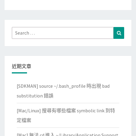
Search
Search
for:
近期文章
[SDKMAN] source ~/.bash_profile 時出現 bad
substitution 錯誤
[Mac/Linux] 搜尋有哪些檔案 symbolic link 到特
定檔案
[Mac] 無法 cd 進入 ~/Library/Application Support