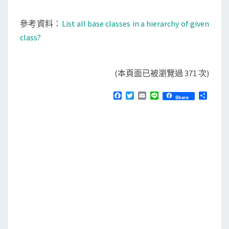
參考資料：
List all base classes in a hierarchy of given
class?
(本頁面已被瀏覽過 371 次)
F
T
E
L
分
Share
a
w
m
i
享
c
i
a
n
e
t
i
e
b
t
l
o
e
o
r
k