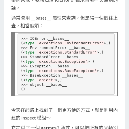
舉例來說，我想知道 IOError 是繼承自哪些父類別的
a
話，
s
s
通常會用 __bases__ 屬性來查詢，但是得一個個往上
t
查，相當麻煩：
r
e
(
<
type
'exceptions.EnvironmentError'
>,
)
e
(
<
type
'exceptions.StandardError'
>,
)
秀
(
<
type
'exceptions.Exception'
>,
)
出
(
<
type
'exceptions.BaseException'
>,
)
類
別
(
<
type
'object'
>,
)
的
()
繼
承
今天在網路上找到了一個更方便的方式，就是利用內
關
建的 inspect 模組～
係
圖
它提供了一個 getmro() 函式，可以把所有的父類別