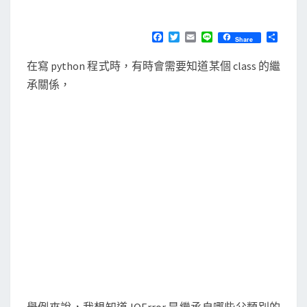
M
E
]
N
使
T
F
T
E
L
分
Share
S
a
w
m
i
享
用
c
i
a
n
在寫 python 程式時，有時會需要知道某個 class 的繼
e
t
i
e
i
b
t
l
承關係，
n
o
e
o
r
s
k
p
e
c
t
.
g
e
t
c
l