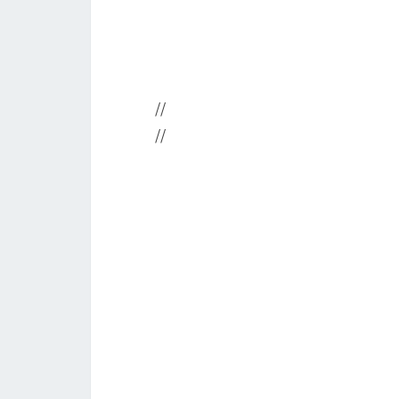
//
//