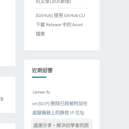
的文章(2025新版)
[GitHub] 使用 GitHub CLI
下載 Release 中的 Asset
檔案
近期迴響
James Yu
d5
on
[GCP] 刪除已經被附加在
虛擬機器上的靜態 IP 位址
感謝分享，解決初學者的困