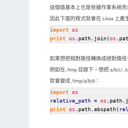
這個值基本上也是依據作業系統而自動調整，
因此下面的程式就會在 Linux 上產生 /
import
os
print
os
.
path
.
join
(
os
.
pa
如果想把相對路徑轉換成絕對路徑
例如在 /tmp 目錄下，想把 a/b/
就會變成 /tmp/a/b/d：
import
os
relative_path =
os
.
path
.
print
os
.
path
.
abspath
(
re