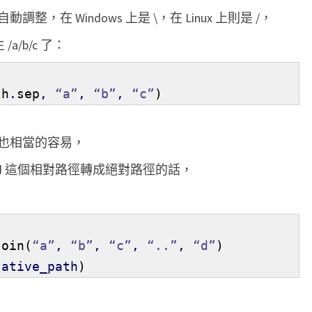
t
在 Windows 上是 \，在 Linux 上則是 /，
h
a/b/c 了：
處
理
th
.
sep
,
“a”
,
“b”
,
“c”
)
路
徑
問
也相當的容易，
題
c/../d 這個相對路徑轉成絕對路徑的話，
join
(
“a”
,
“b”
,
“c”
,
“..”
,
“d”
)
lative_path
)