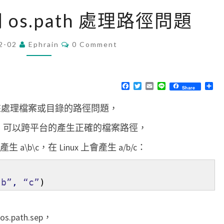
[
使用 os.path 處理路徑問題
P
y
C
2-02
Ephrain
0 Comment
O
t
M
h
M
E
o
N
F
T
E
L
分
Share
T
a
w
m
i
享
n
S
c
i
a
n
以用來處理檔案或目錄的路徑問題，
e
t
i
e
]
b
t
l
o
e
使
個函式，可以跨平台的產生正確的檔案路徑，
o
r
用
k
a\b\c，在 Linux 上會產生 a/b/c：
o
s
“b”
,
“c”
)
.
p
ath.sep，
a