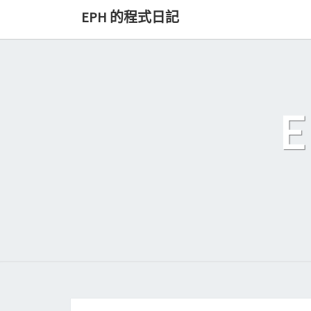
Skip
EPH 的程式日記
to
content