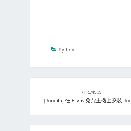
Python
Post
PREVIOUS
navigation
[Joomla] 在 EcVps 免費主機上安裝 Joo