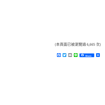
(本頁面已被瀏覽過 6,665 次)
F
T
E
L
分
Share
a
w
m
i
享
c
i
a
n
e
t
i
e
b
t
l
o
e
o
r
k