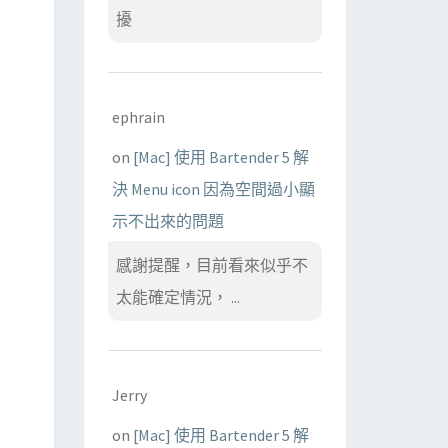
擾
ephrain
on
[Mac] 使用 Bartender 5 解
決 Menu icon 因為空間過小顯
示不出來的問題
感謝提醒，目前看來似乎不
太能確定情況， ...
Jerry
on
[Mac] 使用 Bartender 5 解