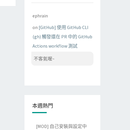
ephrain
on
[GitHub] 使用 GitHub CLI
(gh) 觸發還在 PR 中的 GitHub
Actions workflow 測試
不客氣喔~
本週熱門
[MOD] 自己安裝與設定中