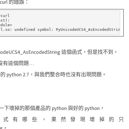
url 的錯誤：
i
n
curl

st):

e
odule
>
rl
.
d
s
y
icodeUCS4_AsEncodedString 這個函式，但是找不到，
m
時候沒有這個問題…
b
o
 的 python 2.7，與我們整合時也沒有出現問題。
l
:
P
掉的那個產品的 python 與好的 python，
y
U
eUCS 函式有哪些，果然發現壞掉的只
n
ng，