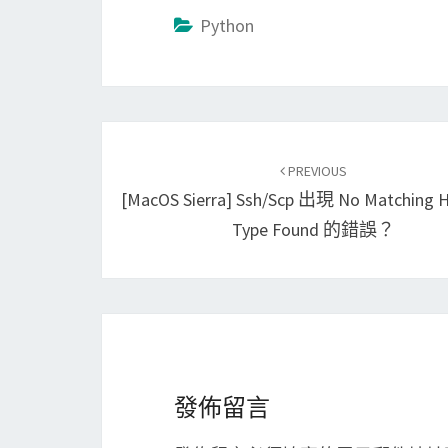
Python
Post
PREVIOUS
navigation
[macOS Sierra] Ssh/scp 出現 No Matching 
Type Found 的錯誤？
發佈留言