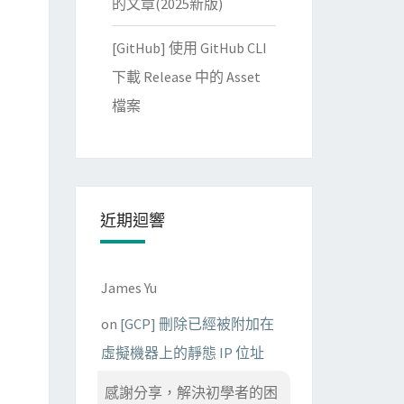
的文章(2025新版)
[GitHub] 使用 GitHub CLI
下載 Release 中的 Asset
檔案
近期迴響
James Yu
on
[GCP] 刪除已經被附加在
虛擬機器上的靜態 IP 位址
感謝分享，解決初學者的困