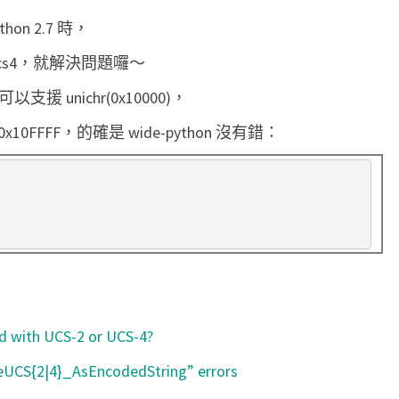
n 2.7 時，
code=ucs4，就解決問題囉～
援 unichr(0x10000)，
0x10FFFF，的確是 wide-python 沒有錯：
ed with UCS-2 or UCS-4?
eUCS{2|4}_AsEncodedString” errors