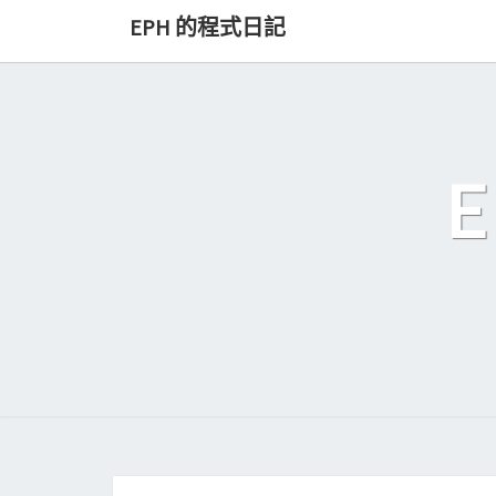
Skip
EPH 的程式日記
to
content