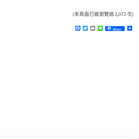
(本頁面已被瀏覽過 2,072 次)
F
T
E
L
分
Share
a
w
m
i
享
c
i
a
n
e
t
i
e
b
t
l
o
e
o
r
k