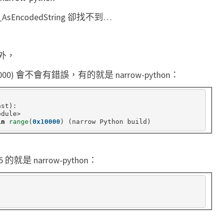
o
4_AsEncodedString 卻找不到…
d
e
d
之外，
S
000) 會不會有錯誤，有的就是 narrow-python：
t
r
st):

i
odule
>
in
range
(
0x10000
n
g
錯
5 的就是 narrow-python：
誤