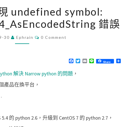
[
現 undefined symbol:
P
4_AsEncodedString 錯誤
y
t
C
9-30
Ephrain
h
0 Comment
O
M
o
M
n
E
N
F
T
E
L
分
Share
]
T
a
w
m
i
享
S
c
i
a
n
出
thon 解決 Narrow python 的問題
，
e
t
i
e
b
t
l
現
o
e
個產品在換平台，
o
r
u
k
…
n
d
e
 python 2.6，升級到 CentOS 7 的 python 2.7，
f