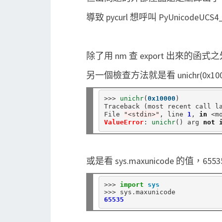
導致 pycurl 想呼叫 PyUnicodeUCS
除了用 nm 查 export 出來的函式
另一個檢查方法就是看 unichr(0x10
>>>
unichr
(
0x10000
)

Traceback (most recent call la
File 
"<stdin>"
, line 
1
, 
in
<
m
ValueError
: 
unichr
() arg 
not
或是看 sys.maxunicode 的值，6553
>>>
import
sys
>>>
 sys
.
65535