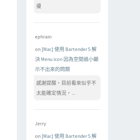
擾
ephrain
on
[Mac] 使用 Bartender 5 解
決 Menu icon 因為空間過小顯
示不出來的問題
感謝提醒，目前看來似乎不
太能確定情況， ...
Jerry
on
[Mac] 使用 Bartender 5 解