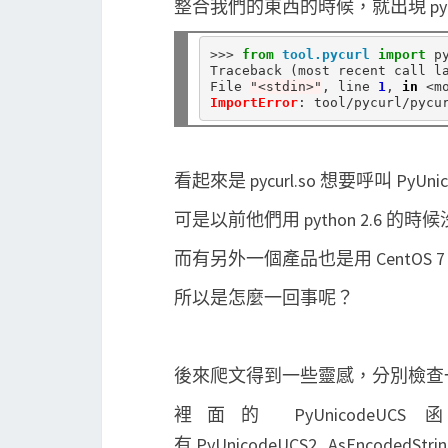
整合我們的東西的時候，就出現 pyc
>>>
from
tool.pycurl
import
 py
Traceback (most recent call la
File 
"<stdin>"
, line 
1
, 
in
<
m
ImportError
: tool
/
pycurl
/
pycu
看起來是 pycurl.so 想要呼叫 PyUn
可是以前他們用 python 2.6 的
而有另外一個產品也是用 CentOS 7
所以是怎麼一回事呢？
後來爬文得到一些靈感，分別檢查一下壞
裡面的 PyUnicod
有 PyUnicodeUCS2_AsEncodedStri