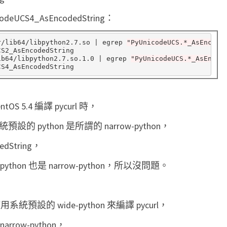
i
CS4_AsEncodedString：
c
o
r/lib64/libpython2.7.so | egrep 
"PyUnicodeUCS.*_AsEncode
S2_AsEncodedString

d
ib64/libpython2.7.so.1.0 | egrep 
"PyUnicodeUCS.*_AsEncod
e
U
C
5.4 編譯 pycurl 時，
S
的 python 是所謂的 narrow-python，
4
dString，
_
A
on 也是 narrow-python，所以沒問題。
s
E
統預設的 wide-python 來編譯 pycurl，
n
c
ow-python，