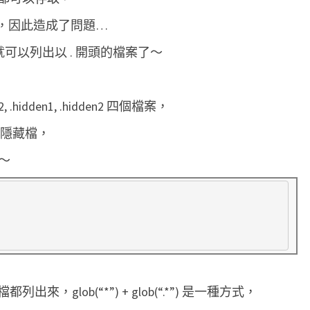
g
結果，因此造成了問題…
l
” 就可以列出以 . 開頭的檔案了～
o
b
(
hidden1, .hidden2 四個檔案，
"
個非隱藏檔，
*
"
來～
)
不
會
傳
回
L
glob(“*”) + glob(“.*”) 是一種方式，
i