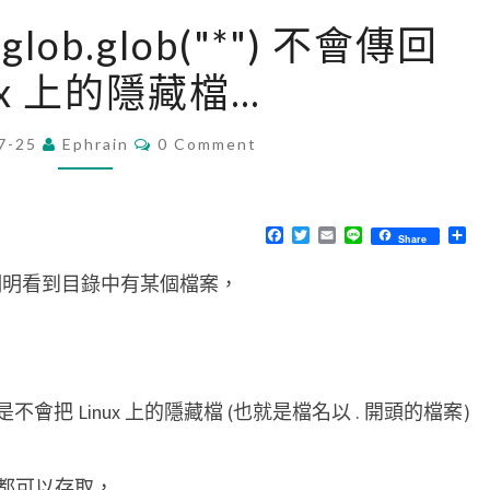
[
 glob.glob("*") 不會傳回
P
ux 上的隱藏檔…
y
t
C
7-25
Ephrain
h
0 Comment
O
M
o
M
n
E
N
F
T
E
L
分
Share
]
T
a
w
m
i
享
S
c
i
a
n
原
程式明明看到目錄中有某個檔案，
e
t
i
e
b
t
l
來
o
e
…
o
r
g
k
l
o
預設是不會把 Linux 上的隱藏檔 (也就是檔名以 . 開頭的檔案)
b
.
都可以存取，