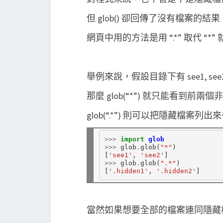
但 glob() 卻回傳了沒有檔案的
網頁中用的方法是用 “.*” 取代 “*
舉例來說，假設目錄下有 see1, see2, .
那麼 glob(“*”) 就只能看到前兩
glob(“.*”) 則可以把隱藏檔案列出
>>>
import
glob
>>>
 glob
.
glob(
"*"
)

[
'see1'
, 
'see2'
>>>
 glob
.
glob(
".*"
)

[
'.hidden1'
, 
'.hidden2'
當然如果想要全部的檔案連同隱藏檔都列出來，