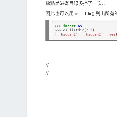
缺點是磁碟目錄多掃了一次…
因此也可以用 os.listdir()
>>>
import
os
>>>
 os
.
listdir(
"."
)

[
'.hidden1'
, 
'.hidden2'
, 
'see
//
//