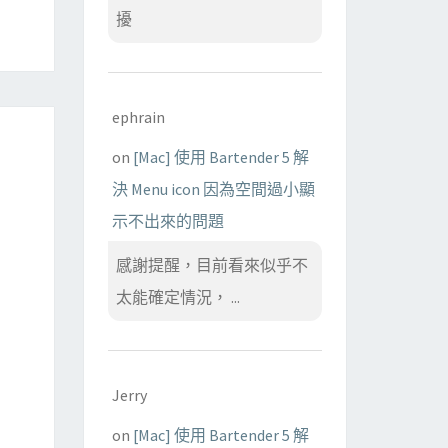
擾
ephrain
on
[Mac] 使用 Bartender 5 解
決 Menu icon 因為空間過小顯
示不出來的問題
感謝提醒，目前看來似乎不
太能確定情況， ...
Jerry
on
[Mac] 使用 Bartender 5 解