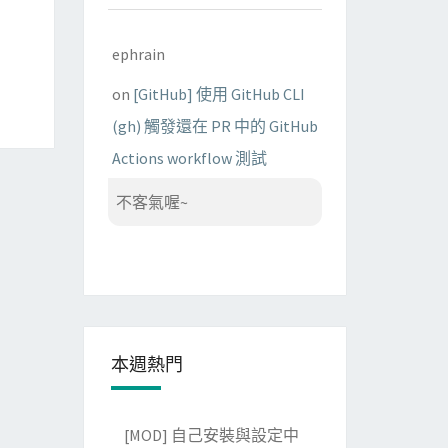
ephrain
on
[GitHub] 使用 GitHub CLI
(gh) 觸發還在 PR 中的 GitHub
Actions workflow 測試
不客氣喔~
本週熱門
[MOD] 自己安裝與設定中