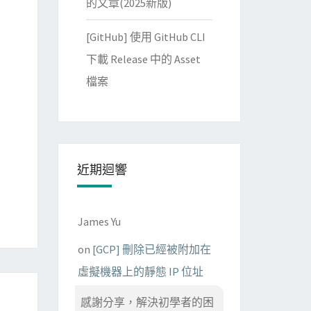
的文章(2025新版)
[GitHub] 使用 GitHub CLI
下載 Release 中的 Asset
檔案
近期迴響
James Yu
on
[GCP] 刪除已經被附加在
虛擬機器上的靜態 IP 位址
感謝分享，解決初學者的困