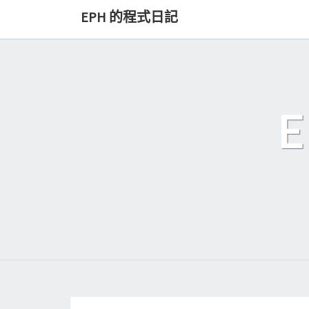
Skip
EPH 的程式日記
to
content