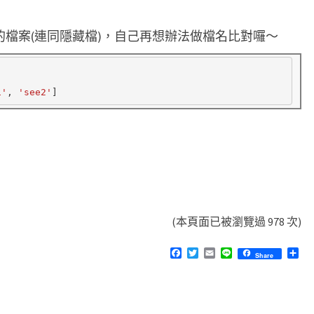
n
u
 列出所有的檔案(連同隱藏檔)，自己再想辦法做檔名比對囉～
x
上
1'
, 
'see2'
的
隱
藏
檔
…
(本頁面已被瀏覽過 978 次)
F
T
E
L
分
Share
a
w
m
i
享
c
i
a
n
e
t
i
e
b
t
l
o
e