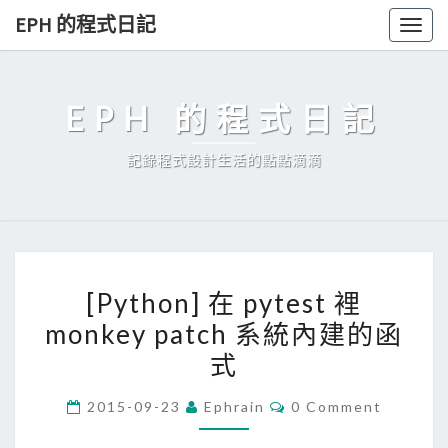
Skip
EPH 的程式日記
Togg
to
navig
content
EPH 的程式日記
記錄程式設計生活的點點滴滴
[
[Python] 在 pytest 裡
P
monkey patch 系統內建的函
y
式
t
h
C
2015-09-23
Ephrain
0 Comment
o
O
M
n