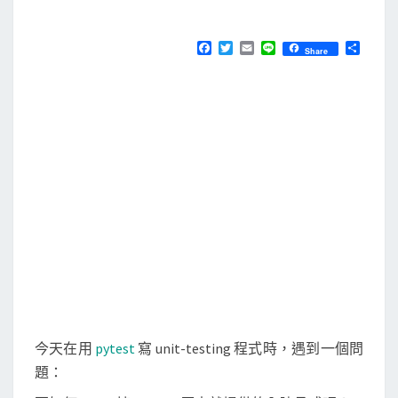
M
E
]
N
在
T
F
T
E
L
分
Share
S
a
w
m
i
享
p
c
i
a
n
e
t
i
e
y
b
t
l
t
o
e
o
r
e
k
s
t
裡
m
o
n
k
e
今天在用
pytest
寫 unit-testing 程式時，遇到一個問
y
題：
p