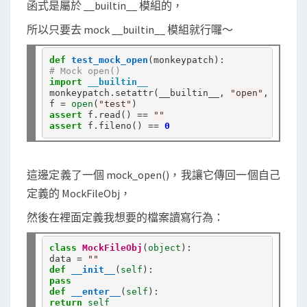
函式是屬於 __builtin__ 模組的，
所以只要去 mock __builtin__ 模組就行囉～
def
test_mock_open
# Mock open()
import
__builtin__
monkeypatch
.
setattr(__builtin__, 
"open"
, mock_o
f 
=
open
(
"test"
assert
 f
.
read() 
==
""
assert
 f
.
fileno() 
==
0
這邊定義了一個 mock_open()，我讓它傳回一個自己
定義的 MockFileObj，
然後在裡面定義我想要的檔案讀寫行為：
class
MockFileObj
(
object
):

data 
=
""
def
__init__
(
self
pass
def
__enter__
(
self
return
self