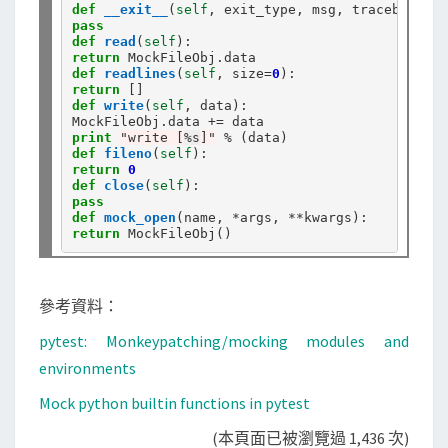
def
__exit__
(
self
pass
def
read
(
self
return
 MockFileObj
.
def
readlines
(
self
, size
=
0
return
def
write
(
self
, data):

MockFileObj
.
data 
+=
print
"write [
%s
]"
%
def
fileno
(
self
return
0
def
close
(
self
pass
def
mock_open
(name, 
*
args, 
**
return
參考資料：
pytest: Monkeypatching/mocking modules and
environments
Mock python builtin functions in pytest
(本頁面已被瀏覽過 1,436 次)