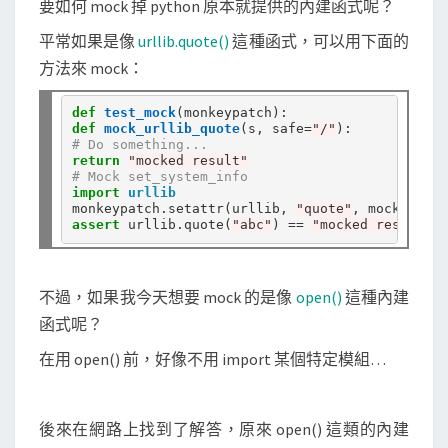
要如何 mock 掉 python 原本就提供的內建函式呢？
a
t
平常如果是像
urllib.quote()
這種函式，可以用下面的
c
方法來 mock：
h
系
def
test_mock
def
mock_urllib_quote
(s, safe
=
"/"
統
# Do something...
return
"mocked result"
內
# Mock set_system_info
建
import
urllib
monkeypatch
.
setattr(urllib, 
"quote"
的
assert
 urllib
.
quote(
"abc"
) 
==
"mocked result"
函
式
不過，如果我今天想要 mock 的是像
open()
這種內建
函式呢？
在用 open() 前，好像不用 import 某個特定模組…
後來在網路上找到了解答，原來 open() 這類的內建