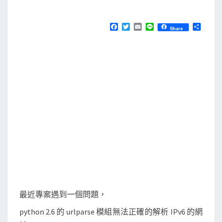
M
E
]
N
引
T
F
T
E
L
分
Share
S
a
w
m
i
享
用
c
i
a
n
e
t
i
e
新
b
t
l
版
o
e
o
r
p
k
y
t
h
o
n
的
u
r
最近專案遇到一個問題，
l
python 2.6 的 urlparse 模組無法正確的解析 IPv6 的網
p