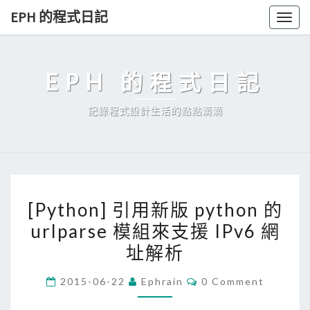
Skip
EPH 的程式日記
Togg
to
navig
content
EPH 的程式日記
記錄程式設計生活的點點滴滴
[
[Python] 引用新版 python 的
P
urlparse 模組來支援 IPv6 網
y
址解析
t
h
C
2015-06-22
Ephrain
0 Comment
o
O
M
n