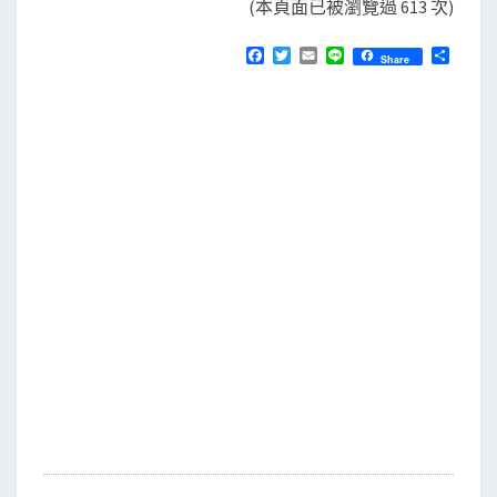
(本頁面已被瀏覽過 613 次)
F
T
E
L
分
Share
a
w
m
i
享
c
i
a
n
e
t
i
e
b
t
l
o
e
o
r
k