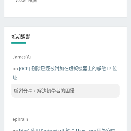
Asset 檔案
近期迴響
James Yu
on
[GCP] 刪除已經被附加在虛擬機器上的靜態 IP 位
址
感謝分享，解決初學者的困擾
ephrain
on
[Mac] 使用 Bartender 5 解決 Menu icon 因為空間