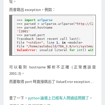
址，
a
r
而會跳出 exception，例如：
s
e
>>>
import
urlparse
>>>
 parsed 
=
 urlparse
.
urlparse(
"http://[2001::3
模
>>>
 parsed
.
'[2001'
組
>>>
 parsed
.
port

來
Traceback (most recent call last):

File 
"<stdin>"
, line 
1
, 
in
<
module
>
支
File 
"/home/autobuild/TDA_3.8/src/system/src/py
ValueError
: invalid literal 
for
int
() 
with
 base
援
I
P
可以看到 hostname 解析不正確 (正常應該是
v
2001::3)，
6
而要取得 port 時直接跳出了 ValueError exception…
網
址
解
查了一下，
python 論壇上已經有人問過這問題了
，
析