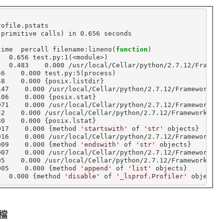
ofile.pstats

 primitive calls
)
 in 0.656 seconds

time  percall filename:lineno
(
function
)
   0.656 test.py:1
(
<module>
)
   0.483    0.000 /usr/local/Cellar/python/2.7.12/Framew
56    0.000 test.py:5
(
process
)
48    0.000 
{
posix.listdir
}
147    0.000 /usr/local/Cellar/python/2.7.12/Frameworks/
106    0.000 
{
posix.stat
}
071    0.000 /usr/local/Cellar/python/2.7.12/Frameworks/
42    0.000 /usr/local/Cellar/python/2.7.12/Frameworks/P
30    0.000 
{
posix.lstat
}
017    0.000 
{
method 
'startswith'
 of 
'str'
 objects
}
016    0.000 /usr/local/Cellar/python/2.7.12/Frameworks/
009    0.000 
{
method 
'endswith'
 of 
'str'
 objects
}
007    0.000 /usr/local/Cellar/python/2.7.12/Frameworks/
05    0.000 /usr/local/Cellar/python/2.7.12/Frameworks/P
005    0.000 
{
method 
'append'
 of 
'list'
 objects
}
   0.000 
{
method 
'disable'
 of 
'_lsprof.Profiler'
 objects
圖檔