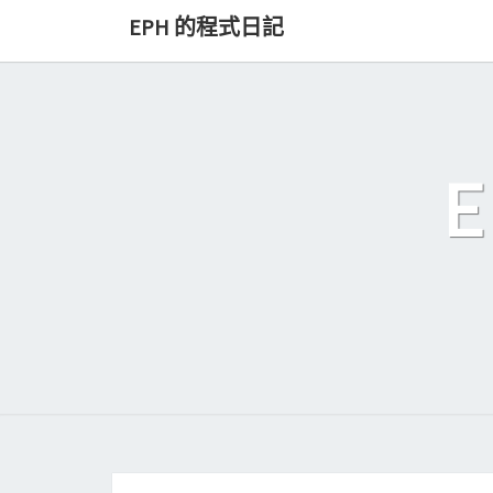
Skip
EPH 的程式日記
to
content