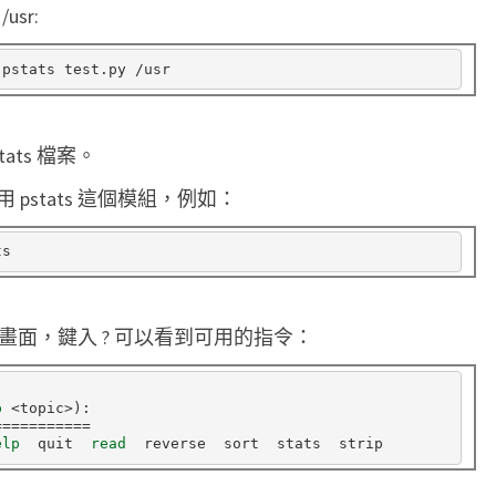
sr:
o
f
i
l
i
tats 檔案。
n
pstats 這個模組，例如：
g
結
果
視
談式畫面，鍵入 ? 可以看到可用的指令：
覺
化
p
 <topic>
)
===========
elp  
quit  
read  