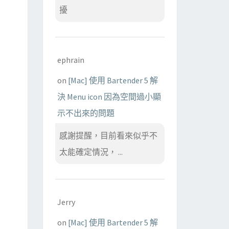
擾
ephrain
orks/Python.framework/Versions/2.7/lib/python2.7/os.py:2
on
[Mac] 使用 Bartender 5 解
Python.framework/Versions/2.7/lib/python2.7/genericpath.
決 Menu icon 因為空間過小顯
Python.framework/Versions/2.7/lib/python2.7/posixpath.py
示不出來的問題
ython.framework/Versions/2.7/lib/python2.7/posixpath.py:
感謝提醒，目前看來似乎不
Python.framework/Versions/2.7/lib/python2.7/stat.py:40
(
S
太能確定情況， ...
Python.framework/Versions/2.7/lib/python2.7/stat.py:24
(
S
ython.framework/Versions/2.7/lib/python2.7/stat.py:55
(
S_
}
Jerry
on
[Mac] 使用 Bartender 5 解