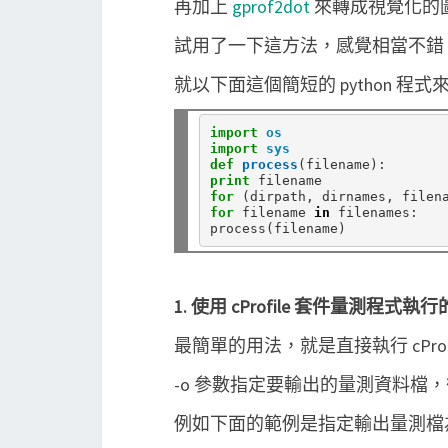
再加上
gprof2dot
來轉成視覺化的
試用了一下這方法，感覺相當不錯
就以下面這個簡短的 python 程
import
os
import
sys
def
process
print
for
 (dirpath, dirnames, filen
for
 filename 
in
 filenames:

1. 使用 cProfile 套件量測程式執
最簡單的用法，就是直接執行 cProfi
-o 參數指定要輸出的量測資料檔，後
例如下面的範例是指定輸出量測檔為 prof