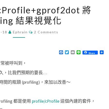
[
cProfile+gprof2dot 將
P
iling 結果視覺化
y
t
C
8-18
Ephrain
h
2 Comments
O
M
o
M
n
E
N
F
T
E
L
分
Share
]
T
a
w
m
i
享
S
c
i
a
n
用
它常常被呼叫到，
e
t
i
e
b
t
l
c
o
e
久，比我們預期的要長…
o
r
P
k
瓶頸 (profiling)，來加以改善～
r
o
f
filing 都是使用
profile/cProfile
這個內建的套件，
i