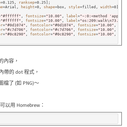
p
=
0.125, 
ranksep
=
0.25
]
;

me
=
Arial, 
height
=
0, 
shape
=
box, 
style
=
filled, 
width
=
0
]
;

=
"#ffffff"
, 
fontsize
=
"10.00"
, 
label
=
"~:0:<method 'append
=
"#ffffff"
, 
fontsize
=
"10.00"
, 
label
=
"os:209:walk\n73.71%
or
=
"#0d1074"
, 
fontcolor
=
"#0d1074"
, 
fontsize
=
"10.00"
, 
lab
or
=
"#c7d706"
, 
fontcolor
=
"#c7d706"
, 
fontsize
=
"10.00"
, 
lab
or
=
"#0c8290"
, 
fontcolor
=
"#0c8290"
, 
fontsize
=
"10.00"
, 
lab
料的內容，
 內帶的 dot 程式，
檔了 (如 PNG)～
上可以用 Homebrew：