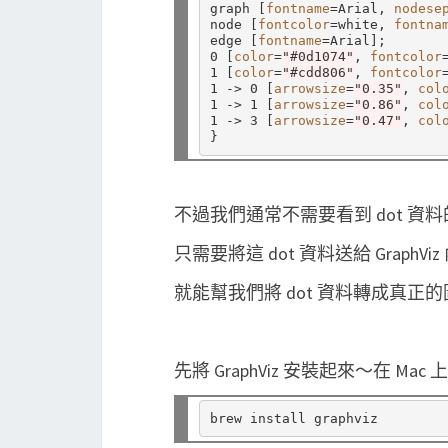
graph 
[
fontname
=
Arial, 
nodese
node 
[
fontcolor
=
white, 
fontna
edge 
[
fontname
=
Arial
]
;

0 
[
color
=
"#0d1074"
, 
fontcolor
1 
[
color
=
"#cdd806"
, 
fontcolor
1 -> 0 
[
arrowsize
=
"0.35"
, 
col
1 -> 1 
[
arrowsize
=
"0.86"
, 
col
1 -> 3 
[
arrowsize
=
"0.47"
, 
col
}
不過我們通常不需要看到 dot 資
只需要將這 dot 資料送給 GraphViz
就能幫我們將 dot 資料轉成真正的圖
先將 GraphViz 安裝起來～在 Mac 