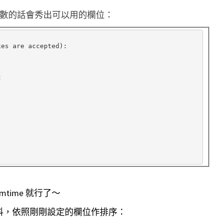
加參數的話會秀出可以用的欄位：
xes are accepted
)
:



mtime 就行了～
計資料，依照剛剛設定的欄位作排序：