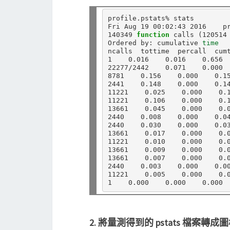
profile.pstats% stats

Fri Aug 19 00:02:43 2016    pr
140349 
function 
calls 
(
120514
Ordered by: cumulative 
time
ncalls  tottime  percall  cum
1    0.016    0.016    0.656 
22277/2442    0.071    0.000 
8781    0.156    0.000    0.1
2441    0.148    0.000    0.1
11221    0.025    0.000    0.
11221    0.106    0.000    0.
13661    0.045    0.000    0.
2440    0.008    0.000    0.0
2440    0.030    0.000    0.0
13661    0.017    0.000    0.
11221    0.010    0.000    0.
13661    0.009    0.000    0.
13661    0.007    0.000    0.
2440    0.003    0.000    0.0
11221    0.005    0.000    0.
1    0.000    0.000    0.000 
2. 將量測得到的 pstats 檔案轉成