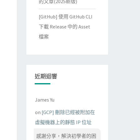
的文章(2025新版)
[GitHub] 使用 GitHub CLI
下載 Release 中的 Asset
檔案
近期迴響
James Yu
on
[GCP] 刪除已經被附加在
虛擬機器上的靜態 IP 位址
感謝分享，解決初學者的困