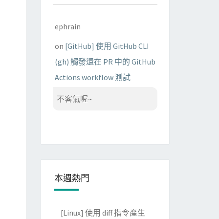
ephrain
' of 'list' objects>\n0.70%\n(0.70%)\n11221×"
, 
tooltip
=
"
\n(10.80%)\n22277×"
, 
tooltip
=
"/usr/local/Cellar/python/2
el
=
"0.70%\n11221×"
, 
labeldistance
=
"0.50"
, 
penwidth
=
"0.50
on
[GitHub] 使用 GitHub CLI
el
=
"73.14%\n2454×"
, 
labeldistance
=
"2.93"
, 
penwidth
=
"2.93
el
=
"22.38%\n11221×"
, 
labeldistance
=
"0.90"
, 
penwidth
=
"0.9
(gh) 觸發還在 PR 中的 GitHub
Actions workflow 測試
不客氣喔~
本週熱門
[Linux] 使用 diff 指令產生