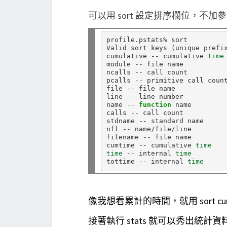
可以用 sort 設定排序欄位，不
profile.pstats% sort

Valid sort keys 
(
unique prefi
cumulative -- cumulative 
time
module -- file name

ncalls -- call count

pcalls -- primitive call count
file -- file name

line -- line number

name -- 
function 
name

calls -- call count

stdname -- standard name

nfl -- name/file/line

filename -- file name

cumtime -- cumulative 
time
time
 -- internal 
time
tottime -- internal 
time
像我想看累計的時間，就用 sort cu
接著執行 stats 就可以秀出統