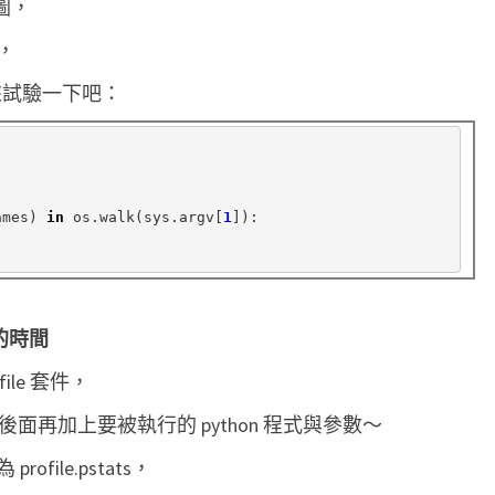
圖，
l
，
e
+
式來試驗一下吧：
g
p
r
o
ames) 
in
 os
.
walk(sys
.
argv[
1
f
2
d
行的時間
o
le 套件，
t
將
面再加上要被執行的 python 程式與參數～
p
ile.pstats，
r