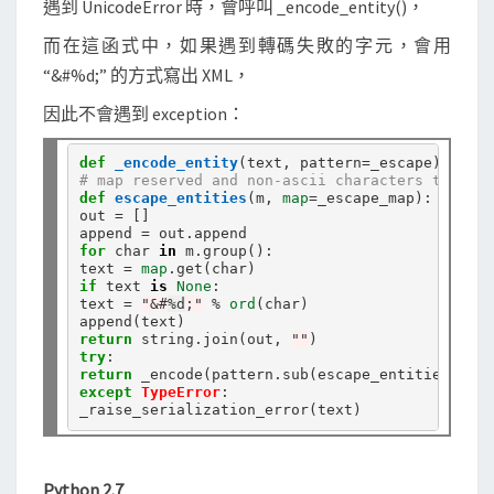
遇到 UnicodeError 時，會呼叫 _encode_entity()，
而在這函式中，如果遇到轉碼失敗的字元，會用
“&#%d;” 的方式寫出 XML，
因此不會遇到 exception：
def
_encode_entity
(text, pattern
=
# map reserved and non-ascii characters to nume
def
escape_entities
(m, 
map
=
_escape_map):

out 
=
 []

append 
=
 out
.
for
 char 
in
 m
.
group():

text 
=
map
.
if
 text 
is
None
:

text 
=
"&#
%d
;"
%
ord
(char)

return
 string
.
join(out, 
""
try
return
 _encode(pattern
.
sub(escape_entities, tex
except
TypeError
:

Python 2.7