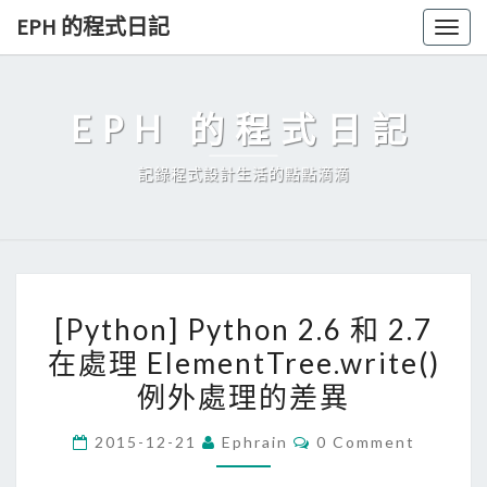
Skip
EPH 的程式日記
Togg
to
navig
content
EPH 的程式日記
記錄程式設計生活的點點滴滴
[
[Python] Python 2.6 和 2.7
P
在處理 ElementTree.write()
y
例外處理的差異
t
h
C
2015-12-21
Ephrain
0 Comment
o
O
M
n