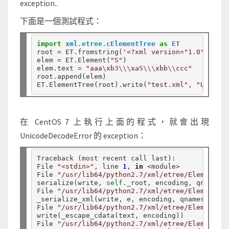
exception..
理
E
下面是一個測試程式：
l
e
import
xml.etree.cElementTree
as
ET
root 
=
 ET
.
fromstring(
'<?xml version="1.0" encod
m
elem 
=
 ET
.
Element(
"S"
)

elem
.
text 
=
"aaa
\xb3\\\xa5\\\xbb\\
ccc"
e
root
.
append(elem)

n
ET
.
ElementTree(root)
.
write(
"test.xml"
, 
"UTF-8"
t
T
在 CentOS 7 上執行上面的程式，就會出現
r
UnicodeDecodeError 的 exception：
e
e
Traceback (most recent call last):

File 
"<stdin>"
, line 
1
, 
in
<
module
>
.
File 
"/usr/lib64/python2.7/xml/etree/ElementTre
w
serialize(write, 
self
.
_root, encoding, qnames, 
File 
"/usr/lib64/python2.7/xml/etree/ElementTre
r
_serialize_xml(write, e, encoding, qnames, 
None
File 
"/usr/lib64/python2.7/xml/etree/ElementTre
i
write(_escape_cdata(text, encoding))

t
File 
"/usr/lib64/python2.7/xml/etree/ElementTre