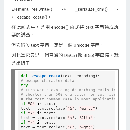
ElementTree.write() -> _serialize_xml() -
> _escape_cdata()，
在此函式中，會用 encode() 函式將 text 字串轉成想
要的編碼，
但它假設 text 字串一定是一個 Unicode 字串，
因此當它只是一個普通的 DBCS (像 BIG5) 字串時，就
會出錯了：
def
_escape_cdata
# escape character data
try
# it's worth avoiding do-nothing calls for stri
# shorter than 500 character, or so.  assume th
# the most common case in most applications.
if
"&"
in
 text:

text 
=
 text
.
replace(
"&"
, 
"&amp;"
if
"<"
in
 text:

text 
=
 text
.
replace(
"<"
, 
"&lt;"
if
">"
in
 text:

text 
=
 text
.
replace(
">"
, 
"&gt;"