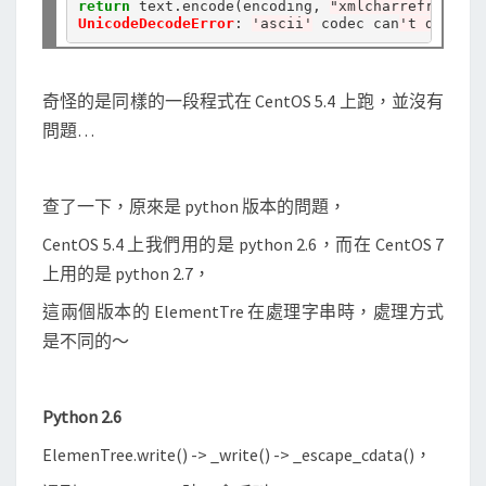
return
 text
.
encode(encoding, 
"xmlcharrefreplace
e
UnicodeDecodeError
: 
'ascii'
 codec can
't decode 
(
)
奇怪的是同樣的一段程式在 CentOS 5.4 上跑，並沒有
例
問題…
外
處
理
查了一下，原來是 python 版本的問題，
的
CentOS 5.4 上我們用的是 python 2.6，而在 CentOS 7
差
上用的是 python 2.7，
異
這兩個版本的 ElementTre 在處理字串時，處理方式
是不同的～
Python 2.6
ElemenTree.write() -> _write() -> _escape_cdata()，