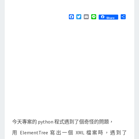
M
E
]
N
P
T
F
T
E
L
分
Share
S
a
w
m
i
享
y
c
i
a
n
e
t
i
e
t
b
t
l
h
o
e
o
r
o
k
n
2
.
6
和
2
.
7
今天專案的 python 程式遇到了個奇怪的問題，
在
用 ElementTree 寫出一個 XML 檔案時，遇到了
處