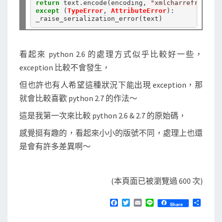
return
 text
.
encode(encoding, 
"xmlcharrefreplace
except
 (
TypeError
, 
AttributeError
):

看起來 python 2.6 的處理方式似乎比較好一些，
exception 比較不會發生，
但也許也有人希望這種狀況下能出現 exception，那
就會比較喜歡 python 2.7 的作法～
這是我第一次來比較 python 2.6 & 2.7 的原始碼，
感覺挺有趣的，看起來小小的版號不同，處理上也還
是會有許多差異啊～
(本頁面已被瀏覽過 600 次)
F
T
E
L
分
Share
a
w
m
i
享
c
i
a
n