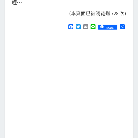
喔～
(本頁面已被瀏覽過 728 次)
F
T
E
L
分
Share
a
w
m
i
享
c
i
a
n
e
t
i
e
b
t
l
o
e
o
r
k