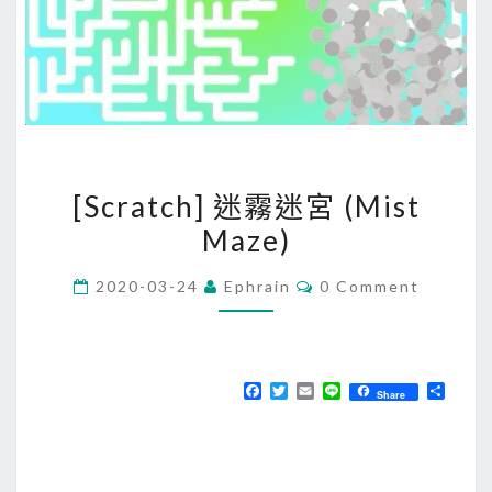
[
[Scratch] 迷霧迷宮 (Mist
S
Maze)
c
r
C
2020-03-24
Ephrain
0 Comment
a
O
M
t
M
E
c
N
T
h
F
T
E
L
分
Share
S
a
w
m
i
享
]
c
i
a
n
e
t
i
e
迷
b
t
l
霧
o
e