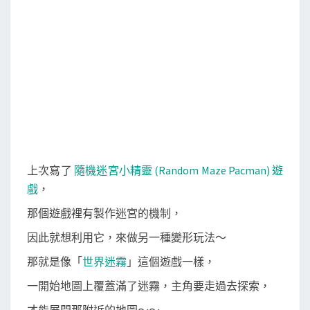
o
r
迷
k
宮
(
M
i
s
t
M
a
上次寫了
隨機迷宮小精靈 (Random Maze Pacman) 遊
z
戲
，
e
那個遊戲裡有製作迷宮的機制，
)
因此就想利用它，來做另一種變形玩法～
那就是像「
世界迷霧
」這個遊戲一樣，
一開始地圖上覆蓋滿了迷霧，主角要走過去探索，
才能展開那附近的地圖～～