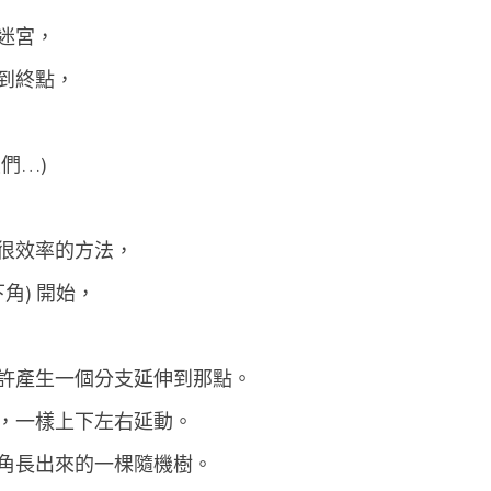
R
迷宮，
a
到終點，
n
d
o
們…)
m
M
很效率的方法，
a
z
角) 開始，
e
P
許產生一個分支延伸到那點。
a
c
，一樣上下左右延動。
m
角長出來的一棵隨機樹。
a