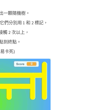
n
出一顆隨機樹。
)
把它們分別用 1 和 2 標記，
遊
接觸 2 次以上，
戲
點到終點。
易卡死)