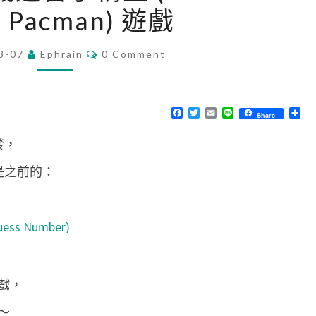
 Pacman) 遊戲
c
r
C
3-07
Ephrain
a
0 Comment
O
M
t
M
c
E
N
F
T
E
L
分
Share
h
T
a
w
m
i
享
S
c
i
a
n
]
發，
e
t
i
e
b
t
l
隨
o
e
像是之前的：
o
r
機
k
迷
宮
ess Number)
小
精
戲，
靈
(
～