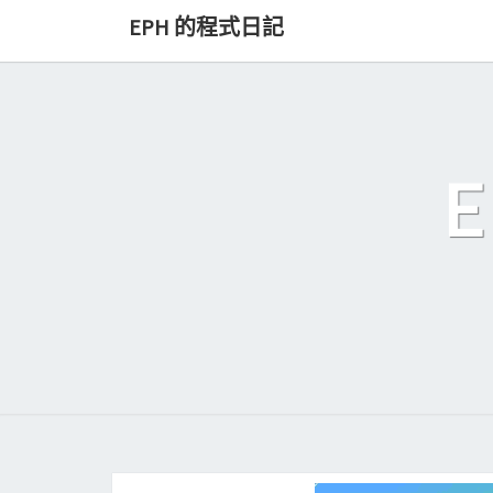
Skip
EPH 的程式日記
to
content