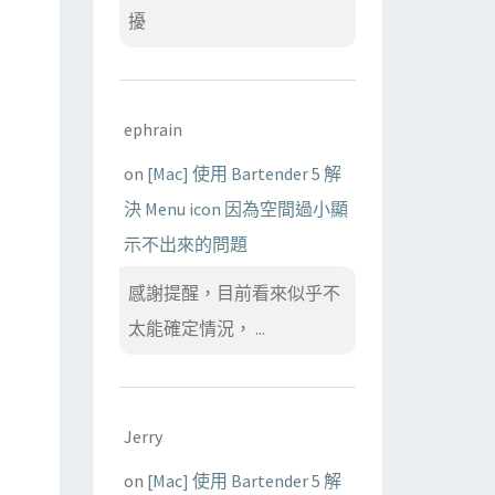
擾
ephrain
on
[Mac] 使用 Bartender 5 解
決 Menu icon 因為空間過小顯
示不出來的問題
感謝提醒，目前看來似乎不
太能確定情況， ...
Jerry
on
[Mac] 使用 Bartender 5 解