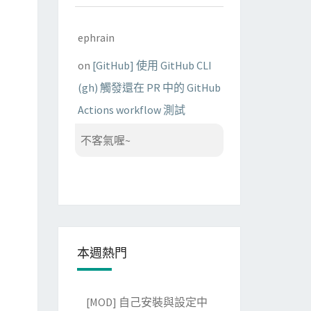
ephrain
on
[GitHub] 使用 GitHub CLI
(gh) 觸發還在 PR 中的 GitHub
Actions workflow 測試
不客氣喔~
本週熱門
[MOD] 自己安裝與設定中