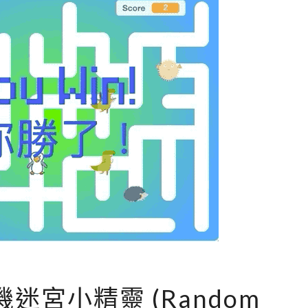
[
 隨機迷宮小精靈 (Random
S