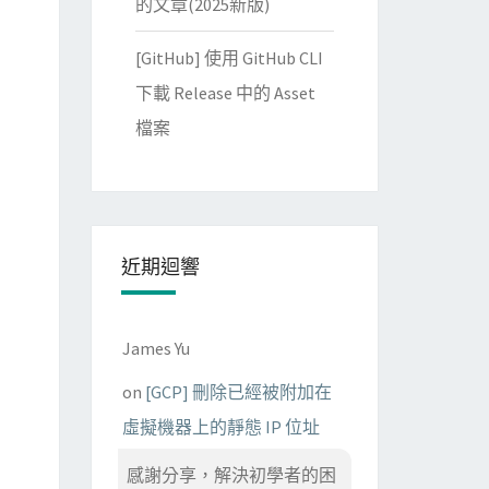
的文章(2025新版)
[GitHub] 使用 GitHub CLI
下載 Release 中的 Asset
檔案
近期迴響
James Yu
on
[GCP] 刪除已經被附加在
虛擬機器上的靜態 IP 位址
感謝分享，解決初學者的困