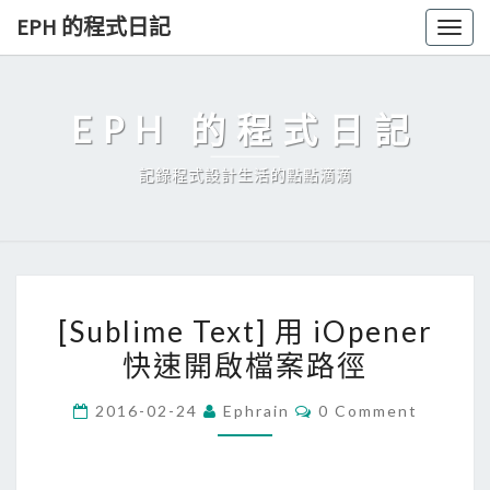
Skip
EPH 的程式日記
Togg
to
navig
content
EPH 的程式日記
記錄程式設計生活的點點滴滴
[
[Sublime Text] 用 iOpener
S
快速開啟檔案路徑
u
b
C
2016-02-24
Ephrain
0 Comment
l
O
M
i
M
E
m