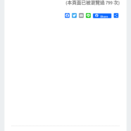
(本頁面已被瀏覽過 799 次)
F
T
E
L
分
Share
a
w
m
i
享
c
i
a
n
e
t
i
e
b
t
l
o
e
o
r
k