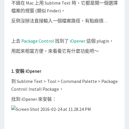
開
不過在 Mac 上用 Sublime Text 時，它都是開一個選擇
啟
檔案的視窗 (類似 Finder)，
檔
反倒沒辦法直接輸入一個檔案路徑，有點麻煩…
案
路
徑
上去
Package Control
找到了
iOpener
這個 plugin，
用起來相當方便，來看看它有什麼功能吧～
1. 安裝 iOpener
到 Sublime Text > Tool > Command Palette > Package
Control: Install Package，
找到 iOpener 來安裝：