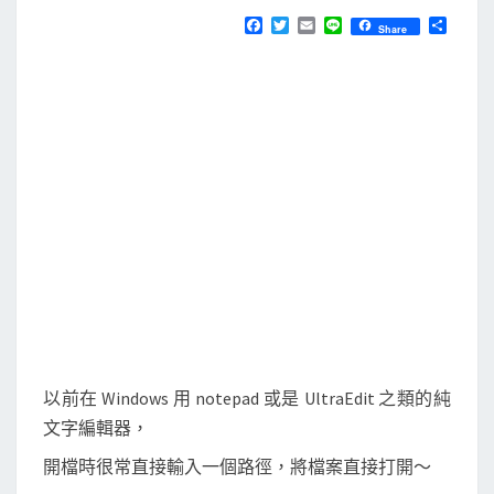
N
T
e
F
T
E
L
分
Share
S
a
w
m
i
享
T
c
i
a
n
e
t
i
e
e
b
t
l
x
o
e
o
r
t
k
]
用
i
O
p
e
n
e
以前在 Windows 用 notepad 或是 UltraEdit 之類的純
r
文字編輯器，
快
開檔時很常直接輸入一個路徑，將檔案直接打開～
速