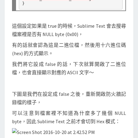
b
i
n
這個設定如果是 true 的時候，Sublime Text 會去搜尋
a
檔案裡是否有 NULL byte (0x00)，
r
有的話就會認為這是二進位檔，然後用十六進位碼
y
(hex) 的方式顯示。
)
檔
我們將它設成 false 的話，下次就算開啟了二進位
案
檔，也會直接顯示對應的 ASCII 文字～
下圖是我們在設定成 false 之後，重新開啟防火牆記
錄檔的樣子，
可以注意到檔案裡不知道為什麼多了幾個 NULL
byte，因此 Sublime Text 之前才會切到 Hex 模式：