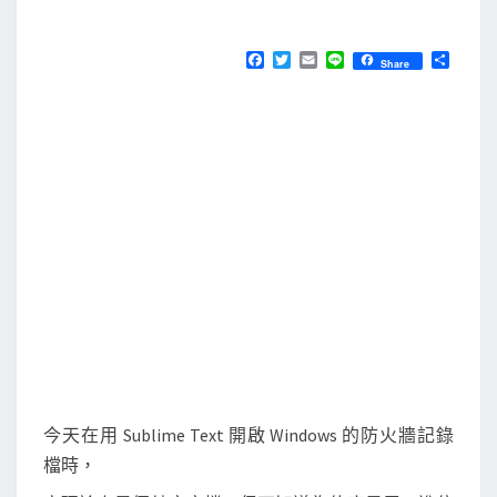
M
E
e
N
T
T
F
T
E
L
分
Share
S
a
w
m
i
享
e
c
i
a
n
e
t
i
e
x
b
t
l
t
o
e
o
r
]
k
讓
S
u
b
l
i
m
e
今天在用 Sublime Text 開啟 Windows 的防火牆記錄
T
檔時，
e