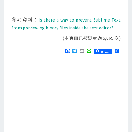
參考資料：
Is there a way to prevent Sublime Text
from previewing binary files inside the text editor?
(本頁面已被瀏覽過 5,065 次)
F
T
E
L
分
Share
a
w
m
i
享
c
i
a
n
e
t
i
e
b
t
l
o
e
o
r
k