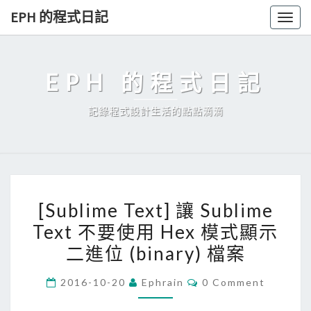
Skip
EPH 的程式日記
Togg
to
navig
content
EPH 的程式日記
記錄程式設計生活的點點滴滴
[
[Sublime Text] 讓 Sublime
S
Text 不要使用 Hex 模式顯示
u
二進位 (binary) 檔案
b
l
C
2016-10-20
Ephrain
0 Comment
i
O
M
m