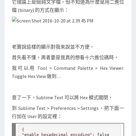
它理論上是個純文字檔，但不知道為什麼是用二進位
x
檔 (binary) 的方式在顯示：
t
不
要
使
用
老實說這樣的顯示對我來說並不方便，
H
首先看不懂，再者要是我真的想看十六進位碼時，
e
x
我可以用 Tool > Command Palette > Hex Viewer:
模
Toggle Hex View 做到…
式
顯
查了一下，Sublime Text 可以將 Hex 模式關閉，
示
到 Sublime Text > Preferences > Settings，把下面一
二
行加在 User 的設定裡：
進
位
(
"enable_hexadecimal_encoding"
: false
