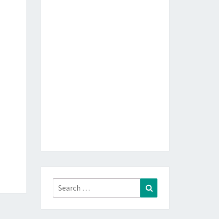
Search
Search
for: