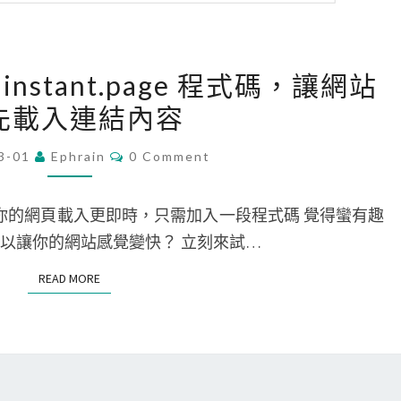
[
入 instant.page 程式碼，讓網站
W
先載入連結內容
o
r
C
3-01
Ephrain
0 Comment
O
d
M
P
M
E
age 讓你的網頁載入更即時，只需加入一段程式碼 覺得蠻有趣
r
N
T
可以讓你的網站感覺變快？ 立刻來試…
e
S
s
READ MORE
READ MORE
s
]
加
入