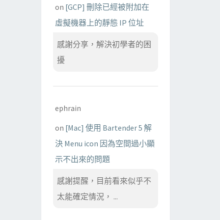
on
[GCP] 刪除已經被附加在
虛擬機器上的靜態 IP 位址
感謝分享，解決初學者的困
擾
ephrain
on
[Mac] 使用 Bartender 5 解
決 Menu icon 因為空間過小顯
示不出來的問題
感謝提醒，目前看來似乎不
太能確定情況， ...