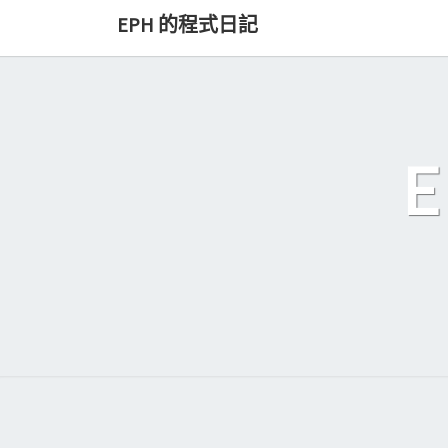
Skip
EPH 的程式日記
to
content