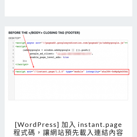
i
l
t
o
:
連
結
預
設
使
用
G
m
a
[
i
[WordPress] 加入 instant.page
W
l
程式碼，讓網站預先載入連結內容
o
開