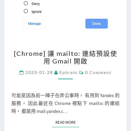
[
[Chrome] 讓 mailto: 連結預設使
C
用 Gmail 開啟
h
r
C
2020-01-28
Ephrain
0 Comment
O
o
M
M
m
E
e
N
可能是因為前一陣子在弄公事時， 有用到 Yandex 的
T
]
服務， 因此最近在 Chrome 裡點下 mailto: 的連結
S
讓
時， 都是用 mail.yandex.c…
m
READ MORE
READ MORE
a