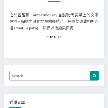
P
啟
M
連
M
r
了
E
結
N
之前曾經用 Tampermonkey 自動取代表單上的文字
e
一
，
T
在插入網誌內其他文章的連結時，把連結改成相對路
s
S
個
方
徑 (relative path)， 這樣以後如果再搬…
s
空
便
]
白
查
READ MORE
READ MORE
用
的
詢
M
C
書
a
h
籍
k
r
評
e
o
價
P
Search
Search
m
a
for:
e
t
新
h
視
s
窗
近期文章
R
？