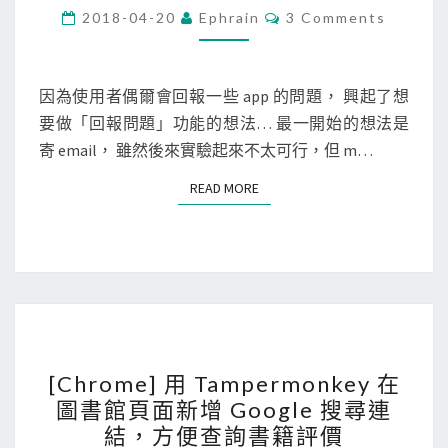
b
t
C
連
2018-04-20
Ephrain
3 Comments
O
]
o
結
M
M
使
r
內
E
用
N
e
因為使用者偶爾會回報一些 app 的問題， 興起了想
容
T
m
裡
要做「回報問題」功能的想法… 最一開始的想法是
S
a
，
寄 email， 雖然後來實驗起來不太可行，但 m…
i
新
READ MORE
READ MORE
l
增
t
隱
o
私
:
權
連
政
結
策
[
產
連
[Chrome] 用 Tampermonkey 在
C
生
結
圖書館頁面新增 Google 搜尋連
h
電
結，方便查詢書籍評價
r
子