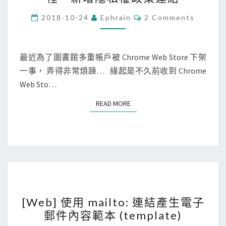
h
t
r
.
C
2018-10-24
Ephrain
2 Comments
O
o
p
M
M
m
a
E
e
N
g
最近為了圖書館多重帳戶被 Chrome Web Store 下架
T
]
e
一事， 弄得非常煩躁… 緣起是不久前收到 Chrome
S
在
程
Web Sto…
C
式
READ MORE
READ MORE
h
碼
r
，
o
讓
m
網
e
站
W
預
[
e
先
[Web] 使用 mailto: 連結產生電子
W
b
載
郵件內容範本 (template)
e
S
入