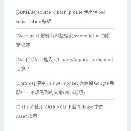
e
[SDKMAN] source ~/.bash_profile 時出現 bad
l
substitution 錯誤
a
t
[Mac/Linux] 搜尋有哪些檔案 symbolic link 到特
i
定檔案
v
e
[Mac] 無法 cd 進入 ~/Library/Application Support
外
目錄？
掛
，
[Chrome] 使用 Tampermonkey 過濾掉 Google 新
讓
聞中，不想看到的文章(2025新版)
文
章
[GitHub] 使用 GitHub CLI 下載 Release 中的
中
Asset 檔案
的
連