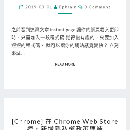
r
C
啟
2019-03-01
Ephrain
0 Comment
O
d
M
M
P
E
r
N
之前看到這篇文章 instant.page 讓你的網頁載入更即
T
e
時，只需加入一段程式碼 覺得蠻有趣的，只要加入
S
s
短短的程式碼， 就可以讓你的網站感覺變快？ 立刻
s
來試…
]
READ MORE
READ MORE
加
入
i
n
s
t
[
a
[Chrome] 在 Chrome Web Store
C
n
裡，新增隱私權政策連結