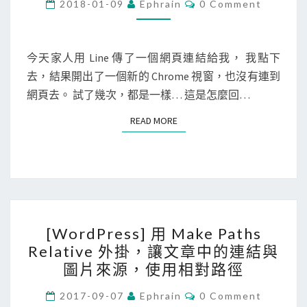
r
C
2018-01-09
Ephrain
0 Comment
y
O
o
在
M
M
m
圖
E
e
N
今天家人用 Line 傳了一個網頁連結給我， 我點下
書
T
]
去，結果開出了一個新的 Chrome 視窗，也沒有連到
S
館
在
網頁去。 試了幾次，都是一樣… 這是怎麼回…
頁
L
面
READ MORE
READ MORE
i
新
n
增
e
G
點
o
下
o
[
連
g
[WordPress] 用 Make Paths
W
結
l
Relative 外掛，讓文章中的連結與
o
時
e
圖片來源，使用相對路徑
r
，
搜
d
C
2017-09-07
Ephrain
0 Comment
開
尋
O