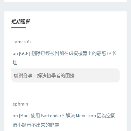
結
與
圖
近期迴響
片
來
源
James Yu
，
on
[GCP] 刪除已經被附加在虛擬機器上的靜態 IP 位
使
址
用
相
感謝分享，解決初學者的困擾
對
路
徑
ephrain
on
[Mac] 使用 Bartender 5 解決 Menu icon 因為空間
過小顯示不出來的問題