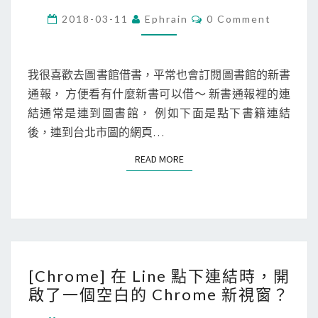
o
C
郵
2018-03-11
Ephrain
0 Comment
O
m
件
M
M
e
內
E
N
我很喜歡去圖書館借書，平常也會訂閱圖書館的新書
]
容
T
通報， 方便看有什麼新書可以借～ 新書通報裡的連
用
範
S
結通常是連到圖書館， 例如下面是點下書籍連結
T
本
後，連到台北市圖的網頁…
a
(
m
t
READ MORE
READ MORE
p
e
e
m
r
p
m
l
o
a
[
n
t
[Chrome] 在 Line 點下連結時，開
C
k
e
啟了一個空白的 Chrome 新視窗？
h
e
)