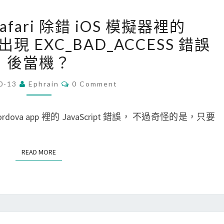
[
 Safari 除錯 iOS 模擬器裡的
C
，出現 EXC_BAD_ACCESS 錯誤
o
後當機？
r
d
C
0-13
Ephrain
0 Comment
o
O
M
v
M
E
rdova app 裡的 JavaScript 錯誤， 不過奇怪的是，只要
a
N
T
]
S
用
READ MORE
READ MORE
S
a
f
a