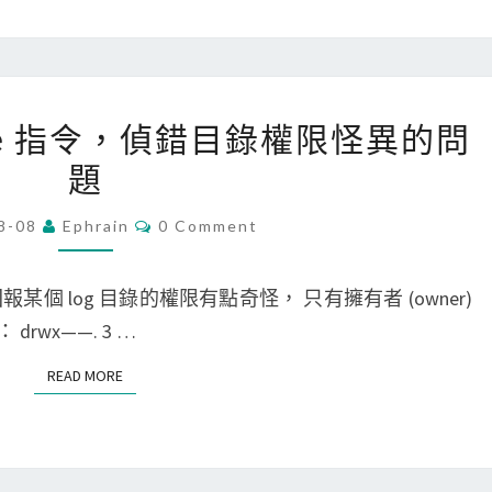
n
？
d
r
o
[
trace 指令，偵錯目錄權限怪異的問
i
L
d
題
i
9
n
C
8-08
Ephrain
0 Comment
.
O
u
M
0
x
M
E
個 log 目錄的權限有點奇怪， 只有擁有者 (owner)
以
]
N
T
wx——. 3 …
上
使
S
，
用
READ MORE
READ MORE
H
s
T
t
T
r