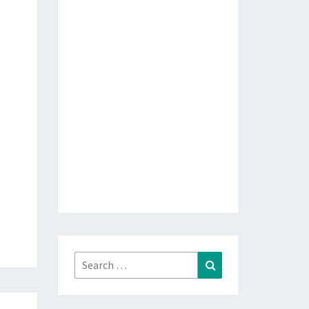
Search
Search
for: