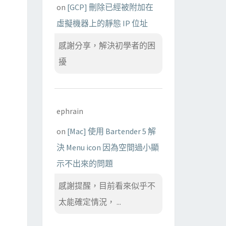
on
[GCP] 刪除已經被附加在
虛擬機器上的靜態 IP 位址
感謝分享，解決初學者的困
擾
ephrain
on
[Mac] 使用 Bartender 5 解
決 Menu icon 因為空間過小顯
示不出來的問題
感謝提醒，目前看來似乎不
太能確定情況， ...