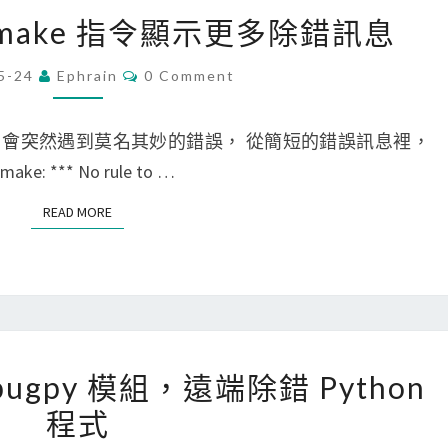
r
[
] 讓 make 指令顯示更多除錯訊息
i
M
除
a
C
5-24
Ephrain
0 Comment
O
錯
c
M
i
M
/
E
時， 會突然遇到莫名其妙的錯誤， 從簡短的錯誤訊息裡，
O
N
L
T
** No rule to …
S
S
i
模
READ MORE
READ MORE
n
擬
u
器
x
裡
]
的
讓
C
[
m
ebugpy 模組，遠端除錯 Python
o
V
a
程式
r
S
k