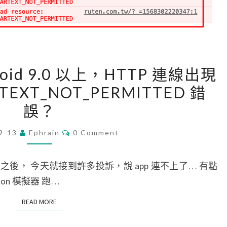
B
組
A
，
D
遠
_
端
[
A
除
droid 9.0 以上，HTTP 連線出現
C
C
錯
ARTEXT_NOT_PERMITTED 錯
o
C
P
誤？
r
E
y
d
S
t
C
9-13
Ephrain
0 Comment
o
S
O
h
M
v
錯
o
M
E
 之後， 今天就接到許多投訴，說 app 連不上了… 有點
a
誤
n
N
T
on 模擬器 跑…
]
後
程
S
在
當
式
READ MORE
READ MORE
A
機