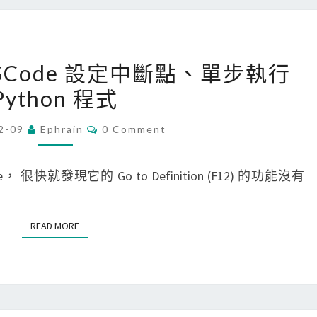
P
a
連
c
線
e
[
 VSCode 設定中斷點、單步執行
出
指
V
現
Python 程式
令
S
n
，
C
C
2-09
Ephrain
0 Comment
e
偵
O
o
M
t
錯
d
M
E
:
de， 很快就發現它的 Go to Definition (F12) 的功能沒有
目
e
N
:
T
錄
]
S
E
權
使
READ MORE
READ MORE
R
限
用
R
怪
V
_
異
S
C
的
C