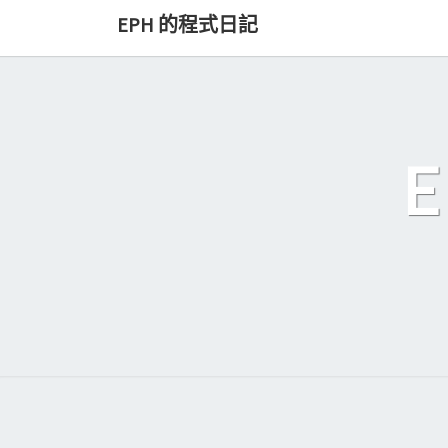
Skip
EPH 的程式日記
to
content