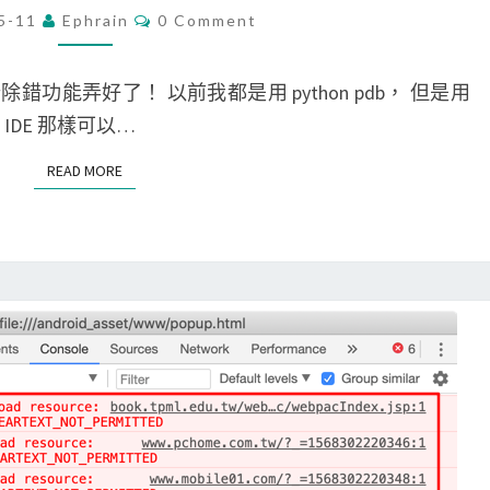
d
C
e
C
5-11
Ephrain
0 Comment
o
O
o
指
M
v
d
M
令
E
 遠端除錯功能弄好了！ 以前我都是用 python pdb， 但是用
a
e
N
顯
T
IDE 那樣可以…
a
]
S
示
p
使
READ MORE
READ MORE
更
p
用
多
時
d
除
，
e
錯
出
b
訊
現
u
息
E
g
X
p
C
y
_
模