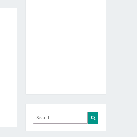
Search
Search
for: