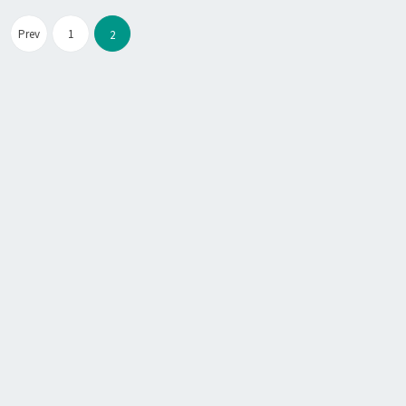
啟
W
文
Prev
1
2
o
章
r
分
d
頁
P
r
e
s
s
除
錯
功
能
，