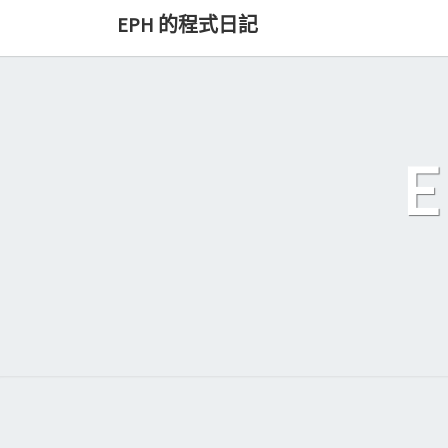
Skip
EPH 的程式日記
to
content