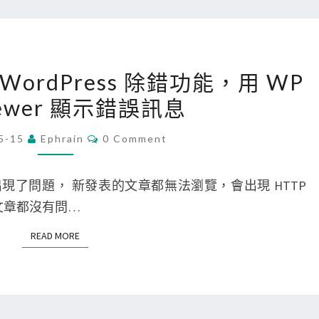
虛
擬
機
[
器
啟 WordPress 除錯功能，用 WP
W
突
Viewer 顯示錯誤訊息
o
然
r
S
C
5-15
Ephrain
0 Comment
O
d
S
M
P
M
H
E
突然出現了問題， 新發表的文章都無法瀏覽，會出現 HTTP
r
連
N
T
發表的文章都沒有問…
e
不
S
s
進
READ MORE
READ MORE
s
去
]
？
開