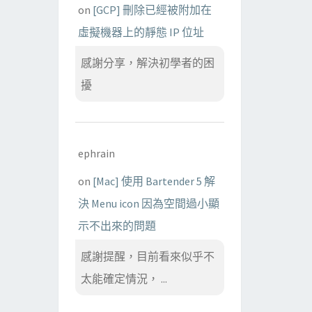
on
[GCP] 刪除已經被附加在
虛擬機器上的靜態 IP 位址
感謝分享，解決初學者的困
擾
ephrain
on
[Mac] 使用 Bartender 5 解
決 Menu icon 因為空間過小顯
示不出來的問題
感謝提醒，目前看來似乎不
太能確定情況， ...