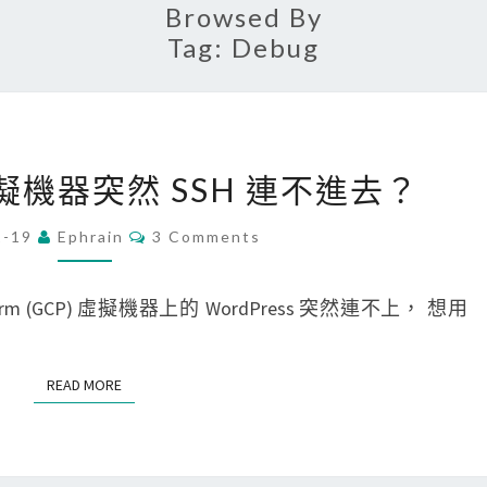
Browsed By
Tag:
Debug
[
x 虛擬機器突然 SSH 連不進去？
G
C
C
1-19
Ephrain
3 Comments
O
P
M
M
]
E
tform (GCP) 虛擬機器上的 WordPress 突然連不上， 想用
N
L
T
S
i
READ MORE
READ MORE
n
u
x