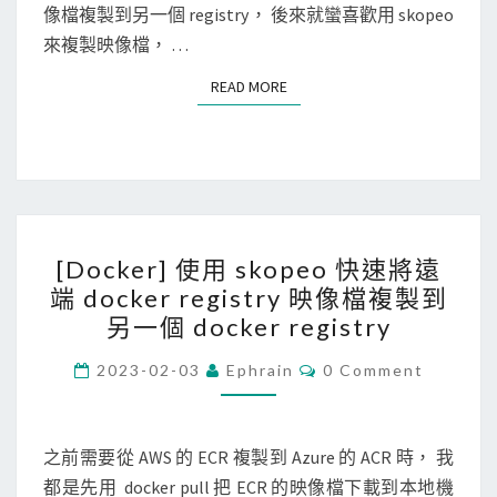
像檔複製到另一個 registry， 後來就蠻喜歡用 skopeo
用
S
r
映
來複製映像檔， …
s
e
像
k
g
READ MORE
READ MORE
檔
o
i
的
p
s
所
e
t
有
o
r
標
複
y
籤
[
製
時
[Docker] 使用 skopeo 快速將遠
D
映
，
端 docker registry 映像檔複製到
o
像
出
另一個 docker registry
c
檔
現
k
C
2023-02-03
Ephrain
0 Comment
時
f
O
e
M
出
a
M
r
現
E
i
N
之前需要從 AWS 的 ECR 複製到 Azure 的 ACR 時， 我
]
n
l
T
都是先用 docker pull 把 ECR 的映像檔下載到本地機
使
S
o