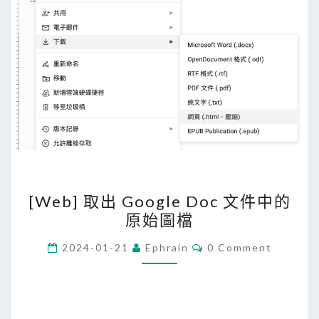
[
[Web] 取出 Google Doc 文件中的
W
原始圖檔
e
b
C
2024-01-21
Ephrain
0 Comment
O
]
M
M
取
E
出
N
T