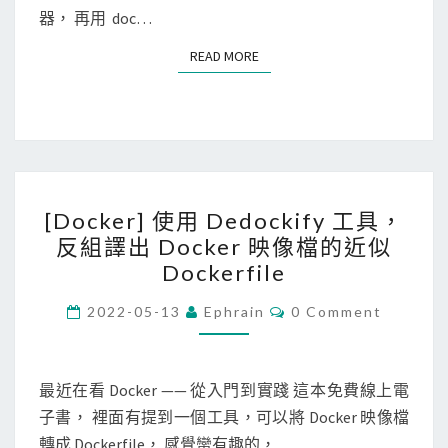
e
器， 再用 doc…
用
i
d
s
m
READ MORE
READ MORE
t
k
a
o
o
g
v
p
e
e
e
f
r
o
o
i
[
快
u
[Docker] 使用 Dedockify 工具，
f
D
速
n
反組譯出 Docker 映像檔的近似
y
o
將
d
Dockerfile
c
c
遠
i
e
k
C
2022-05-13
Ephrain
0 Comment
端
n
O
r
e
M
d
m
t
M
r
o
E
a
i
N
最近在看 Docker —— 從入門到實踐­ 這本免費線上電
]
c
n
T
f
子書， 裡面有提到一個工具，可以將 Docker 映像檔
使
S
k
i
i
轉成 Dockerfile， 感覺蠻有趣的，…
用