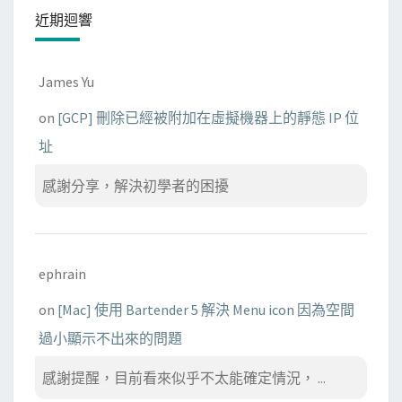
近期迴響
James Yu
on
[GCP] 刪除已經被附加在虛擬機器上的靜態 IP 位
址
感謝分享，解決初學者的困擾
ephrain
on
[Mac] 使用 Bartender 5 解決 Menu icon 因為空間
過小顯示不出來的問題
感謝提醒，目前看來似乎不太能確定情況， ...