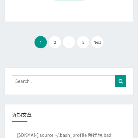
c
D
一
e
k
o
個
c
e
c
d
t
r
k
o
u
b
e
c
r
文
u
2
...
5
Next
1
r
k
e
章
i
映
e
a
分
l
像
r
m
頁
d
檔
r
d
現
的
e
Search
Search
6
在
近
g
for:
4
不
似
i
,
會
D
s
v
印
o
t
a
近期文章
出
c
r
r
中
k
y
i
間
[SDKMAN] source ~/.bash_profile 時出現 bad
e