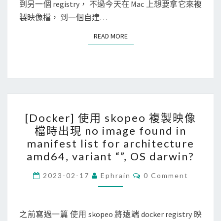
到另一個 registry， 不過今天在 Mac 上想要拿它來複
k
S
P
製映像檔， 到一個自建…
o
I
p
v
READ MORE
READ MORE
e
2
o
快
時
速
操
查
作
遠
[
自
端
[Docker] 使用 skopeo 複製映像
D
建
r
檔時出現 no image found in
o
的
e
manifest list for architecture
c
d
p
amd64, variant “”, OS darwin?
k
o
o
C
e
2023-02-17
Ephrain
0 Comment
c
裡
O
r
M
k
，
M
]
e
E
某
N
之前寫過一篇 使用 skopeo 將遠端 docker registry 映
使
r
個
T