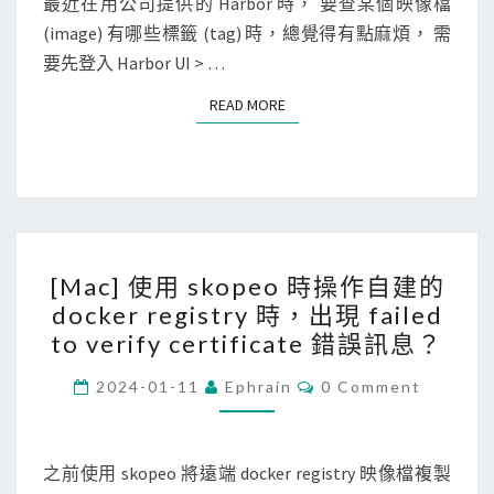
N
最近在用公司提供的 Harbor 時， 要查某個映像檔
]
T
(image) 有哪些標籤 (tag) 時，總覺得有點麻煩， 需
用
S
要先登入 Harbor UI > …
D
o
READ MORE
READ MORE
c
k
e
r
R
[
e
[Mac] 使用 skopeo 時操作自建的
M
g
docker registry 時，出現 failed
a
i
to verify certificate 錯誤訊息？
c
s
]
C
2024-01-11
Ephrain
0 Comment
t
O
使
M
r
M
用
y
E
N
之前使用 skopeo 將遠端 docker registry 映像檔複製
s
A
T