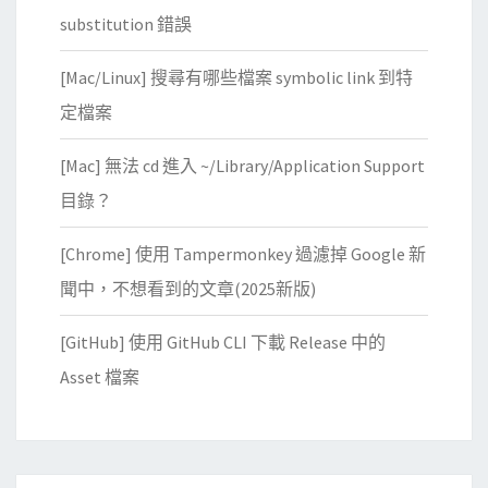
a
層
r
substitution 錯誤
n
映
f
t
像
[Mac/Linux] 搜尋有哪些檔案 symbolic link 到特
i
“
檔
l
定檔案
”
的
e
,
I
[Mac] 無法 cd 進入 ~/Library/Application Support
O
D
目錄？
S
了
d
？
[Chrome] 使用 Tampermonkey 過濾掉 Google 新
a
聞中，不想看到的文章(2025新版)
r
w
[GitHub] 使用 GitHub CLI 下載 Release 中的
i
Asset 檔案
n
?