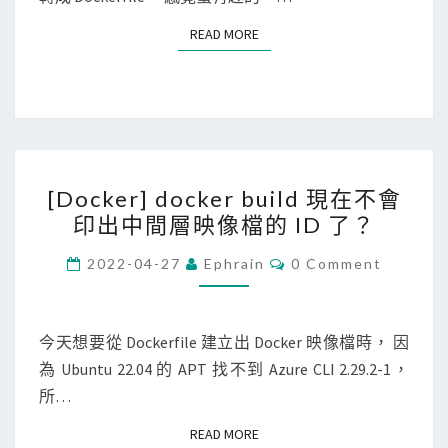
e
f
c
D
r
READ MORE
READ MORE
e
a
e
r
s
t
d
e
t
e
o
g
l
錯
c
i
i
誤
k
s
s
訊
[
i
t
[Docker] docker build 現在不會
t
息
D
f
r
印出中間層映像檔的 ID 了？
f
？
o
y
y
o
c
C
2022-04-27
Ephrain
0 Comment
工
映
O
r
k
具
M
像
a
M
e
，
E
檔
r
r
N
今天想要從 Dockerfile 建立出 Docker 映像檔時， 因
反
複
T
c
]
為 Ubuntu 22.04 的 APT 找不到 Azure CLI 2.29.2-1，
S
組
製
h
d
所…
譯
到
i
o
出
另
READ MORE
READ MORE
t