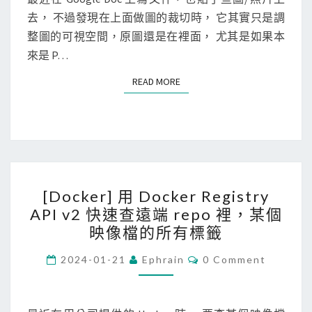
去， 不過發現在上面做圖的裁切時， 它其實只是調
整圖的可視空間，原圖還是在裡面， 尤其是如果本
來是 P…
READ MORE
READ MORE
[
[Docker] 用 Docker Registry
D
API v2 快速查遠端 repo 裡，某個
o
映像檔的所有標籤
c
k
C
2024-01-21
Ephrain
0 Comment
O
e
M
M
r
E