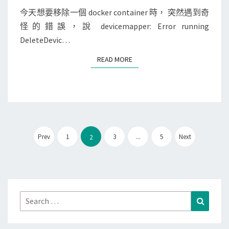
中
E
l
N
今天想要移除一個 docker container 時， 突然遇到奇
]
直
T
i
怪的錯誤，說 devicemapper: Error running
刪
S
接
d
DeleteDevic…
除
顯
的
容
示
READ MORE
READ MORE
錯
器
圖
誤
時
片
訊
，
息
出
現
文
E
Prev
1
3
...
5
Next
2
章
r
分
r
頁
o
r
Search
Search
r
for:
u