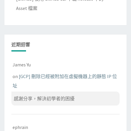
d
Asset 檔案
m
_
t
a
近期迴響
s
k
_
James Yu
r
on
[GCP] 刪除已經被附加在虛擬機器上的靜態 IP 位
u
n
址
f
感謝分享，解決初學者的困擾
a
i
l
e
ephrain