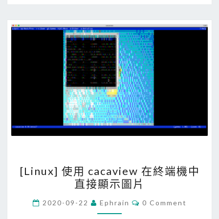
b
相
u
似
i
的
l
圖
d
片
建
立
映
象
檔
時
，
[
出
[Linux] 使用 cacaview 在終端機中
L
直接顯示圖片
現
i
R
n
C
2020-09-22
Ephrain
0 Comment
p
O
u
M