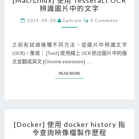
[Mac/Linux] 使用 Tesseract OCR
p
M
辨識圖片中的文字
，
a
快
c
C
2021-09-30
Ephrain
0 Comment
O
速
/
M
掃
M
L
E
瞄
i
N
之前有試過幾種不同方法，從圖片中辨識文字
T
一
n
(OCR)，像是： [Tool] 使用線上 OCR 抓出圖片中的俄
S
維
u
文並翻成英文 [Chrome extension] …
條
x
READ MORE
READ MORE
碼
]
使
用
T
e
[
s
[Docker] 使用 docker history 指
D
s
令查詢映像檔製作歷程
o
e