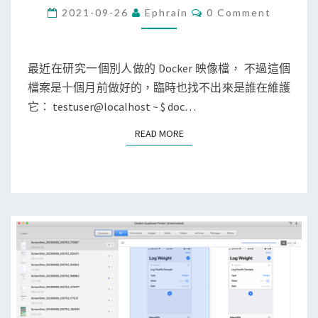
c
C
r
2021-09-26
Ephrain
0 Comment
O
k
a
M
M
e
c
E
r
N
最近在研究一個別人做的 Docker 映像檔， 不過這個
t
T
]
檔案是十個月前做好的，臨時也找不出來是誰在維護
O
S
使
它： testuser@localhost ~ $ doc…
C
用
R
READ MORE
READ MORE
d
辨
o
識
c
圖
k
片
e
中
r
的
h
文
i
字
s
t