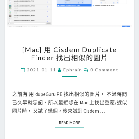
o
r
y
指
令
[
[Mac] 用 Cisdem Duplicate
查
M
Finder 找出相似的圖片
詢
a
映
c
C
2021-01-11
Ephrain
0 Comment
O
像
]
M
檔
M
用
E
製
C
N
之前有 用 dupeGuru PE 找出相似的圖片， 不過時間
T
作
i
已久早就忘記，所以最近想在 Mac 上找出重覆/近似
S
歷
s
圖片時， 又試了幾個，後來試到 Cisdem …
程
d
READ MORE
READ MORE
e
m