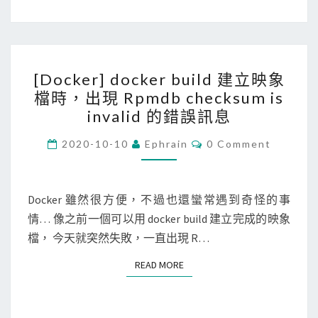
D
u
p
[
l
[Docker] docker build 建立映象
D
i
檔時，出現 Rpmdb checksum is
o
c
invalid 的錯誤訊息
c
a
k
C
2020-10-10
Ephrain
0 Comment
t
O
e
e
M
M
r
F
E
N
Docker 雖然很方便，不過也還蠻常遇到奇怪的事
]
i
T
情… 像之前一個可以用 docker build 建立完成的映象
d
S
n
檔， 今天就突然失敗，一直出現 R…
o
d
c
e
READ MORE
READ MORE
k
r
e
找
r
出