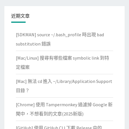
n
n
近期文章
i
n
g
[SDKMAN] source ~/.bash_profile 時出現 bad
D
substitution 錯誤
e
l
[Mac/Linux] 搜尋有哪些檔案 symbolic link 到特
e
定檔案
t
e
[Mac] 無法 cd 進入 ~/Library/Application Support
D
目錄？
e
v
[Chrome] 使用 Tampermonkey 過濾掉 Google 新
i
聞中，不想看到的文章(2025新版)
c
e
[GitHub] 使用 GitHub CLI 下載 Release 中的