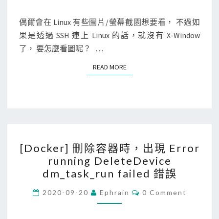
m
M
x
E
d
]
N
偶爾會在 Linux 有些圖片/螢幕截園想要看， 不過如
b
T
使
果是透過 SSH 連上 Linux 的話，就沒有 X-Window
S
c
用
了， 要怎麼看圖呢？ …
h
c
READ MORE
READ MORE
e
a
c
c
k
a
s
v
u
i
m
[
e
[Docker] 刪除容器時，出現 Error
i
D
w
running DeleteDevice
s
o
在
dm_task_run failed 錯誤
i
c
終
n
k
C
2020-09-20
Ephrain
0 Comment
端
O
v
e
機
M
a
M
r