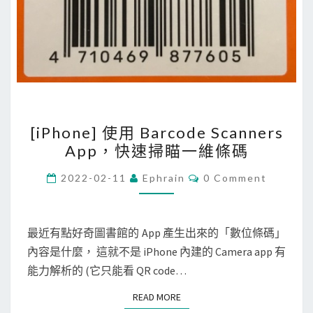
[
[iPhone] 使用 Barcode Scanners
i
App，快速掃瞄一維條碼
P
h
C
2022-02-11
Ephrain
0 Comment
O
o
M
M
n
E
e
N
最近有點好奇圖書館的 App 產生出來的「數位條碼」
T
]
內容是什麼， 這就不是 iPhone 內建的 Camera app 有
S
使
能力解析的 (它只能看 QR code…
用
READ MORE
READ MORE
B