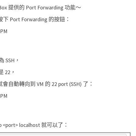
o
 提供的 Port Forwarding 功能～
r
，按下 Port Forwarding 的按鈕：
t
f
o
r
w
 SSH，
a
 是 22，
r
自動轉向到 VM 的 22 port (SSH) 了：
d
i
n
g
連
<port> localhost 就可以了：
上