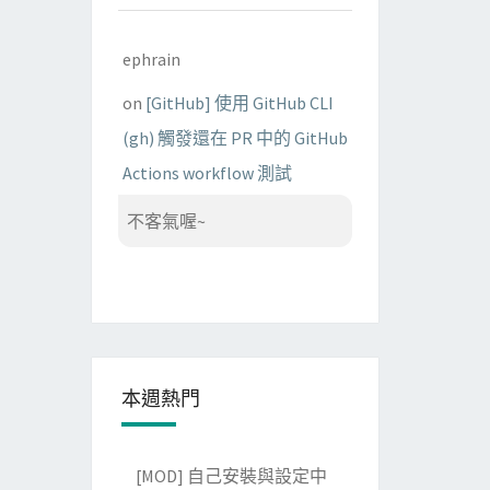
ephrain
on
[GitHub] 使用 GitHub CLI
(gh) 觸發還在 PR 中的 GitHub
Actions workflow 測試
不客氣喔~
本週熱門
[MOD] 自己安裝與設定中