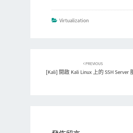
Virtualization
Post
PREVIOUS
navigation
[Kali] 開啟 Kali Linux 上的 SSH Server