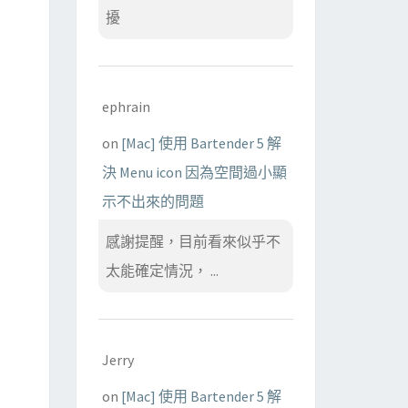
擾
ephrain
on
[Mac] 使用 Bartender 5 解
決 Menu icon 因為空間過小顯
示不出來的問題
感謝提醒，目前看來似乎不
太能確定情況， ...
Jerry
on
[Mac] 使用 Bartender 5 解