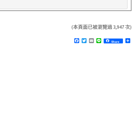
N
A
T
(本頁面已被瀏覽過 3,947 次)
模
F
T
E
L
分
式
Share
a
w
m
i
享
c
i
a
n
下
e
t
i
e
的
b
t
l
o
e
V
o
r
k
M