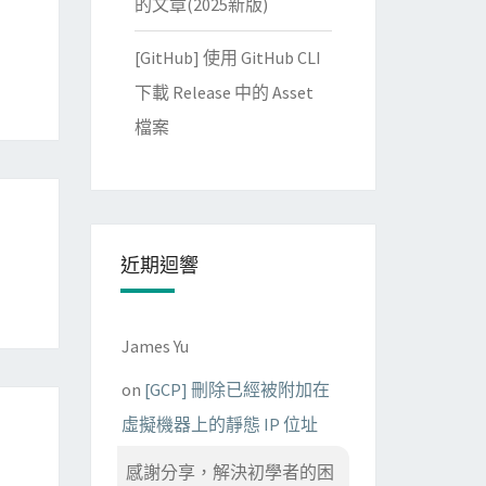
的文章(2025新版)
[GitHub] 使用 GitHub CLI
下載 Release 中的 Asset
檔案
r
近期迴響
James Yu
on
[GCP] 刪除已經被附加在
虛擬機器上的靜態 IP 位址
感謝分享，解決初學者的困