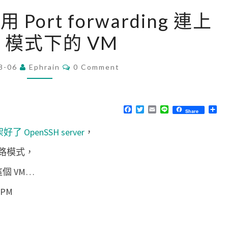
[
使用 Port forwarding 連上
V
T 模式下的 VM
i
r
C
8-06
Ephrain
t
0 Comment
O
M
u
M
a
E
N
F
T
E
L
分
Share
l
T
a
w
m
i
享
S
c
i
a
n
B
 架好了 OpenSSH server
，
e
t
i
e
b
t
l
o
o
e
網路模式，
o
r
x
k
個 VM…
]
使
用
P