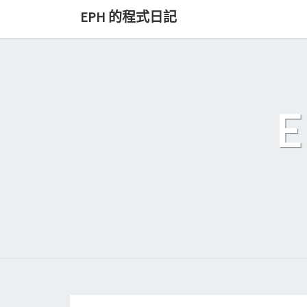
Skip
EPH 的程式日記
to
content