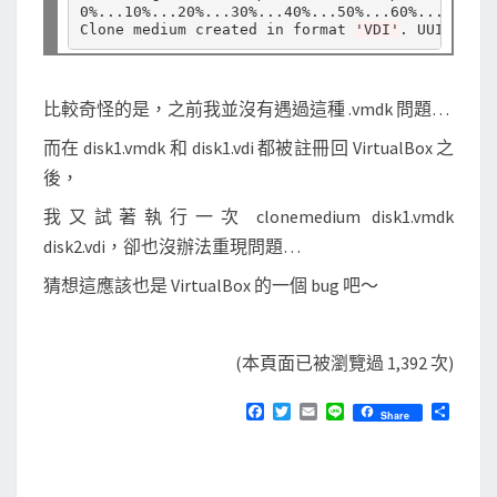
0%...10%...20%...30%...40%...50%...60%...70%...
Clone medium created in format 
'VDI'
比較奇怪的是，之前我並沒有遇過這種 .vmdk 問題…
而在 disk1.vmdk 和 disk1.vdi 都被註冊回 VirtualBox 之
後，
我又試著執行一次 clonemedium disk1.vmdk
disk2.vdi，卻也沒辦法重現問題…
猜想這應該也是 VirtualBox 的一個 bug 吧～
(本頁面已被瀏覽過 1,392 次)
F
T
E
L
分
Share
a
w
m
i
享
c
i
a
n
e
t
i
e
b
t
l