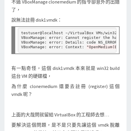
不過 VBoxManage clonemedium 的指令卻意外的出錯
時
了，
遇
到
說無法註冊 disk1.vmdk：
h
a
testuser@localhost ~/VirtualBox VMs/win32 build
VBoxManage: error: Cannot register the hard dis
r
VBoxManage: error: Details: code NS_ERROR_INVAL
VBoxManage: error: Context: 
"OpenMedium(Bstr(ps
d
d
i
有一點奇怪，這個 disk1.vmdk 本來就是 win32 build
s
這台 VM 的硬碟檔，
k
為什麼 clonemedium 還要去註冊 (register) 這個
a
vmdk 呢？
l
r
e
上面的大哉問就留給 VirtualBox 的工程師去想…
a
要解決這個問題，是不是只要先讓這個 vmdk 脫離
d