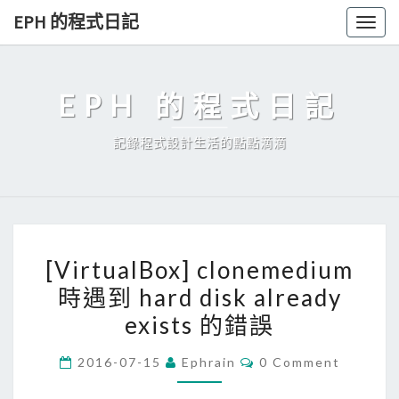
Skip
EPH 的程式日記
Togg
to
navig
content
EPH 的程式日記
記錄程式設計生活的點點滴滴
[
[VirtualBox] clonemedium
V
時遇到 hard disk already
i
exists 的錯誤
r
t
C
2016-07-15
Ephrain
0 Comment
u
O
M
a