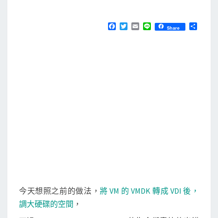
M
E
l
N
B
T
F
T
E
L
分
Share
S
a
w
m
i
享
o
c
i
a
n
e
t
i
e
x
b
t
l
]
o
e
o
r
c
k
l
o
n
e
m
e
d
i
今天想照之前的做法，
將 VM 的 VMDK 轉成 VDI 後，
u
調大硬碟的空間
，
m