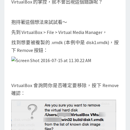
VirtualBox 的掌控，就不會出現這個錯誤呢？
y
e
x
抱持著這個想法來試試看～
i
先到 VirtualBox > File > Virtual Media Manager，
s
找到想要被複製的 .vmdk (本例中是 disk1.vmdk)，按
t
下 Remove 按鈕：
s
的
錯
誤
VirtualBox 會詢問你是否確定要移除，按下 Remove
確認：