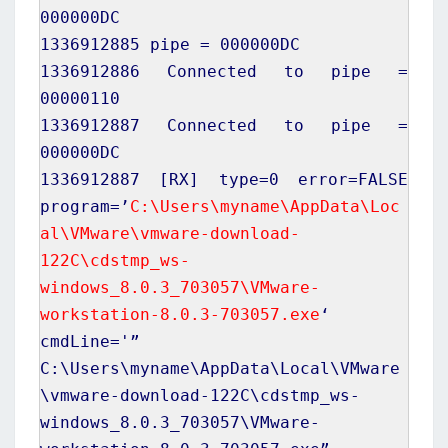
000000DC
1336912885
pipe = 000000DC
1336912886
Connected to pipe =
00000110
1336912887
Connected to pipe =
000000DC
1336912887
[
RX
]
type=
0
error=FALSE
program=’
C:\Users\myname\AppData\Loc
al\VMware\vmware-download-
122C\cdstmp_ws-
windows_8.0.3_703057\VMware-
workstation-8.0.3-703057.exe
‘
cmdLine='”
C:\Users\
myname
\AppData\Local\VMware
\vmware-download-122C\cdstmp_ws-
windows_8.0.3_703057\VMware-