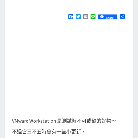
M
E
]
N
升
T
F
T
E
L
分
Share
S
a
w
m
i
享
級
c
i
a
n
e
t
i
e
V
b
t
l
M
o
e
o
r
w
k
a
r
e
W
o
r
k
s
VMware Workstation 是測試時不可或缺的好物～
t
不過它三不五時會有一些小更新，
a