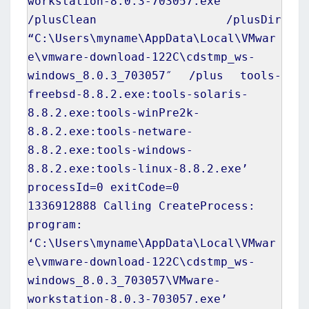
workstation-8.0.3-
703057
.exe”
/plusClean /plusDir
“C:\Users\
myname
\AppData\Local\VMwar
e\vmware-download-122C\cdstmp_ws-
windows_8.0.3_703057″ /plus tools-
freebsd-8.8.2.exe:tools-solaris-
8.8.2.exe:tools-winPre2k-
8.8.2.exe:tools-netware-
8.8.2.exe:tools-windows-
8.8.2.exe:tools-linux-8.8.2.exe’
processId=
0
exitCode=
0
1336912888
Calling CreateProcess:
program:
‘C:\Users\
myname
\AppData\Local\VMwar
e\vmware-download-122C\cdstmp_ws-
windows_8.0.3_703057\VMware-
workstation-8.0.3-
703057
.exe’