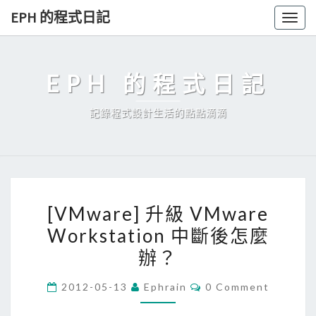
Skip
EPH 的程式日記
Togg
to
navig
content
EPH 的程式日記
記錄程式設計生活的點點滴滴
[
[VMware] 升級 VMware
V
Workstation 中斷後怎麼
M
辦？
w
a
C
2012-05-13
Ephrain
0 Comment
r
O
M
e