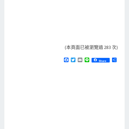
(本頁面已被瀏覽過 283 次)
F
T
E
L
分
Share
a
w
m
i
享
c
i
a
n
e
t
i
e
b
t
l
o
e
o
r
k