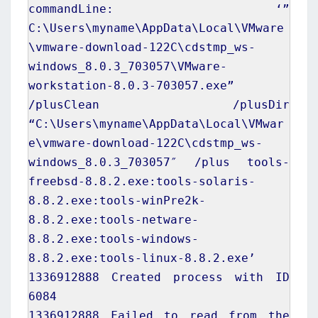
commandLine: ‘”
C:\Users\
myname
\AppData\Local\VMware
\vmware-download-122C\cdstmp_ws-
windows_8.0.3_703057\VMware-
workstation-8.0.3-
703057
.exe”
/plusClean /plusDir
“C:\Users\
myname
\AppData\Local\VMwar
e\vmware-download-122C\cdstmp_ws-
windows_8.0.3_703057″ /plus tools-
freebsd-8.8.2.exe:tools-solaris-
8.8.2.exe:tools-winPre2k-
8.8.2.exe:tools-netware-
8.8.2.exe:tools-windows-
8.8.2.exe:tools-linux-8.8.2.exe’
1336912888
Created process with ID
6084
1336912888
Failed to read from the