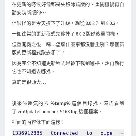
t
在更新的時候好像都是先移除舊版的、重開機後再自
i
動安裝新版的～
o
但很怪的是今天按下了升級，想從 8.0.2 升到 8.0.3，
n
一如往常的更新程式先移掉了 8.0.2 版然後重開機，
中
斷
但重開機之後，嗯…怎麼什麼事都沒發生咧？那個新
後
版的更新程式跑去哪了？=_=
怎
因為完全不知道更新程式是被下載到哪邊，想再執行
麼
它也不知道去哪找，
辦
真的是很頭大…
？
後來碰運氣的去
%temp%
這個目錄找，湊巧看到
了 vmUpdateLauncher-5168.log 這個檔案，
裡面的內容像下面這樣：
1336912885
Connected to pipe =