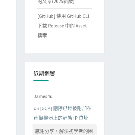
的文章(2025新版)
[GitHub] 使用 GitHub CLI
下載 Release 中的 Asset
檔案
近期迴響
James Yu
on
[GCP] 刪除已經被附加在
虛擬機器上的靜態 IP 位址
感謝分享，解決初學者的困