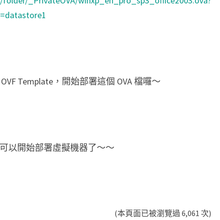
68/folder/_PrivateOVA/winxp_en_pro_sp3_office2003.ova?
=datastore1
ploy OVF Template，開始部署這個 OVA 檔囉～
邊，就可以開始部署虛擬機器了～～
(本頁面已被瀏覽過 6,061 次)