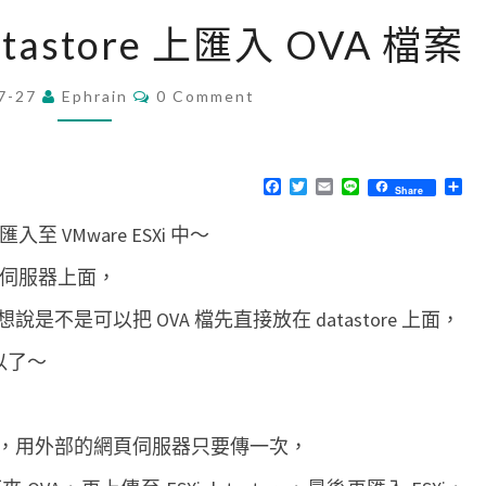
[
atastore 上匯入 OVA 檔案
V
M
C
7-27
Ephrain
0 Comment
O
w
M
a
M
E
r
N
F
T
E
L
分
Share
T
a
w
m
i
享
e
S
c
i
a
n
 VMware ESXi 中～
e
t
i
e
]
b
t
l
o
e
從
頁伺服器上面，
o
r
d
k
不是可以把 OVA 檔先直接放在 datastore 上面，
a
可以了～
t
a
s
，用外部的網頁伺服器只要傳一次，
t