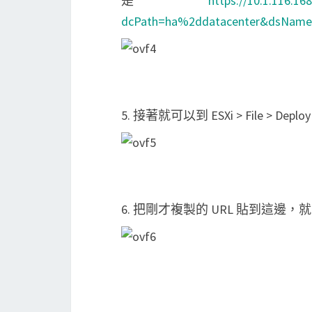
是
https://10.1.116.1
dcPath=ha%2ddatacenter&dsName
5. 接著就可以到 ESXi > File > De
6. 把剛才複製的 URL 貼到這