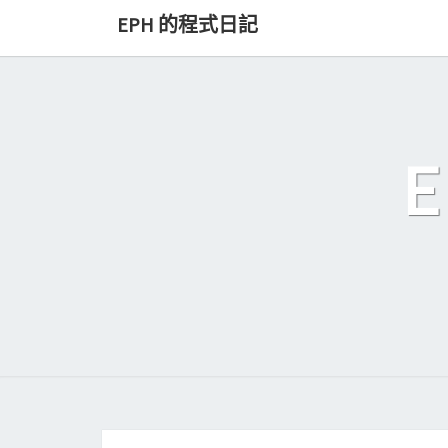
Skip
EPH 的程式日記
to
content