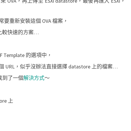
，再上傳至 ESXi datastore，最後再匯入 ESXi，
o
r
要重新安裝這個 OVA 檔案，
e
上
還是比較快速的方案…
匯
入
VF Template 的選項中，
O
V
RL，似乎沒辦法直接選擇 datastore 上的檔案…
A
 上找到了一個
解決方式
～
檔
案
ore 上