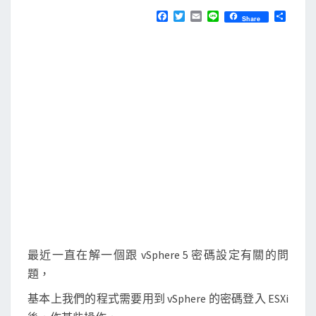
N
T
]
F
T
E
L
分
Share
S
a
w
m
i
享
詭
c
i
a
n
e
t
i
e
異
b
t
l
的
o
e
o
r
v
k
S
p
h
e
r
e
5
的
最近一直在解一個跟 vSphere 5 密碼設定有關的問
密
題，
碼
基本上我們的程式需要用到 vSphere 的密碼登入 ESXi
長