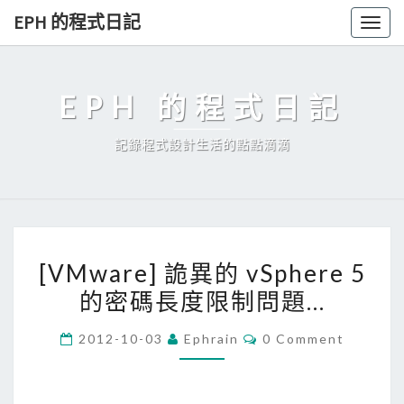
Skip
EPH 的程式日記
Togg
to
navig
content
EPH 的程式日記
記錄程式設計生活的點點滴滴
[
[VMware] 詭異的 vSphere 5
V
的密碼長度限制問題…
M
w
C
2012-10-03
Ephrain
0 Comment
a
O
M
r
M
E
e