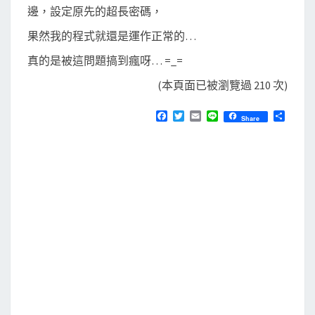
邊，設定原先的超長密碼，
果然我的程式就還是運作正常的…
真的是被這問題搞到瘋呀… =_=
(本頁面已被瀏覽過 210 次)
F
T
E
L
分
Share
a
w
m
i
享
c
i
a
n
e
t
i
e
b
t
l
o
e
o
r
k