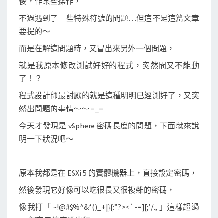
後，作某些操作，
度
限
不過遇到了一些特殊符號的問題…但這不是這篇文章
制
要提的～
問
而是在解這問題時，又冒出來另外一個問題，
題
就是我原本修改測試好好的程式，突然間又不能動
…
了！？
程式設計師最討厭的就是這種明明已經測好了，又突
然出問題的事情～～ =_=
今天才發現是 vSphere 密碼長度的問題，下面就來說
明一下狀況吧～
原本我都是在 ESXi 5 的實體機器上，直接設定密碼，
然後發現它好像可以吃很長又很複雜的密碼，
像我打「 ~!@#$%^&*()_+|}{:”?><`-=][;’/., 」這樣超過