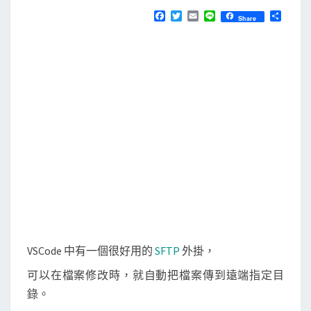
N
T
]
F
T
E
L
分
Share
S
a
w
m
i
享
使
c
i
a
n
e
t
i
e
用
b
t
l
D
o
e
o
r
r
k
o
p
b
o
x
保
留
S
VSCode 中有一個很好用的
SFTP
外掛，
F
可以在檔案修改時，就自動把檔案傳到遠端指定目
T
錄。
P