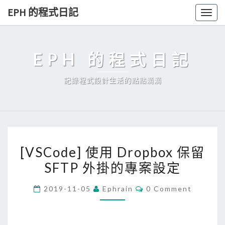
Skip
EPH 的程式日記
Togg
to
navig
content
EPH 的程式日記
記錄程式設計生活的點點滴滴
[
[VSCode] 使用 Dropbox 保留
V
SFTP 外掛的專案設定
S
C
C
2019-11-05
Ephrain
0 Comment
o
O
M
d
M
E
e