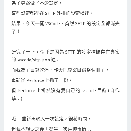
外
為了專案做了不少設定，
掛
這些設定都存在 SFTP 外掛的設定檔裡，
的
結果，今天一開 VSCode，竟然 SFTP 的設定全都消失
專
了！！
案
設
定
研究了一下，似乎是因為 SFTP 的設定檔被存在專案
的 .vscode/sftp.json 裡，
而我為了目錄乾淨，昨天把專案目錄整個刪了，
重新從 Perforce 上抓了一份，
但 Perforce 上當然沒有我自己的 .vscode 目錄 (自作
孽…)
呃… 重新再輸入一次設定，很花時間，
但我不想要之後再發生一次這種事情…