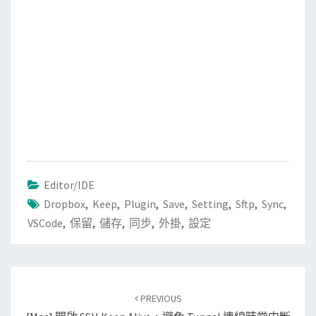
Editor/IDE
Dropbox
,
Keep
,
Plugin
,
Save
,
Setting
,
Sftp
,
Sync
,
VSCode
,
保留
,
儲存
,
同步
,
外掛
,
設定
Post
PREVIOUS
navigation