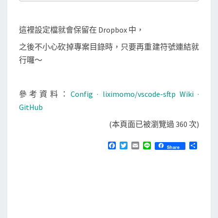
這裡設定檔就會保留在 Dropbox 中，
之後不小心砍掉專案目錄時，只要再重建符號連結就
行囉～
參考資料：
Config · liximomo/vscode-sftp Wiki ·
GitHub
(本頁面已被瀏覽過 360 次)
F
T
E
L
分
Share
a
w
m
i
享
c
i
a
n
e
t
i
e
b
t
l
o
e
o
r
k