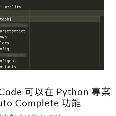
[
SCode 可以在 Python 專案
V
to Complete 功能
S
C
C
1-03
Ephrain
o
0 Comment