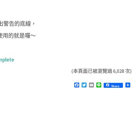
會標出警告的底線，
可以使用的就是囉～
mplete
(本頁面已被瀏覽過 6,028 次)
F
T
E
L
分
Share
a
w
m
i
享
c
i
a
n
e
t
i
e
b
t
l
o
e
o
r
k