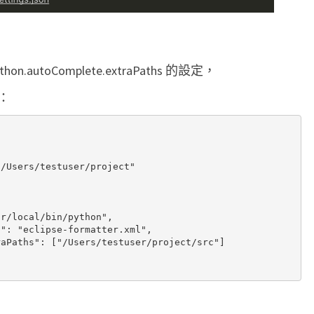
o
m
p
l
utoComplete.extraPaths 的設定，
e
：
t
e
功
能
r/local/bin/python",

": "eclipse-formatter.xml",

aPaths": ["/Users/testuser/project/src"]
