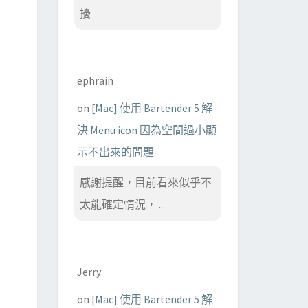
擾
ephrain
on
[Mac] 使用 Bartender 5 解
決 Menu icon 因為空間過小顯
示不出來的問題
感謝提醒，目前看來似乎不
太能確定情況， ...
Jerry
on
[Mac] 使用 Bartender 5 解