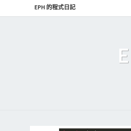
Skip
EPH 的程式日記
to
content