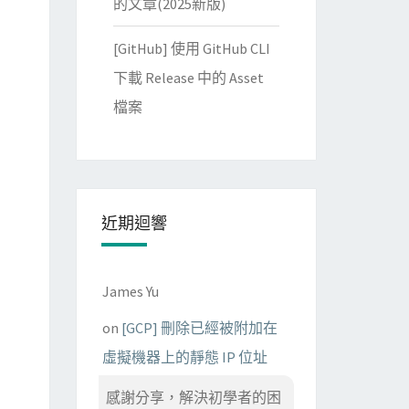
的文章(2025新版)
[GitHub] 使用 GitHub CLI
下載 Release 中的 Asset
檔案
近期迴響
James Yu
on
[GCP] 刪除已經被附加在
虛擬機器上的靜態 IP 位址
感謝分享，解決初學者的困