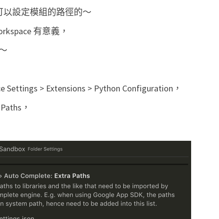
y
外掛是可以設定模組的路徑的～
t
h
space 有意義，
o
g～
n
專
e Settings > Extensions > Python Configuration，
案
裡
a Paths，
使
用
A
u
t
o
C