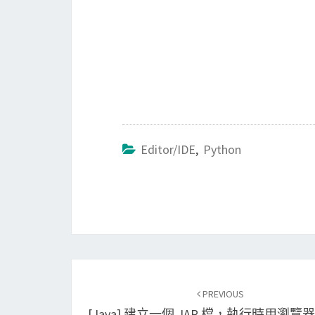
Editor/IDE
,
Python
Post
PREVIOUS
navigation
[Java] 建立一個 JAR 檔，執行時用瀏