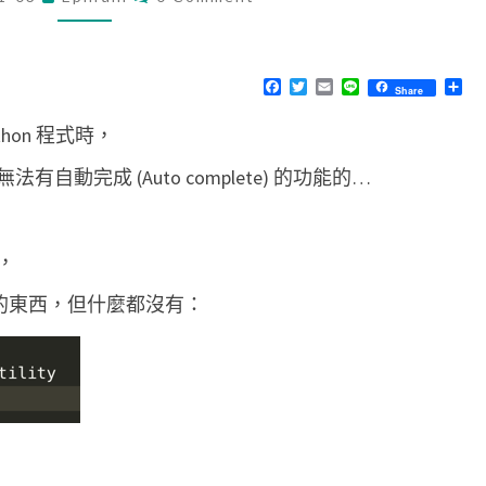
O
M
d
M
e
E
N
F
T
E
L
分
Share
]
T
a
w
m
i
享
S
c
i
a
n
讓
thon 程式時，
e
t
i
e
b
t
l
V
o
e
動完成 (Auto complete) 的功能的…
o
r
S
k
C
o
，
d
選的東西，但什麼都沒有：
e
可
以
在
P