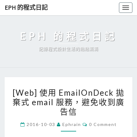
Skip
EPH 的程式日記
Togg
to
navig
content
EPH 的程式日記
記錄程式設計生活的點點滴滴
[
[Web] 使用 EmailOnDeck 拋
W
棄式 email 服務，避免收到廣
e
告信
b
]
C
2016-10-03
Ephrain
0 Comment
使
O
M
用