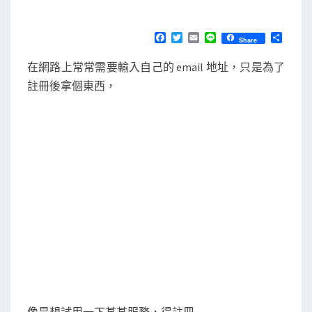
M
E
E
N
m
T
F
T
E
L
分
Share
S
a
w
m
i
享
a
c
i
a
n
在網路上常常需要輸入自己的 email 地址，只是為了
e
t
i
e
i
b
t
l
註冊後拿個東西，
l
o
e
o
r
O
k
n
D
e
c
k
拋
棄
式
e
m