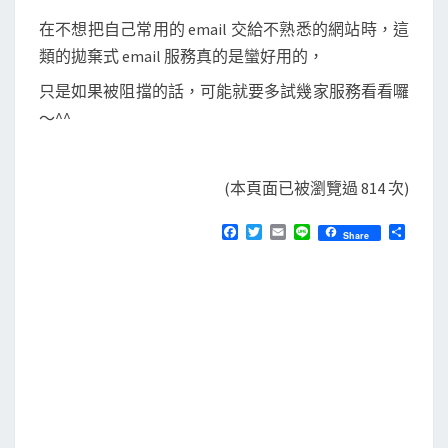
在不想把自己常用的 email 交給不熟悉的網站時，這
類的拋棄式 email 服務真的是蠻好用的，
只是如果被阻擋的話，可能就要多試幾家服務看看囉
～^^
(本頁面已被瀏覽過 814 次)
F
T
E
L
分
Share
a
w
m
i
享
c
i
a
n
e
t
i
e
b
t
l
o
e
o
r
k