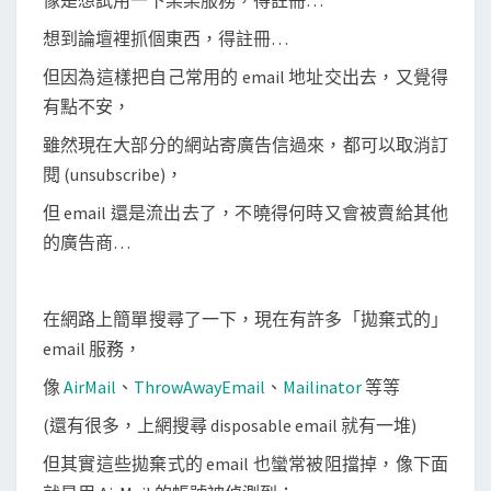
像是想試用一下某某服務，得註冊…
a
i
想到論壇裡抓個東西，得註冊…
l
但因為這樣把自己常用的 email 地址交出去，又覺得
服
有點不安，
務
雖然現在大部分的網站寄廣告信過來，都可以取消訂
，
閱 (unsubscribe)，
避
但 email 還是流出去了，不曉得何時又會被賣給其他
免
的廣告商…
收
到
廣
在網路上簡單搜尋了一下，現在有許多「拋棄式的」
告
email 服務，
信
像
AirMail
、
ThrowAwayEmail
、
Mailinator
等等
(還有很多，上網搜尋 disposable email 就有一堆)
但其實這些拋棄式的 email 也蠻常被阻擋掉，像下面