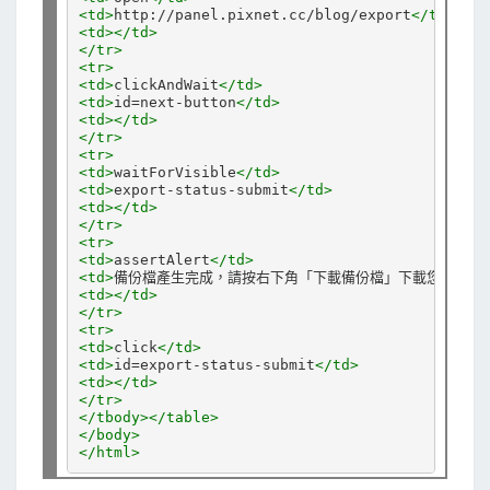
<td>
http://panel.pixnet.cc/blog/export
</td>
<td></td>
</tr>
<tr>
<td>
clickAndWait
</td>
<td>
id=next-button
</td>
<td></td>
</tr>
<tr>
<td>
waitForVisible
</td>
<td>
export-status-submit
</td>
<td></td>
</tr>
<tr>
<td>
assertAlert
</td>
<td>
備份檔產生完成，請按右下角「下載備份檔」下載您的備份
<td></td>
</tr>
<tr>
<td>
click
</td>
<td>
id=export-status-submit
</td>
<td></td>
</tr>
</tbody></table>
</body>
</html>