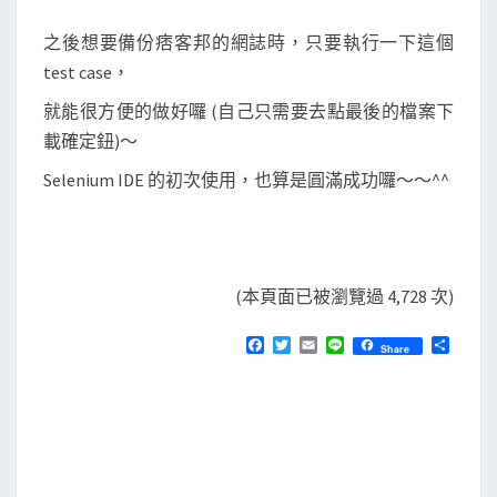
之後想要備份痞客邦的網誌時，只要執行一下這個
test case，
就能很方便的做好囉 (自己只需要去點最後的檔案下
載確定鈕)～
Selenium IDE 的初次使用，也算是圓滿成功囉～～^^
(本頁面已被瀏覽過 4,728 次)
F
T
E
L
分
Share
a
w
m
i
享
c
i
a
n
e
t
i
e
b
t
l
o
e
o
r
k