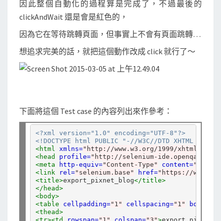
因此整個自動化的過程算是完成了，不過最後的
clickAndWait 還是會是紅色的，
因為它在等待跳轉頁面，但事實上不會有頁面跳轉…
想追求完美的話，就把這個動作改成 click 就行了～
下面將這個 Test case 的內容列出來作參考：
<?xml version="1.0" encoding="UTF-8"?>
<!DOCTYPE html PUBLIC "-//W3C//DTD XHTML 1.0 St
<html
xmlns=
"http://www.w3.org/1999/xhtml"
xml:
<head
profile=
"http://selenium-ide.openqa.org/p
<meta
http-equiv=
"Content-Type"
content=
"text/h
<link
rel=
"selenium.base"
href=
"https://www.pix
<title>
export_pixnet_blog
</title>
</head>
<body>
<table
cellpadding=
"1"
cellspacing=
"1"
border=
"
<thead>
<tr><td
rowspan=
"1"
colspan=
"3"
>
export_pixnet_b