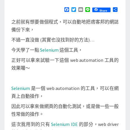
用
N
T
S
F
T
E
L
分
Share
S
a
w
m
i
享
e
c
i
a
n
之前就有想要做個程式，可以自動地把痞客邦的網誌
e
t
i
e
l
b
t
l
備份下來，
e
o
e
o
r
不過一直沒做 (其實也沒找到好的方法)…
n
k
i
今天學了一點
Selenium
這個工具，
u
正好可以拿來試驗一下這個 web automation 工具的
m
效果囉～
I
D
E
Selenium
是一個 web automation 的工具，可以在網
來
頁上自動操作，
做
因此可以拿來做網頁的自動化測試，或是做一些一般
簡
性常做的操作。
單
這次我用到的只有
Selenium IDE
的部分，web driver
的