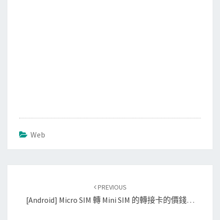
Web
Post
PREVIOUS
navigation
[Android] Micro SIM 轉 Mini SIM 的轉接卡的價錢…