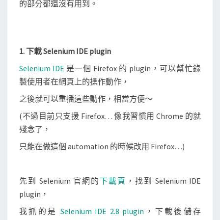
的部分都還沒有用到。
w
e
b
a
1. 下載 Selenium IDE plugin
u
Selenium IDE
是一個 Firefox 的 plugin，可以幫忙錄
t
製使用者在網頁上的操作動作，
o
之後就可以重播這些動作，相當方便～
m
a
(不過目前只支援 Firefox… 像我習慣用 Chrome 的就
t
殘念了，
i
只能在做這個 automation 的時候改用 Firefox…)
o
n
先到 Selenium 官網的
下載頁
，找到 Selenium IDE
plugin，
我抓的是
Selenium IDE 2.8 plugin
，下載後儲存