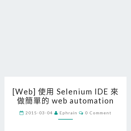
[
[Web] 使用 Selenium IDE 來
W
做簡單的 web automation
e
b
C
2015-03-04
Ephrain
0 Comment
]
O
M
使
M
E