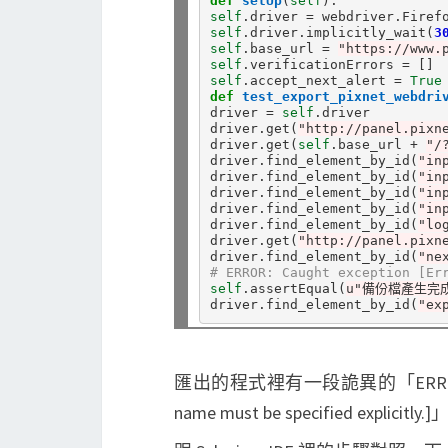
def
setUp
(
self
self
.
driver 
=
 webdriver
.
self
.
driver
.
implicitly_wait(
3
self
.
base_url 
=
"https://www.
self
.
verificationErrors 
=
self
.
accept_next_alert 
=
True
def
test_export_pixnet_webdri
driver 
=
self
.
driver

driver
.
get(
"http://panel.pixn
driver
.
get(
self
.
base_url 
+
"/
driver
.
find_element_by_id(
"in
driver
.
find_element_by_id(
"in
driver
.
find_element_by_id(
"in
driver
.
find_element_by_id(
"in
driver
.
find_element_by_id(
"lo
driver
.
get(
"http://panel.pixn
driver
.
find_element_by_id(
"ne
# ERROR: Caught exception [Er
self
.
assertEqual(
u"備份檔產生完
driver
.
find_element_by_id(
"ex
匯出的程式裡有一段詭異的「ERROR: Caught e
name must be specified explicitly.]