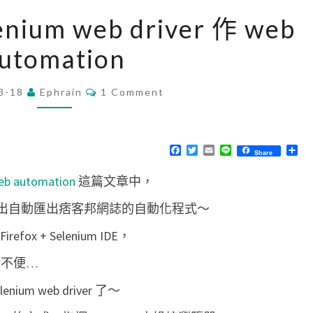
[
nium web driver 作 web
W
utomation
e
b
C
3-18
Ephrain
]
1 Comment
O
M
使
M
用
E
N
F
T
E
L
分
Share
S
T
a
w
m
i
享
S
c
i
a
n
e
 automation
這篇文章中，
e
t
i
e
b
t
l
l
o
e
E 來做出自動匯出痞客邦網誌的自動化程式～
o
r
e
k
 + Selenium IDE，
n
i
有點不便…
u
m web driver 了～
m