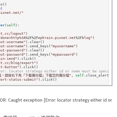
0
pixnet.net/"
ver
(
self
):

et.cc/logout"
)

?done=http%3A
%2F%2F
ephrain.pixnet.net
%2F
blog"
)

put-username"
)
.
clear()

put-username"
)
.
send_keys(
"myusername"
)

put-password"
)
.
clear()

put-password"
)
.
send_keys(
"mypassword"
)

gin-send"
)
.
click()

et.cc/blog/export"
)

xt-button"
)
.
ror: locator strategy either id or name must be specifie
成，請按右下角「下載備份檔」下載您的備份檔"
, 
self
.
close_alert_and
port-status-submit"
)
.
xception [Error: locator strategy either id or
」