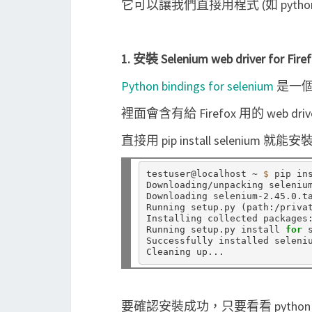
它可以讓我們直接用程式 (如 pytho
1. 安裝 Selenium web driver for Fire
Python bindings for selenium
是一個讓
裡面會含有給 Firefox 用的 web driv
直接用 pip install selenium 就
testuser@localhost ~ 
$ 
pip ins
Downloading/unpacking selenium
Downloading selenium-2.45.0.t
Running setup.py 
(
path:/priva
Installing collected packages:
Running setup.py install 
for 
Successfully installed seleniu
要確認安裝成功，只要看看 python 能不能