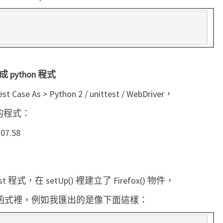
t
o
m
a
t
匯出成 python 程式
i
st Case As > Python 2 / unittest / WebDriver，
o
n 的程式：
n
t 程式，在 setUp() 裡建立了 Firefox() 物件，
) 那個函式裡，例如我匯出的是像下面這樣：