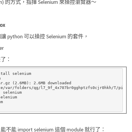
n) 的方式，指揮 Selenium 來操控瀏覽器～
w
e
b
fox
d
 python 可以操控 Selenium 的套件，
r
er
i
v
能安裝了：
e
tall selenium

r


ar.gz 
(
2.6MB
)
: 2.6MB downloaded

作
te/var/folders/qg/l7_9f_4x707br0gghptzfs0cjr0hkh/T/pip_b
w
 selenium

selenium

e
m

b
a
u
 import selenium 這個 module 就行了：