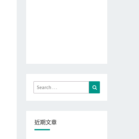
Search
Search
uild_jeff_lai/selenium/setup.py
)
 egg_info 
for 
package sel
for:
近期文章