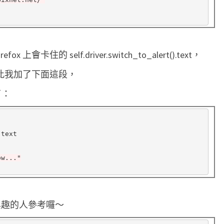
 上會卡住的 self.driver.switch_to_alert().text，
，因此我加了下面這段，
了：
.
ow..."
有興趣的人參考囉～