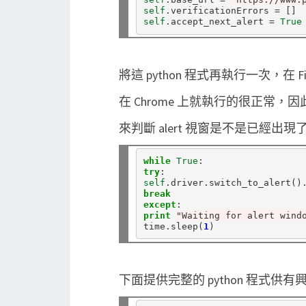
self
.
verificationErrors 
=
self
.
accept_next_alert 
=
True
將這 python 程式再執行一次，在 Firefox
在 Chrome 上就執行的很正常
來判斷 alert 視窗是不是已經出現
while
True
try
self
.
driver
.
switch_to_alert()
break
except
print
"Waiting for alert wind
time
.
sleep(
1
下面提供完整的 python 程式供