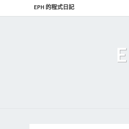
Skip
EPH 的程式日記
to
content