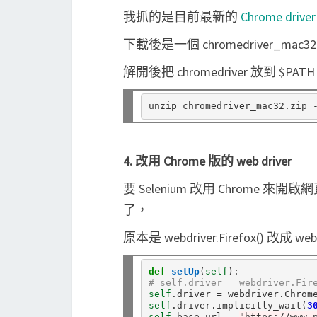
我抓的是目前最新的
Chrome driver
下載後是一個 chromedriver_mac32
解開後把 chromedriver 放到 $PATH
4. 改用 Chrome 版的 web driver
要 Selenium 改用 Chrome 來開啟
了，
原本是 webdriver.Firefox() 改成 web
def
setUp
(
self
# self.driver = webdriver.Fir
self
.
driver 
=
 webdriver
.
self
.
driver
.
implicitly_wait(
3
self
.
base_url 
=
"https://www.