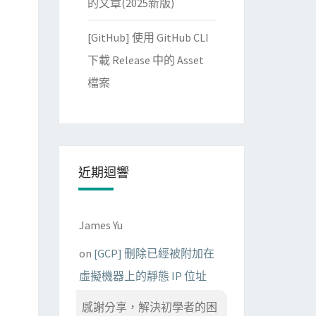
的文章(2025新版)
[GitHub] 使用 GitHub CLI
下載 Release 中的 Asset
檔案
近期迴響
d explicitly.]
_get_its_text())

James Yu
on
[GCP] 刪除已經被附加在
虛擬機器上的靜態 IP 位址
感謝分享，解決初學者的困