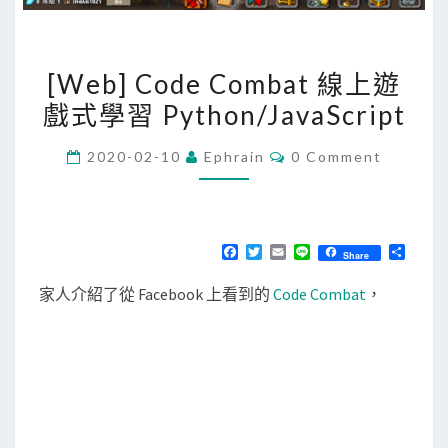
[
[Web] Code Combat 線上遊
W
戲式學習 Python/JavaScript
e
b
C
2020-02-10
Ephrain
0 Comment
]
O
M
C
M
E
o
N
T
d
F
T
E
L
分
Share
S
a
w
m
i
享
e
c
i
a
n
家人介紹了從 Facebook 上看到的
Code Combat
，
e
t
i
e
C
b
t
l
o
o
e
o
r
m
k
b
a
t