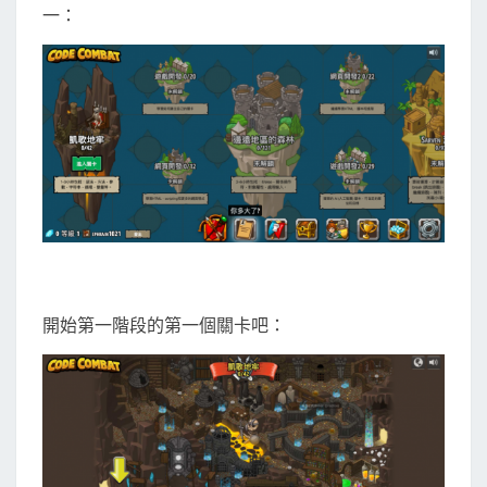
v
一：
a
S
c
r
i
p
t
開始第一階段的第一個關卡吧：