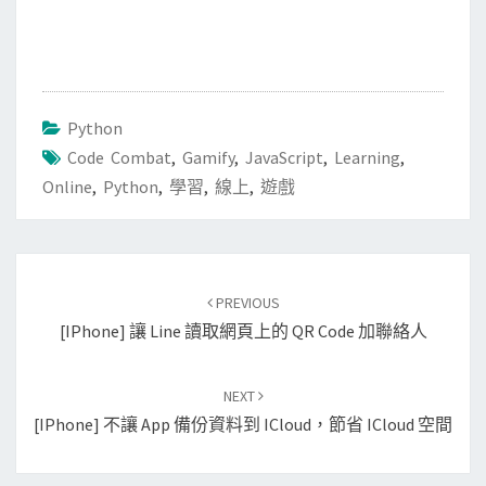
Python
Code Combat
,
Gamify
,
JavaScript
,
Learning
,
Online
,
Python
,
學習
,
線上
,
遊戲
Post
PREVIOUS
navigation
[iPhone] 讓 Line 讀取網頁上的 QR Code 加聯絡人
NEXT
[iPhone] 不讓 App 備份資料到 ICloud，節省 ICloud 空間