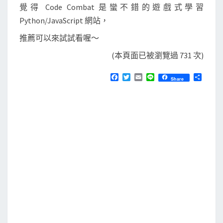
覺得 Code Combat 是蠻不錯的遊戲式學習
Python/JavaScript 網站，
推薦可以來試試看喔～
(本頁面已被瀏覽過 731 次)
F
T
E
L
分
Share
a
w
m
i
享
c
i
a
n
e
t
i
e
b
t
l
o
e
o
r
k