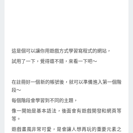
線
上
遊
戲
式
學
這是個可以讓你用遊戲方式學習寫程式的網站，
習
試用了一下，覺得還不錯，來看一下吧～
P
y
t
在註冊好一個新的帳號後，就可以準備進入第一個階
h
段～
o
每個階段會學習到不同的主題，
n
/
像一開始是基本語法，後面會有遊戲開發和網頁等
J
等。
a
遊戲畫風非常可愛，是會讓人想再玩的重要元素之