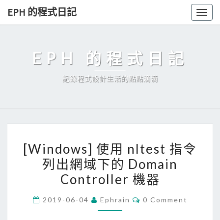
Skip
EPH 的程式日記
Togg
to
navig
content
EPH 的程式日記
記錄程式設計生活的點點滴滴
[
[Windows] 使用 nltest 指令
W
列出網域下的 Domain
i
Controller 機器
n
d
C
2019-06-04
Ephrain
0 Comment
o
O
M
w