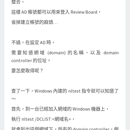
整合，
下
的
這樣 AD 帳號都可以用來登入 Review Board，
D
省掉建立帳號的麻煩…
o
m
a
不過，在設定 AD 時，
i
需要知道網域 (domain) 的名稱、以及 domain
n
controller 的位址。
C
要怎麼取得呢？
o
n
t
查了一下，Windows 內建的 nltest 指令就可以知道了
r
～
o
首先，到一台已經加入網域的 Windows 機器上，
l
執行 nltest /DCLIST:<網域名>，
l
e
就會列出這個網域下，所有的 domain controller，例