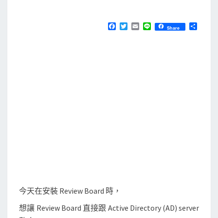
M
E
s
N
]
T
F
T
E
L
分
Share
S
a
w
m
i
享
使
c
i
a
n
e
t
i
e
用
b
t
l
n
o
e
o
r
l
k
t
e
s
t
指
令
列
出
今天在安裝 Review Board 時，
網
想讓 Review Board 直接跟 Active Directory (AD) server
域