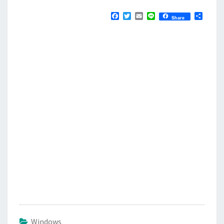
F
T
E
L
分
Share
a
w
m
i
享
c
i
a
n
e
t
i
e
b
t
l
o
e
o
r
k
Windows