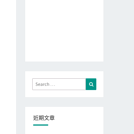
%OUTPUT_FOLDER%
\"
Search
Search
for:
近期文章