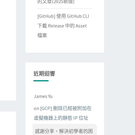
的文章(2025新版)
[GitHub] 使用 GitHub CLI
下載 Release 中的 Asset
檔案
近期迴響
James Yu
on
[GCP] 刪除已經被附加在
虛擬機器上的靜態 IP 位址
感謝分享，解決初學者的困
-