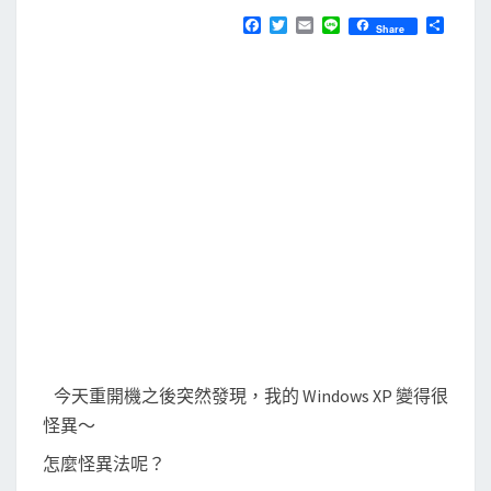
N
T
s
F
T
E
L
分
Share
S
a
w
m
i
享
]
c
i
a
n
e
t
i
e
怪
b
t
l
異
o
e
o
r
！
k
.
e
x
e
執
行
檔
都
今天重開機之後突然發現，我的 Windows XP 變得很
不
怪異～
能
怎麼怪異法呢？
執