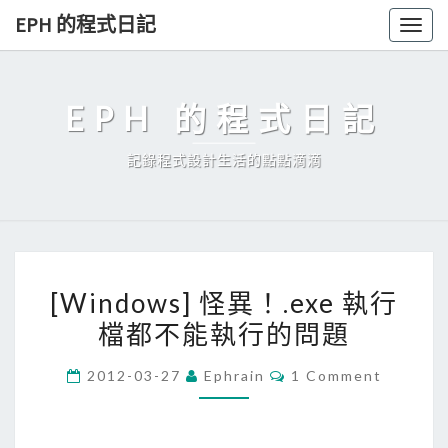
Skip
EPH 的程式日記
Togg
to
navig
content
EPH 的程式日記
記錄程式設計生活的點點滴滴
[
[Windows] 怪異！.exe 執行
W
檔都不能執行的問題
i
n
C
2012-03-27
Ephrain
1 Comment
d
O
M
o
M
E
w