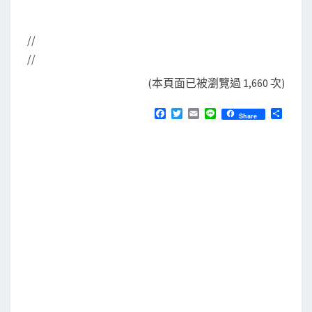
//
//
(本頁面已被瀏覽過 1,660 次)
F
T
E
L
分
Share
a
w
m
i
享
c
i
a
n
e
t
i
e
b
t
l
o
e
o
r
k