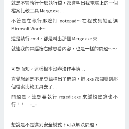
行
就是不管執行什麼執行檔，都會叫出我電腦上的一個
的
檔案比較工具 Merge.exe…
問
不管是在執行那邊打 notepad～在程式集裡面選
題
Microsoft Word～
還是執行 cmd，都是叫出那個 Merge.exe 來…
就連我的電腦按右鍵想看內容，也是一樣的問題～～
可想而知，這樣根本沒辦法作事情…
直覺想到是不是登錄檔出了問題，把 .exe 都關聯到那
個檔案比較工具去了…
問題是，連想要執行 regedit.exe 來編輯登錄也不
行！！…=_=
想說是不是進到安全模式下可以解決問題，