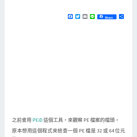
M
E
s
N
]
T
F
T
E
L
分
Share
S
a
w
m
i
享
檢
c
i
a
n
e
t
i
e
查
b
t
l
某
o
e
o
r
個
k
W
i
n
d
o
w
s
P
之前會用
PEiD
這個工具，來觀察 PE 檔案的檔頭，
E
原本想用這個程式來檢查一個 PE 檔是 32 或 64 位元
檔