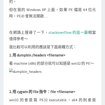
的，
案
是
但在我的 Windows XP 上面，如果 PE 檔是 64 位元
3
時，PEiD 會無法開啟…
2
或
在網路上搜尋了一下，
stackoverflow 的這一篇
相當
6
值得參考～
4
位
我比較可以利用的應該是下面兩種方式：
元
1. 用 dumpbin /headers <filename>
看 machine (x86) 的部分就可以知道是 win32 的 PE～
2. 用 cygwin 的 file 指令：file <filename>
win32 的會是寫 PE32 executable，x64 的則會是