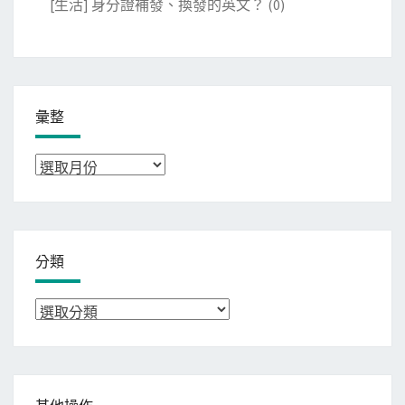
[生活] 身分證補發、換發的英文？
(0)
彙整
彙
整
分類
分
類