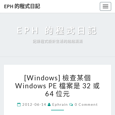
Skip
EPH 的程式日記
Togg
to
navig
content
EPH 的程式日記
記錄程式設計生活的點點滴滴
[
[Windows] 檢查某個
W
Windows PE 檔案是 32 或
i
64 位元
n
d
C
2012-06-14
Ephrain
0 Comment
o
O
M
w