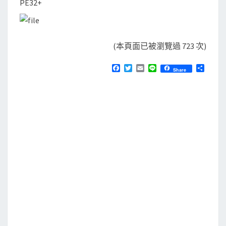
PE32+
(本頁面已被瀏覽過 723 次)
F
T
E
L
分
Share
a
w
m
i
享
c
i
a
n
e
t
i
e
b
t
l
o
e
o
r
k