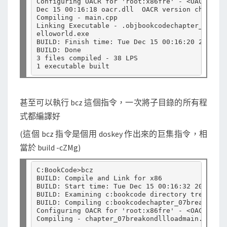
Configuring OACR for 'root:x86fre' - <OACR on>

Dec 15 00:16:18 oacr.dll  OACR version change (
Compiling - main.cpp

Linking Executable - .objbookcodechapter_02hell
elloworld.exe

BUILD: Finish time: Tue Dec 15 00:16:20 2015

BUILD: Done

3 files compiled - 38 LPS

甚至可以執行 bcz 這個指令，一次將子目錄的所有程
式都編譯好
(這個 bcz 指令是個用 doskey 作出來的巨集指令，相
當於 build -cZMg)
C:BookCode>bcz

BUILD: Compile and Link for x86

BUILD: Start time: Tue Dec 15 00:16:32 2015

BUILD: Examining c:bookcode directory tree for 
BUILD: Compiling c:bookcodechapter_07breakondll
Configuring OACR for 'root:x86fre' - <OACR on>

Compiling - chapter_07breakondllloadmain.cpp

......
