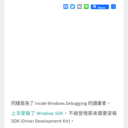
N
T
s
F
T
E
L
分
Share
S
a
w
m
i
享
]
c
i
a
n
e
t
i
e
用
b
t
l
D
o
e
o
r
D
k
K
7
.
1
來
編
譯
W
同樣是為了 Inside Windows Debugging 的讀書會，
i
上次安裝了 Windows SDK
，不過發現原來還要安裝
n
DDK (Driver Development Kit)，
d