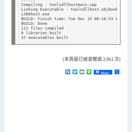
Compiling - toolsdllhostmain.cpp

Linking Executable - toolsdllhost.objbookcodeto
i386host.exe

BUILD: Finish time: Tue Dec 15 00:16:53 2015

BUILD: Done

111 files compiled

6 libraries built

(本頁面已被瀏覽過 2,962 次)
F
T
E
L
分
Share
a
w
m
i
享
c
i
a
n
e
t
i
e
b
t
l
o
e
o
r
k