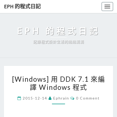
Skip
EPH 的程式日記
Togg
to
navig
content
EPH 的程式日記
記錄程式設計生活的點點滴滴
[
[Windows] 用 DDK 7.1 來編
W
譯 Windows 程式
i
n
C
2015-12-14
Ephrain
0 Comment
d
O
M
o
M
E
w