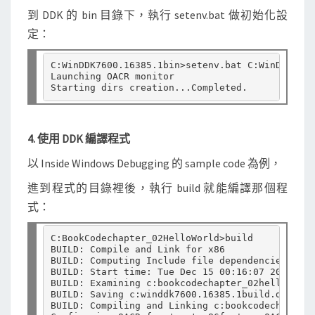
到 DDK 的 bin 目錄下，執行 setenv.bat 做初始化設
定：
C:WinDDK7600.16385.1bin>setenv.bat C:WinDDK7600
Launching OACR monitor

4. 使用 DDK 編譯程式
以 Inside Windows Debugging 的 sample code 為例，
進到程式的目錄裡後，執行 build 就能編譯那個程
式：
C:BookCodechapter_02HelloWorld>build

BUILD: Compile and Link for x86

BUILD: Computing Include file dependencies:

BUILD: Start time: Tue Dec 15 00:16:07 2015

BUILD: Examining c:bookcodechapter_02helloworld
BUILD: Saving c:winddk7600.16385.1build.dat...

BUILD: Compiling and Linking c:bookcodechapter_