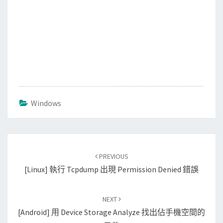
Windows
Post
PREVIOUS
navigation
[Linux] 執行 Tcpdump 出現 Permission Denied 錯誤
NEXT
[Android] 用 Device Storage Analyze 找出佔手機空間的