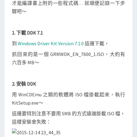
o
才能編譯書上附的一些程式碼… 就順便記錄一下步
w
驟吧～
s
程
1. 下載 DDK 7.1
式
到
Windows Driver Kit Version 7.1.0
這邊下載，
抓回來的是一個 GRMWDK_EN_7600_1.ISO，大約有
六百多 MB～
2. 安裝 DDK
用 WinCDEmu 之類的軟體將 ISO 檔掛載起來，執行
KitSetup.exe～
這邊要特別注意不要用 SMB 的方式遠端掛載 ISO 檔，
這樣安裝會失敗：