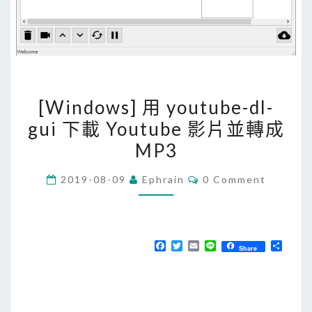
[
[Windows] 用 youtube-dl-
W
gui 下載 Youtube 影片並轉成
i
MP3
n
d
C
2019-08-09
Ephrain
0 Comment
o
O
M
w
M
E
s
N
]
T
F
T
E
L
分
Share
S
a
w
m
i
享
用
c
i
a
n
e
t
i
e
y
b
t
l
o
o
e