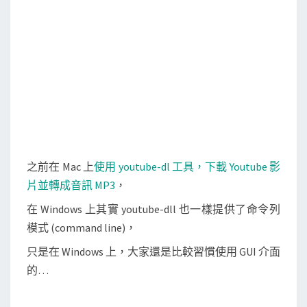
o
r
u
k
t
u
b
e
-
d
l
-
之前在 Mac 上
使用 youtube-dl 工具，下載 Youtube 影
g
片並轉成音訊 MP3
，
u
在 Windows 上其實 youtube-dll 也一樣提供了命令列
i
模式 (command line)，
下
載
只是在 Windows 上，大家還是比較習慣使用 GUI 介面
Y
的…
o
u