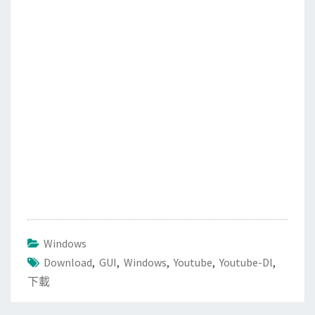
o
e
o
r
k
Windows
Download
,
GUI
,
Windows
,
Youtube
,
Youtube-Dl
,
下載