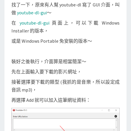
找了一下，原來有人幫 youtube-dl 寫了 GUI 介面，叫
t
做
youtube-dl-gui
～
u
b
在
youtube-dl-gui
頁面上，可以下載 Windows
e
Installer 的版本，
影
或是 Windows Portable 免安裝的版本～
片
並
轉
裝好之後執行，介面算是相當簡潔～
成
先在上面輸入要下載的影片網址，
M
接著選擇要下載的類型 (我抓的是音樂，所以設定成
P
音訊 mp3)，
3
再選擇 Add 就可以加入這筆網址資料：