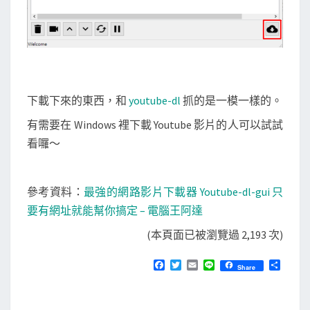
下載下來的東西，和
youtube-dl
抓的是一模一樣的。
有需要在 Windows 裡下載 Youtube 影片的人可以試試
看囉～
參考資料：
最強的網路影片下載器 Youtube-dl-gui 只
要有網址就能幫你搞定 – 電腦王阿達
(本頁面已被瀏覽過 2,193 次)
F
T
E
L
分
Share
a
w
m
i
享
c
i
a
n
e
t
i
e
b
t
l