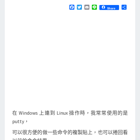
N
T
s
F
T
E
L
分
Share
S
a
w
m
i
享
]
c
i
a
n
e
t
i
e
解
b
t
l
決
o
e
o
r
p
k
u
t
t
y
顯
示
亂
掉
在 Windows 上連到 Linux 操作時，我常常使用的是
的
putty，
問
可以很方便的做一些命令的複製貼上，也可以捲回看
題