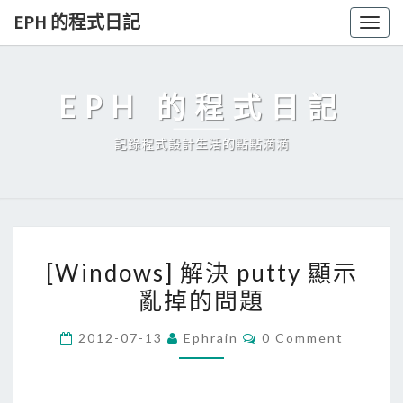
Skip
EPH 的程式日記
Togg
to
navig
content
EPH 的程式日記
記錄程式設計生活的點點滴滴
[
[Windows] 解決 putty 顯示
W
亂掉的問題
i
n
C
2012-07-13
Ephrain
0 Comment
d
O
M
o
M
E
w