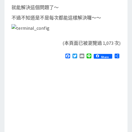
就能解決這個問題了～
不過不知道是不是每次都能這樣解決囉～～
(本頁面已被瀏覽過 1,073 次)
F
T
E
L
分
Share
a
w
m
i
享
c
i
a
n
e
t
i
e
b
t
l
o
e
o
r
k