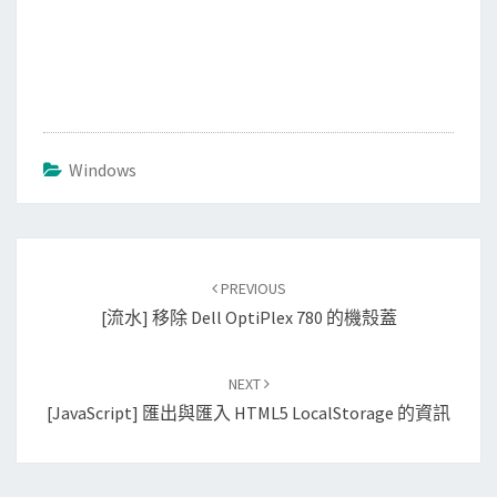
Windows
Post
PREVIOUS
navigation
[流水] 移除 Dell OptiPlex 780 的機殼蓋
NEXT
[JavaScript] 匯出與匯入 HTML5 LocalStorage 的資訊