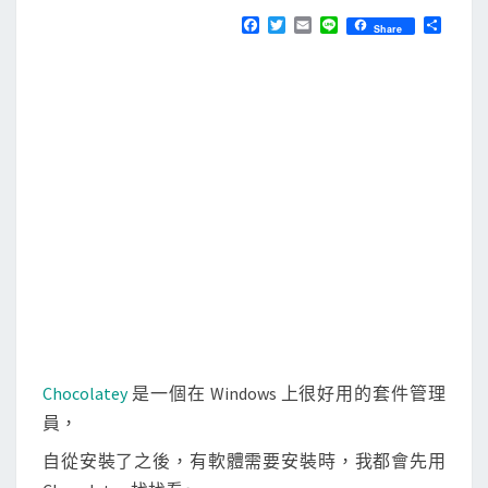
N
T
s
F
T
E
L
分
Share
S
a
w
m
i
享
]
c
i
a
n
e
t
i
e
設
b
t
l
定
o
e
o
r
C
k
h
o
c
o
l
a
t
e
Chocolatey
是一個在 Windows 上很好用的套件管理
y
員，
套
自從安裝了之後，有軟體需要安裝時，我都會先用
件