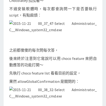
Chocolatey 找找看～
管
理
不過安裝軟體時，每次都會詢問一下是否要執行
員
script，有點麻煩：
自
動
安
裝
之前都傻傻的每次問每次答，
後來終於注意到它寫說可以用 choco feature 來把自
動應答的功能打開～
先執行 choco feature list 看看目前的設定，
果然 allowGlobalConfirmation 是關閉的：