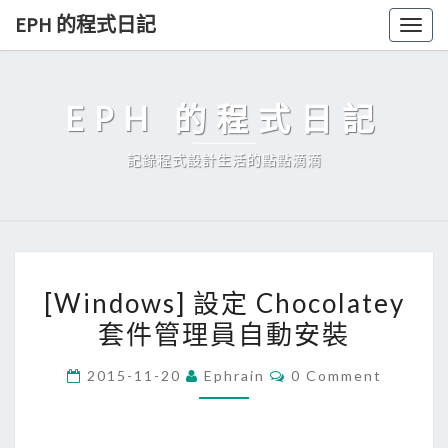
Skip
EPH 的程式日記
Togg
to
navig
content
EPH 的程式日記
記錄程式設計生活的點點滴滴
[
[Windows] 設定 Chocolatey
W
套件管理員自動安裝
i
n
C
2015-11-20
Ephrain
0 Comment
d
O
M
o
M
E
w