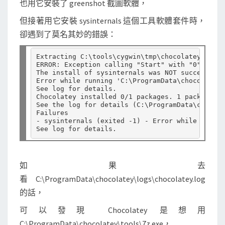
也用它安裝了 greenshot 截圖軟體，
z
.
但接著用它安裝 sysinternals 這個工具軟體套件時，
e
卻遇到了莫名其妙的錯誤：
x
e
Extracting C:\tools\cygwin\tmp\chocolatey\sysin
ERROR: Exception calling "Start" with "0" argum
和
The install of sysinternals was NOT successful.

Error while running 'C:\ProgramData\chocolatey\
W
See log for details.

i
Chocolatey installed 0/1 packages. 1 packages f
See the log for details (C:\ProgramData\chocola
n
Failures

- sysinternals (exited -1) - Error while runnin
d
o
w
如果去
s
看 C:\ProgramData\chocolatey\logs\chocolatey.log
平
的話，
台
不
可以發現 Chocolatey 是想用
合
C:\ProgramData\chocolatey\tools\7z.exe，