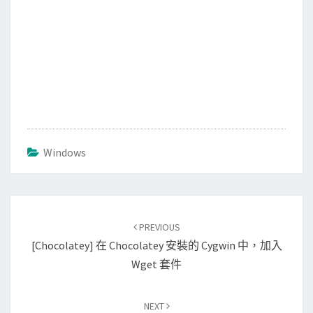
Windows
Post
PREVIOUS
navigation
[Chocolatey] 在 Chocolatey 安裝的 Cygwin 中，加入
Wget 套件
NEXT