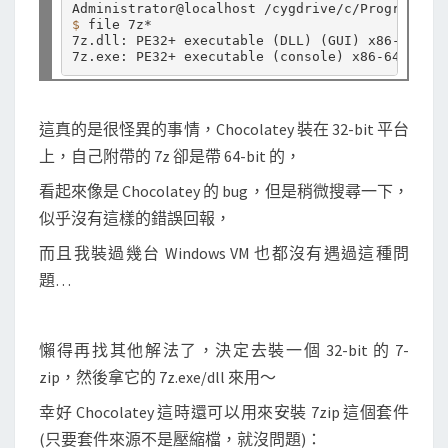
$ 
file 7z*

7z.dll: PE32+ executable 
(
DLL
)
(
GUI
)
 x86-64, 
fo
7z.exe: PE32+ executable 
(
console
)
 x86-64, 
for 
這真的是很怪異的事情，Chocolatey 裝在 32-bit 平台
上，自己附帶的 7z 卻是帶 64-bit 的，
看起來像是 Chocolatey 的 bug，但是稍微搜尋一下，
似乎沒有這樣的錯誤回報，
而且我裝過幾台 Windows VM 也都沒有遇過這種問
題…
懶得再找其他解法了，決定去裝一個 32-bit 的 7-
zip，然後拿它的 7z.exe/dll 來用～
幸好 Chocolatey 這時還可以用來安裝 7zip 這個套件
(只要套件來源不是壓縮檔，就沒問題)：