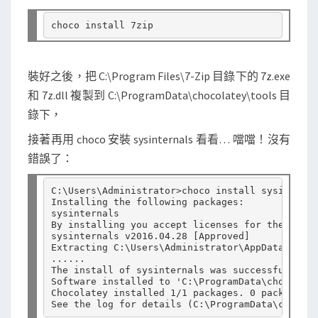
裝好之後，把 C:\Program Files\7-Zip 目錄下的 7z.exe
和 7z.dll 複製到 C:\ProgramData\chocolatey\tools 目
錄下，
接著再用 choco 安裝 sysinternals 看看… 噹噹！沒有
錯誤了：
C:\Users\Administrator>choco install sysinterna
Installing the following packages:

sysinternals

By installing you accept licenses for the packa
sysinternals v2016.04.28 [Approved]

Extracting C:\Users\Administrator\AppData\Local
......

The install of sysinternals was successful.

Software installed to 'C:\ProgramData\chocolate
Chocolatey installed 1/1 packages. 0 packages f