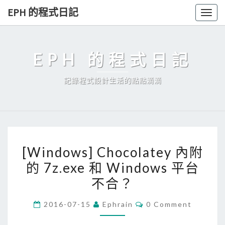
Skip
EPH 的程式日記
Togg
to
navig
content
EPH 的程式日記
記錄程式設計生活的點點滴滴
[
[Windows] Chocolatey 內附
W
的 7z.exe 和 Windows 平台
i
不合？
n
d
C
2016-07-15
Ephrain
0 Comment
o
O
M
w