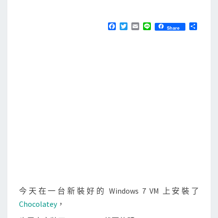
M
E
s
N
]
T
F
T
E
L
分
Share
S
a
w
m
i
享
C
c
i
a
n
e
t
i
e
h
b
t
l
o
o
e
o
r
c
k
o
l
a
t
e
y
內
附
今天在一台新裝好的 Windows 7 VM 上安裝了
的
Chocolatey
，
7