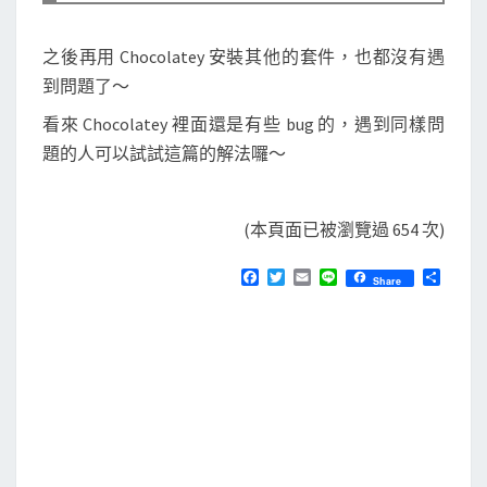
之後再用 Chocolatey 安裝其他的套件，也都沒有遇
到問題了～
看來 Chocolatey 裡面還是有些 bug 的，遇到同樣問
題的人可以試試這篇的解法囉～
(本頁面已被瀏覽過 654 次)
F
T
E
L
分
Share
a
w
m
i
享
c
i
a
n
e
t
i
e
b
t
l
o
e
o
r
k