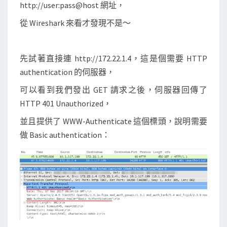
t
http://user:pass@host 網址，
i
從 Wireshark 來看才發現不是～
c
a
t
先試著直接連 http://172.22.1.4，這是個需要 HTTP
i
authentication 的伺服器，
o
可以看到我們發出 GET 請求之後，伺服器回傳了
n
HTTP 401 Unauthorized，
驗
並且提供了 WWW-Authenticate 這個標頭，說明需要
證
做 Basic authentication：
的
流
程