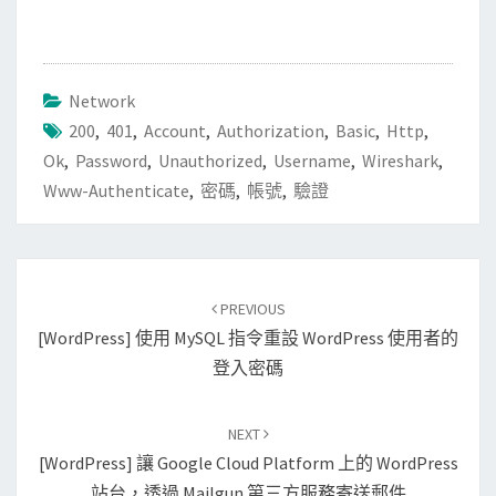
Network
200
,
401
,
Account
,
Authorization
,
Basic
,
Http
,
Ok
,
Password
,
Unauthorized
,
Username
,
Wireshark
,
Www-Authenticate
,
密碼
,
帳號
,
驗證
Post
PREVIOUS
navigation
[WordPress] 使用 MySQL 指令重設 WordPress 使用者的
登入密碼
NEXT
[WordPress] 讓 Google Cloud Platform 上的 WordPress
站台，透過 Mailgun 第三方服務寄送郵件