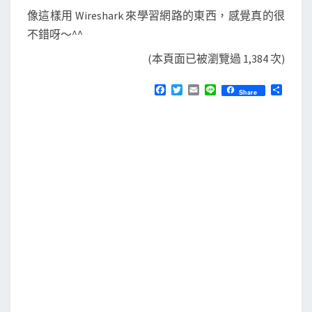
像這樣用 Wireshark 來學習網路的東西，感覺真的很
不錯呀～^^
(本頁面已被瀏覽過 1,384 次)
F
T
E
L
分
Share
a
w
m
i
享
c
i
a
n
e
t
i
e
b
t
l
o
e
o
r
k