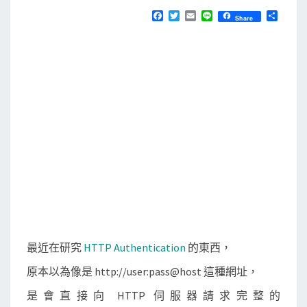
N
T
a
F
T
E
L
分
Share
S
a
w
m
i
享
r
c
i
a
n
e
t
i
e
k
b
t
l
]
o
e
o
r
觀
k
察
H
T
T
P
A
u
t
最近在研究
HTTP Authentication
的東西，
h
原本以為像是 http://user:pass@host 這種網址，
e
n
是會直接向 HTTP 伺服器請求完整的