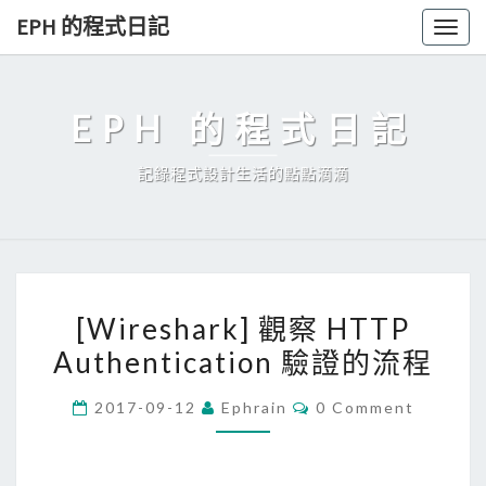
Skip
EPH 的程式日記
Togg
to
navig
content
EPH 的程式日記
記錄程式設計生活的點點滴滴
[
[Wireshark] 觀察 HTTP
W
Authentication 驗證的流程
i
r
C
2017-09-12
Ephrain
0 Comment
e
O
M
s
M
E
h