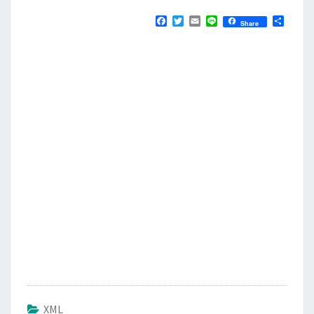
F
T
E
L
分
Share
a
w
m
i
享
c
i
a
n
e
t
i
e
b
t
l
o
e
o
r
k
XML