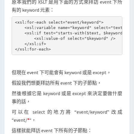
原本我們的 XSLT 是用下面的方式來拜訪 event 下所
點
有的 keyword 元素：
名
稱
<xsl:for-each select="event/keyword">

做
    <xsl:variable name="keyword" select="text()" /
    <xsl:if test="starts-with($text, $keyword)">

不
        <xsl:value-of select="$keyword" />

同
    </xsl:if>

動
作
但現在 event 下可能會有 keyword 或是 except，
假設我們想要拜訪所有 event 下的子節點，
然後根據它是 keyword 或是 except 來決定要做什麼
事的話，
可以在 select 的地方將 “event/keyword” 改成
“event/
*
“，
這樣就能拜訪 event 下所有的子節點：