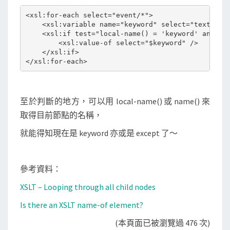
<xsl:for-each select="event/*">

    <xsl:variable name="keyword" select="text()" /
    <xsl:if test="local-name() = 'keyword' and sta
        <xsl:value-of select="$keyword" />

    </xsl:if>

至於判斷的地方，可以用 local-name() 或 name() 來
取得目前節點的名稱，
就能得知現在是 keyword 亦或是 except 了～
參考資料：
XSLT – Looping through all child nodes
Is there an XSLT name-of element?
(本頁面已被瀏覽過 476 次)