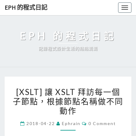
Skip
EPH 的程式日記
Togg
to
navig
content
EPH 的程式日記
記錄程式設計生活的點點滴滴
[
[XSLT] 讓 XSLT 拜訪每一個
X
子節點，根據節點名稱做不同
S
動作
L
T
C
2018-04-22
Ephrain
0 Comment
]
O
M
讓