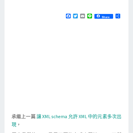
M
E
X
N
S
T
F
T
E
L
分
Share
S
a
w
m
i
享
L
c
i
a
n
e
t
i
e
T
b
t
l
拜
o
e
o
r
訪
k
每
一
個
子
節
點
，
根
承繼上一篇
讓 XML schema 允許 XML 中的元素多次出
據
現
，
節