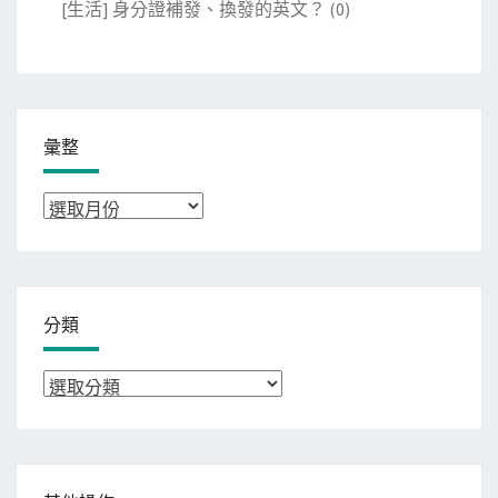
[生活] 身分證補發、換發的英文？
(0)
彙整
彙
整
分類
分
類