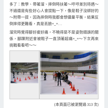
多了：教學、帶著溜、摔倒時扶著～哼哼差別待遇～
不過還是有些好心人會提點一下，像是鞋子沒綁好的
～附帶一提，因為摔倒時我都會想儘量平衡，結果反
倒摔得更難看，真是丟臉=_=…
溜完時覺得腳好痠好痛，不曉得是不是姿勢錯誤的關
係，腳踝附近會被鞋子一直頂著超痛=_=～下次再來
挑戰看看吧～～
(本頁面已被瀏覽過 313 次)