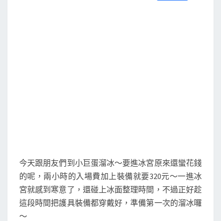
S
a
w
m
i
享
c
i
a
n
e
t
i
e
b
t
l
o
e
o
r
k
今天跟朋友們到小巨蛋溜冰～要進冰宮原來還蠻花錢
的呢，兩小時的入場費加上裝備就要320元～一進冰
宮就感到寒意了，還碰上冰面整理時間，不過正好趁
這段時間把護具裝備都穿戴好，準備第一次的溜冰囉
～