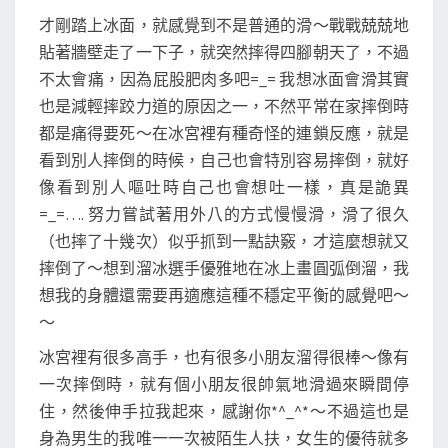
才剛踏上冰面，就感覺到不是普通的滑～戰戰兢兢地
貼著牆壁走了一下子，就突然摔得四腳朝天了，不過
不太會痛，因為屁股肥肉多吧=_= 我想冰面會滑其實
也是減輕摔跤力道的原因之一，不然平常在家摔倒時
都是痛得要死～在冰宮裡有種奇怪的連鎖反應，就是
看到別人摔倒的時候，自己也會特別容易摔倒，就好
像看到別人嘔吐時自己也會想吐一樣，真是詭異
=_=…. 努力嘗試著用外八的方式慢慢滑，滑了很久
（也摔了十幾次）似乎抓到一點訣竅，才這麼想就又
摔倒了～想到溜冰選手優雅地在冰上畫圓弧倒溜，我
想我的身體還需要再適應這種不穩定平衡的感覺吧～
～
冰宮裡有很多高手，也有很多小朋友溜得很棒～像有
一次摔倒時，就有個小朋友很帥氣地滑過來瞬間停
住，然後伸手拉我起來，感謝你*^_^*～不過這也是
身為男生的我唯一一次被陌生人扶，女生的優待就多