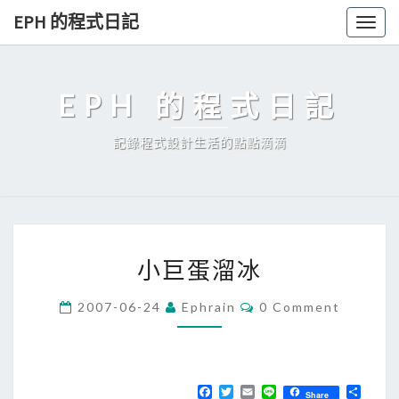
Skip
EPH 的程式日記
Togg
to
navig
content
EPH 的程式日記
記錄程式設計生活的點點滴滴
小
小巨蛋溜冰
巨
蛋
C
2007-06-24
Ephrain
0 Comment
O
溜
M
冰
M
E
N
T
F
T
E
L
分
Share