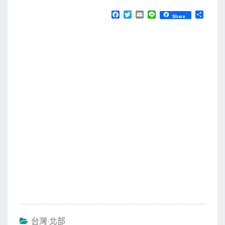
F
T
E
L
分
Share
a
w
m
i
享
c
i
a
n
e
t
i
e
b
t
l
o
e
o
r
k
台灣‧北部