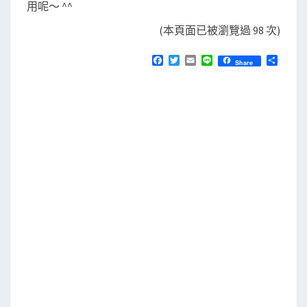
用呢～ ^^
(本頁面已被瀏覽過 98 次)
F
T
E
L
分
Share
a
w
m
i
享
c
i
a
n
e
t
i
e
b
t
l
o
e
o
r
k