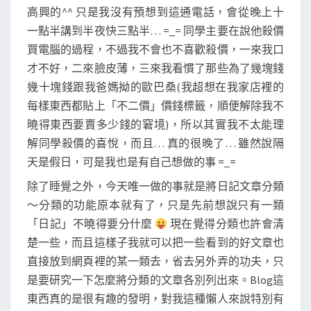
高興的^^ 只是我沒有預想到這通電話，會從晚上十
一點半講到半夜快三點半… =_= 同學主要在說他殺價
買電腦的過程，不過我不會也不喜歡殺價，一來我口
才不好，二來臉皮薄，三來我看慣了那些為了幾塊錢
幾十塊錢跟我爸媽拗的歐巴桑(我超想在我家店裡的
每樣東西都貼上「不二價」價錢標籤，順便解除我不
曉得東西要賣多少錢的窘境)，所以其實我不太能理
解同學殺價的喜悅，而且… 真的很晚了… 雖然說隔
天是假日，可是我也是有自己想做的事 =_=
除了睡覺之外，今天唯一做的事就是將日記文章分類
～分類的功能原本就有了，只是先前想說只有一類
「日記」不曉得要分什麼
現在覺得分類也許會清
楚一些，而且這樣子我就可以把一些看到的好文章也
直接放到網頁裡的某一類去，省去另外弄的功夫，只
是要研究一下怎麼將分類的文章各別列出來。Blog這
東西真的是很有趣的發明，對我這種懶人來說特別有