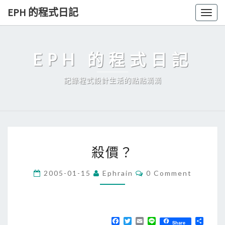
Skip
EPH 的程式日記
Togg
to
navig
content
EPH 的程式日記
記錄程式設計生活的點點滴滴
殺
殺價？
價
？
C
2005-01-15
Ephrain
0 Comment
O
M
M
E
N
T
F
T
E
L
分
Share