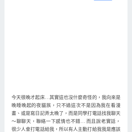
S
a
w
m
i
享
c
i
a
n
e
t
i
e
b
t
l
o
e
o
r
k
今天很晚才起床…其實這也沒什麼奇怪的，我向來是
晚睡晚起的夜貓族，只不過這次不是因為我在看漫
畫、或是寫日記弄太晚了，而是同學打電話找我聊天
～聊聊天，聯絡一下感情也不錯… 而且說老實話，
很少人會打電話給我，所以有人主動打給我我是應該