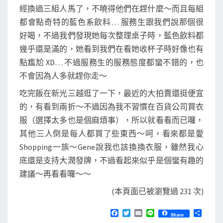
經換過三組人馬了，不曉得他們在趕什麼～而且每組
都會點奇特的藍色系飲料… 服務生跟我們說那個很
好喝，不過我們發現她每次整理桌子時，藍色飲料都
幾乎還是滿的，她看到我們在看她收杯子時好像也有
點尷尬 XD… 不過服務生的服務態度都蠻不錯的，也
不會因為人多就趕你走～
吃完飯在新光三越逛了一下，最近的大拍賣還挺便宜
的，有看到兩折～不過因為我不習慣在百貨公司買衣
服（選擇太多也是個麻煩事），所以就看看而已囉，
其他三人倒是每人都買了些東西～呵，看來都是愛
Shopping一族～Gene說我也該換換衣服，雖然我心
底還是支持大潤發牌，不過看起來似乎是個蠻有趣的
建議～再看看囉～～
(本頁面已被瀏覽過 231 次)
F
T
E
L
分
Share
a
w
m
i
享