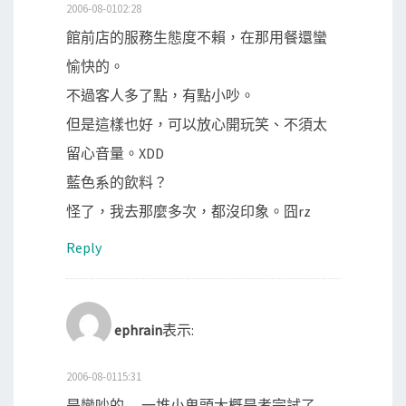
2006-08-0102:28
館前店的服務生態度不賴，在那用餐還蠻
愉快的。
不過客人多了點，有點小吵。
但是這樣也好，可以放心開玩笑、不須太
留心音量。XDD
藍色系的飲料？
怪了，我去那麼多次，都沒印象。囧rz
Reply
ephrain
表示:
2006-08-0115:31
是蠻吵的… 一堆小鬼頭大概是考完試了…