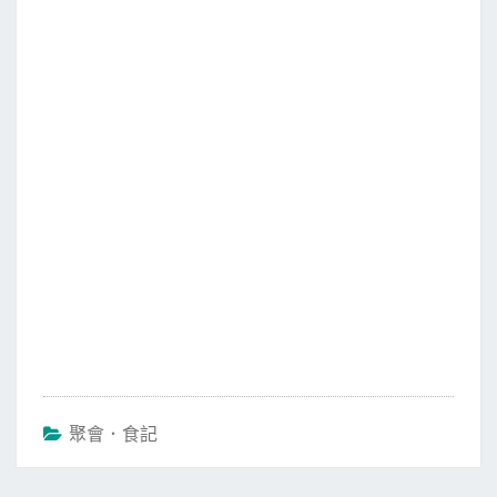
c
i
a
n
e
t
i
e
b
t
l
o
e
o
r
k
聚會．食記