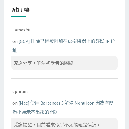
近期迴響
James Yu
on
[GCP] 刪除已經被附加在虛擬機器上的靜態 IP 位
址
感謝分享，解決初學者的困擾
ephrain
on
[Mac] 使用 Bartender 5 解決 Menu icon 因為空間
過小顯示不出來的問題
感謝提醒，目前看來似乎不太能確定情況， ...