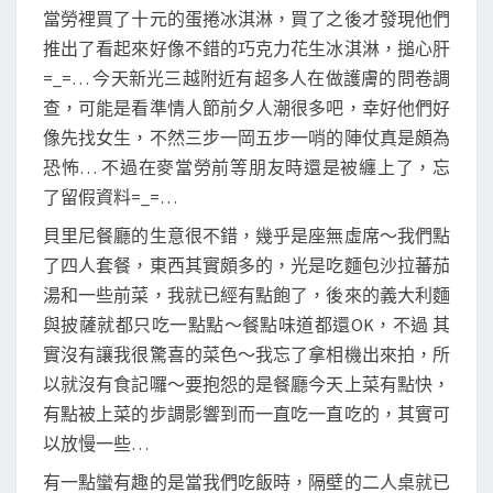
當勞裡買了十元的蛋捲冰淇淋，買了之後才發現他們
推出了看起來好像不錯的巧克力花生冰淇淋，搥心肝
=_=… 今天新光三越附近有超多人在做護膚的問卷調
查，可能是看準情人節前夕人潮很多吧，幸好他們好
像先找女生，不然三步一岡五步一哨的陣仗真是頗為
恐怖… 不過在麥當勞前等朋友時還是被纏上了，忘
了留假資料=_=…
貝里尼餐廳的生意很不錯，幾乎是座無虛席～我們點
了四人套餐，東西其實頗多的，光是吃麵包沙拉蕃茄
湯和一些前菜，我就已經有點飽了，後來的義大利麵
與披薩就都只吃一點點～餐點味道都還OK，不過 其
實沒有讓我很驚喜的菜色～我忘了拿相機出來拍，所
以就沒有食記囉～要抱怨的是餐廳今天上菜有點快，
有點被上菜的步調影響到而一直吃一直吃的，其實可
以放慢一些…
有一點蠻有趣的是當我們吃飯時，隔壁的二人桌就已