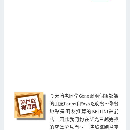
S
a
w
m
i
享
c
i
a
n
e
t
i
e
b
t
l
o
e
o
r
k
今天陪老同學Gene跟兩個新認識
的朋友Panny和Yoyo吃晚餐～聚餐
地點是朋友推薦的BELLINI館前
店，因此我們約在新光三越旁邊
的麥當勞見面～一時嘴饞跑進麥