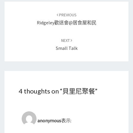
Post
PREVIOUS
navigation
Ridgeley歡送會@居食屋和民
NEXT
Small Talk
4 thoughts on “
貝里尼聚餐
”
anonymous
表示: