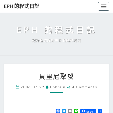
Skip
EPH 的程式日記
Togg
to
navig
content
EPH 的程式日記
記錄程式設計生活的點點滴滴
貝
貝里尼聚餐
里
尼
C
2006-07-29
Ephrain
4 Comments
O
聚
M
餐
M
E
N
T
F
T
E
L
分
Share