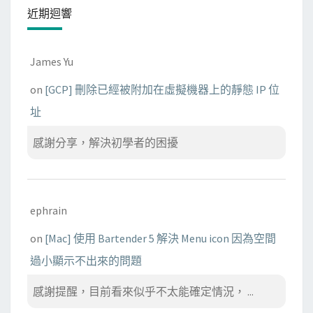
近期迴響
James Yu
on
[GCP] 刪除已經被附加在虛擬機器上的靜態 IP 位
址
感謝分享，解決初學者的困擾
ephrain
on
[Mac] 使用 Bartender 5 解決 Menu icon 因為空間
過小顯示不出來的問題
感謝提醒，目前看來似乎不太能確定情況， ...