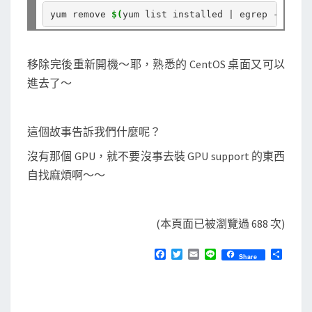
yum remove 
$(
yum list installed | egrep -i cuda
移除完後重新開機～耶，熟悉的 CentOS 桌面又可以
進去了～
這個故事告訴我們什麼呢？
沒有那個 GPU，就不要沒事去裝 GPU support 的東西
自找麻煩啊～～
(本頁面已被瀏覽過 688 次)
F
T
E
L
分
Share
a
w
m
i
享
c
i
a
n
e
t
i
e
b
t
l
o
e