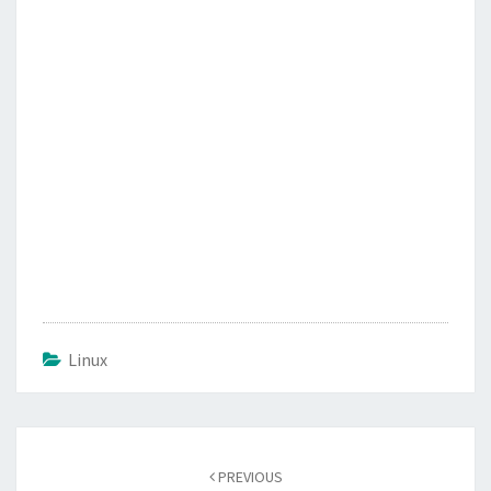
o
r
k
Linux
Post
PREVIOUS