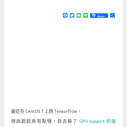
M
E
]
N
安
T
F
T
E
L
分
Share
S
a
w
m
i
享
裝
c
i
a
n
e
t
i
e
T
b
t
l
e
o
e
o
r
n
k
s
o
r
F
l
o
w
G
最近在 CentOS 7 上跑 TensorFlow，
P
想說跑起來有點慢，就去裝了
U
GPU support 的版