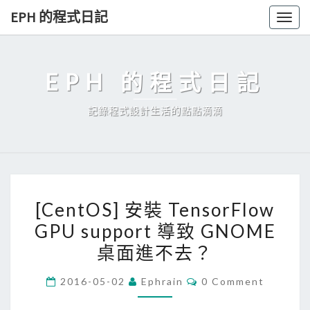
Skip
EPH 的程式日記
Togg
to
navig
content
EPH 的程式日記
記錄程式設計生活的點點滴滴
[
[CentOS] 安裝 TensorFlow
C
GPU support 導致 GNOME
e
桌面進不去？
n
t
C
2016-05-02
Ephrain
0 Comment
O
O
M
S