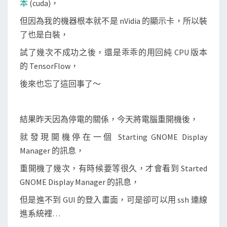
本
(cuda)，
s
u
但因為我的機器根本就不是 nVidia 的顯示卡，所以裝
p
了也是白裝，
p
試了幾次不成功之後，還是乖乖的用回純 CPU 版本
o
的 TensorFlow，
r
後來也忘了這回事了～
t
導
致
結果昨天因為停電的關係，今天將電腦重開機後，
G
就發現開機停在一個 Starting GNOME Display
N
Manager 的訊息，
O
M
重開機了幾次，有時候要等很久，才會看到 Started
E
GNOME Display Manager 的訊息，
桌
但是進不到 GUI 的登入畫面，可是卻可以用 ssh 連線
面
進系統裡…
進