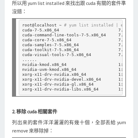
所以用 yum list installed 來找出跟 cuda 有關的套件準
沒錯：
root@localhost ~ 
# yum list installed | egrep -
cuda-7-5.x86_64                        7.5-18  
cuda-command-line-tools-7-5.x86_64     7.5-18  
cuda-core-7-5.x86_64                   7.5-18  
cuda-samples-7-5.x86_64                7.5-18  
cuda-toolkit-7-5.x86_64                7.5-18  
cuda-visual-tools-7-5.x86_64           7.5-18  
......

nvidia-kmod.x86_64                     1:352.93
nvidia-uvm-kmod.x86_64                 1:352.93
xorg-x11-drv-nvidia.x86_64             1:352.93
xorg-x11-drv-nvidia-devel.x86_64       1:352.93
xorg-x11-drv-nvidia-gl.x86_64          1:352.93
2. 移除 cuda 相關套件
列出來的套件洋洋灑灑的有幾十個，全部丟給 yum
remove 來移除掉：