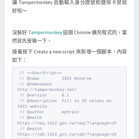
讓 Tampermonkey 自動輸入身分證號和健保卡號就
好啦～
沒裝好
Tampermonkey
這個 Chrome 擴充程式的，當
然就先安裝一下，
接著按下 Create a new script 來新增一個腳本，內容
如下：
// ==UserScript==
// @name         1922 Reserve
// @namespace    
http://tampermonkey.net/
// @version      0.1
// @description  Fill in ID values on 
1922 website
// @author       ephrain
// @match        
https://vaq.1922.gov.tw/vaq/?language=ch
// @match        
https://vab.1922.gov.tw/vab/?language=ch