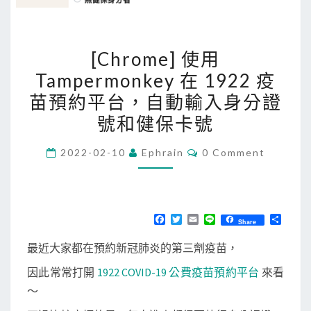
[
[Chrome] 使用
C
Tampermonkey 在 1922 疫
h
苗預約平台，自動輸入身分證
r
o
號和健保卡號
m
C
2022-02-10
Ephrain
0 Comment
e
O
M
]
M
使
E
N
用
T
F
T
E
L
分
Share
S
a
w
m
i
享
T
c
i
a
n
最近大家都在預約新冠肺炎的第三劑疫苗，
a
e
t
i
e
b
t
l
m
因此常常打開
1922 COVID-19 公費疫苗預約平台
來看
o
e
o
r
p
～
k
e