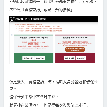
不過比較麻煩的是，每次進來都得要執行身分認證，
r
不管是「資格查詢」或是「預約接種」：
m
o
n
k
e
y
在
1
9
2
2
像是進入「資格查詢」時，得輸入身分證號和健保卡
疫
號。
苗
預
健保卡號平常也不會背下來，
約
就算抄在某個地方，也是得每次複製貼上才行：