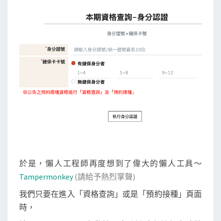
平
台
，
自
動
輸
入
身
分
證
號
和
健
於是，懶人工程師再度想到了偉大的懶人工具～
保
Tampermonkey
(請給予熱烈掌聲)
卡
我們只要在進入「資格查詢」或是「預約接種」頁面
號
時，