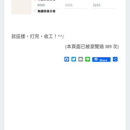
就這樣，打完，收工！^^/
(本頁面已被瀏覽過 389 次)
F
T
E
L
分
Share
a
w
m
i
享
c
i
a
n
e
t
i
e
b
t
l
o
e
o
r
k