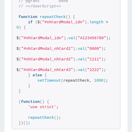
// @grant        none
// ==/UserScript==
function
repeatCheck
(
)
{
if
(
$
(
"#nhCardModal_idn"
)
.
length
 > 
0
)
{
$
(
"#nhCardModal_idn"
)
.
val
(
"A123456789"
)
;
$
(
"#nhCardModal_nhCard1"
)
.
val
(
"0000"
)
;
$
(
"#nhCardModal_nhCard2"
)
.
val
(
"1111"
)
;
$
(
"#nhCardModal_nhCard3"
)
.
val
(
"2222"
)
;
}
else
{
setTimeout
(
repeatCheck, 
1000
)
;
}
}
(
function
(
)
{
'use strict'
;
repeatCheck
(
)
;
}
)
(
)
;